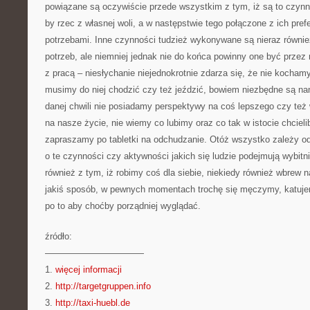
powiązane są oczywiście przede wszystkim z tym, iż są to czynn
by rzec z własnej woli, a w następstwie tego połączone z ich pre
potrzebami. Inne czynności tudzież wykonywane są nieraz równ
potrzeb, ale niemniej jednak nie do końca powinny one być przez 
z pracą – niesłychanie niejednokrotnie zdarza się, że nie kochamy
musimy do niej chodzić czy też jeździć, bowiem niezbędne są na
danej chwili nie posiadamy perspektywy na coś lepszego czy te
na nasze życie, nie wiemy co lubimy oraz co tak w istocie chciel
zapraszamy po tabletki na odchudzanie. Otóż wszystko zależy od
o te czynności czy aktywności jakich się ludzie podejmują wybitn
również z tym, iż robimy coś dla siebie, niekiedy również wbrew n
jakiś sposób, w pewnych momentach trochę się męczymy, katujem
po to aby choćby porządniej wyglądać.
źródło:
———————————
1.
więcej informacji
2.
http://targetgruppen.info
3.
http://taxi-huebl.de