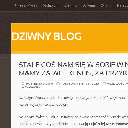
Archiwum
Ciemno
Dziwnie
Katego
Strona główna
Głucho
DZIWNY BLOG
STALE COŚ NAM SIĘ W SOBIE W 
MAMY ZA WIELKI NOS, ZA PRZYK
POSTED BY ADMIN
POSTED ON SIE - 18 - 2025
MOŻLIWOŚĆ 
WYŁĄCZONA
Na całym świecie ludzie, z uwagi na swoją rozmaitość w głównej 
najróżniejszym aktywnościom
Na całym świecie ludzie, z uwagi na swoją rozmaitość przede ws
najróżniejszym aktywnościom, egzekwują najróżniejsze czynnośc