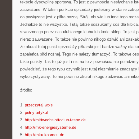
tekście dyscyplinę sportową. To jest z pewnością niesłychanie ist
zauważane. W takim punkcie sprzedaży jesteśmy w stanie zakupi
co powiązane jest z piłka nożną. Strój, obuwie lub inne tego rodza
Jednakże to nie wszystko. Tutaj także odszukamy coś dla kibica. 
stworzonego przez nas ulubionego klubu lub korki sklep. To jest 
nieraz zauważane. To także nie powinno nikogo dziwić ani zask
że akurat tutaj punkt sprzedaży piłkarski jest bardzo ważny dla k
zapaleńca piłki nożnej. Tego nie należy tłumaczyć. To takowe os
takie punkty. Tak to już jest i nic na to z pewnością nie poradzim
powiedzieć, że tego typu czynnik jest tutaj niezmiernie znaczący 
wykorzystywany. To nie powinno akurat nikogo zadziwiać ani nik
źródło:
———————————
1.
przeczytaj wpis
2.
pełny artykuł
3.
http://mittwochslottoclub-tespe.de
4.
http://mk-energiesysteme.de
5.
http://mku-kosmos.de