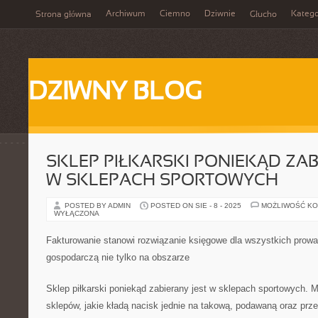
Archiwum
Ciemno
Dziwnie
Katego
Strona główna
Głucho
DZIWNY BLOG
SKLEP PIŁKARSKI PONIEKĄD ZAB
W SKLEPACH SPORTOWYCH
POSTED BY ADMIN
POSTED ON SIE - 8 - 2025
MOŻLIWOŚĆ K
WYŁĄCZONA
Fakturowanie stanowi rozwiązanie księgowe dla wszystkich prow
gospodarczą nie tylko na obszarze
Sklep piłkarski poniekąd zabierany jest w sklepach sportowych. M
sklepów, jakie kładą nacisk jednie na takową, podawaną oraz prz