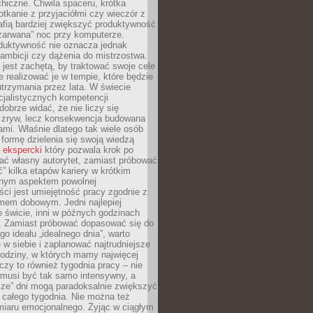
hiczne. Chwila spaceru, krótka
tkanie z przyjaciółmi czy wieczór z
afią bardziej zwiększyć produktywność
„zarwana” noc przy komputerze.
duktywność nie oznacza jednak
 ambicji czy dążenia do mistrzostwa.
 jest zachętą, by traktować swoje cele
e realizować je w tempie, które będzie
trzymania przez lata. W świecie
cjalistycznych kompetencji
dobrze widać, że nie liczy się
 zryw, lecz konsekwencja budowana
mi. Właśnie dlatego tak wiele osób
 formę dzielenia się swoją wiedzą
 ekspercki
który pozwala krok po
ać własny autorytet, zamiast próbować
” kilka etapów kariery w krótkim
otnym aspektem powolnej
ci jest umiejętność pracy zgodnie z
mem dobowym. Jedni najlepiej
o świcie, inni w późnych godzinach
. Zamiast próbować dopasować się do
go ideału „idealnego dnia”, warto
 w siebie i zaplanować najtrudniejsze
godziny, w których mamy najwięcej
yczy to również tygodnia pracy – nie
 musi być tak samo intensywny, a
sze” dni mogą paradoksalnie zwiększyć
 całego tygodnia. Nie można też
iaru emocjonalnego. Żyjąc w ciągłym