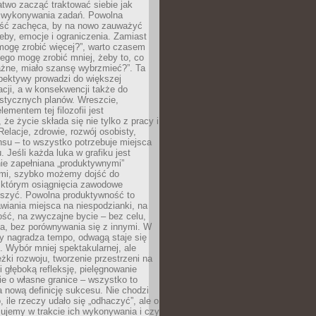
atwo zacząć traktować siebie jak
wykonywania zadań. Powolna
ść zachęca, by na nowo zauważyć
eby, emocje i ograniczenia. Zamiast
mogę zrobić więcej?”, warto czasem
ego mogę zrobić mniej, żeby to, co
żne, miało szansę wybrzmieć?”. Ta
pektywy prowadzi do większej
cji, a w konsekwencji także do
listycznych planów. Wreszcie,
ementem tej filozofii jest
że życie składa się nie tylko z pracy i
Relacje, zdrowie, rozwój osobisty,
su – to wszystko potrzebuje miejsca
. Jeśli każda luka w grafiku jest
ie zapełniana „produktywnymi”
mi, szybko możemy dojść do
którym osiągnięcia zawodowe
eszyć. Powolna produktywność to
wiania miejsca na niespodzianki, na
ść, na zwyczajne bycie – bez celu,
a, bez porównywania się z innymi. W
ry nagradza tempo, odwagą staje się
. Wybór mniej spektakularnej, ale
eżki rozwoju, tworzenie przestrzeni na
 głęboką refleksję, pielęgnowanie
anie o własne granice – wszystko to
a nową definicję sukcesu. Nie chodzi
o, ile rzeczy udało się „odhaczyć”, ale o
czujemy w trakcie ich wykonywania i czy