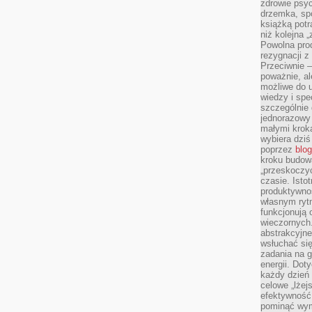
zdrowie psyc
drzemka, spo
książką potr
niż kolejna 
Powolna pro
rezygnacji z
Przeciwnie –
poważnie, al
możliwe do u
wiedzy i spe
szczególnie 
jednorazowy
małymi kroka
wybiera dziś
poprzez
blog
kroku budow
„przeskoczyć
czasie. Ist
produktywnoś
własnym ryt
funkcjonują 
wieczornych
abstrakcyjne
wsłuchać się
zadania na 
energii. Dot
każdy dzień
celowe „lżej
efektywność
pominąć wym