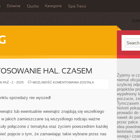
o
Dziwnie
Kategorie
Głucho
Spis Treści
SUB
G
TOSOWANIE HAL. CZASEM
Żyjemy w cz
niemal oficj
RÓŻNE
 PAŹ - 2 - 2025
MOŻLIWOŚĆ KOMENTOWANIA
ZOSTAŁA
szybciej odp
JEST
projektów pr
ZASTOSOWANIE
HAL.
wypełniony 
CZASEM
ktu sprzedaży nie wyszedł
poczucie, że
Tymczasem c
historii pok
nątrz lub ewentualnie wewnątrz znajdują się wszelkiego
prowadzi do 
nawet do poc
ty, w jakich zamieszczane są wszystkiego rodzaju ważne
przez palce.
ykuły połączone z tematyka oraz życiem powszednim każdej
idea powolne
lenistwie, a
ieć pojęcie o tym, że zamawiając takie wybrane przez nas
uwagą i cza