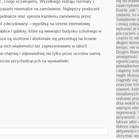
się od trudn
, czego oczekujemy. Wszelkiego rodzaju rozmiary i
zaakceptowan
 czasami nieomalże na zamówienie. Najlepszy producent
Każde „tak”
zadania, to 
ym jednakże oraz sprosta każdemu zamówieniu przez
Świadomie wy
t zdecydowany – wypróbuj na stronie internetowej
i mniej zobo
wykonać je l
tablice i gabloty, które są wewnątrz budynku szkolnego w
poczuciem s
często to wła
ze są oszklone i doskonale się prezentują na ścianie
długim termi
na nich wiadomości też zaprezentowane w takich
tempo, nie w
Drugim filar
e chętniej i odpowiedniej nie tylko przez uczniów samej
umiejętność 
dziców przychodzących na wywiadówki.
ograniczamy
powiadomien
i dajemy sob
nagle okazuj
ciągnęły si
znacznie kró
stanem, któr
świadomych w
unikanie prz
dnia wokół 
ważnym eleme
regeneracji.
aktywność, 
luksus albo 
dobrze zapla
aktywności 
utrzymać wy