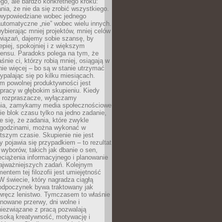
ego, ale bardzo konkretnego kroku:
ia, że nie da się zrobić wszystkiego.
 wypowiedziane wobec jednego
automatyczne „nie” wobec wielu innych.
bierając mniej projektów, mniej celów
wiązań, dajemy sobie szansę, by
epiej, spokojniej i z większym
ensu. Paradoks polega na tym, że
śnie ci, którzy robią mniej, osiągają w
nie więcej – bo są w stanie utrzymać
ypalając się po kilku miesiącach.
em powolnej produktywności jest
pracy w głębokim skupieniu. Kiedy
 rozpraszacze, wyłączamy
ia, zamykamy media społecznościowe
ie blok czasu tylko na jedno zadanie,
e się, że zadania, które zwykle
ę godzinami, można wykonać w
tszym czasie. Skupienie nie jest
y pojawia się przypadkiem – to rezultat
yborów, takich jak dbanie o sen,
eciążenia informacyjnego i planowanie
najważniejszych zadań. Kolejnym
ntem tej filozofii jest umiejętność
 W świecie, który nagradza ciągłą
odpoczynek bywa traktowany jak
wręcz lenistwo. Tymczasem to właśnie
nowane przerwy, dni wolne i
niezwiązane z pracą pozwalają
soką kreatywność, motywację i