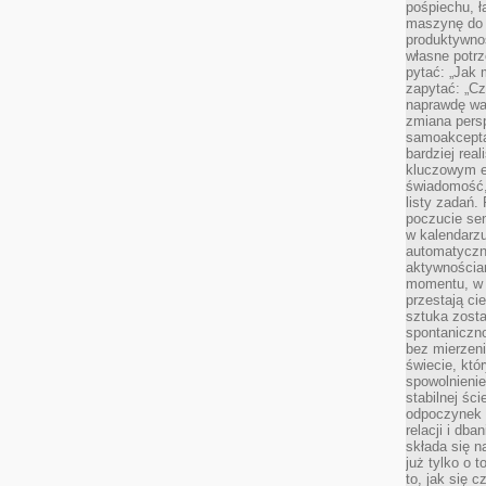
pośpiechu, ł
maszynę do 
produktywno
własne potrz
pytać: „Jak 
zapytać: „Cz
naprawdę wa
zmiana pers
samoakcepta
bardziej rea
kluczowym el
świadomość, 
listy zadań. 
poczucie sen
w kalendarzu
automatyczn
aktywnościa
momentu, w 
przestają ci
sztuka zosta
spontaniczno
bez mierzeni
świecie, któ
spowolnienie
stabilnej ści
odpoczynek i
relacji i db
składa się n
już tylko o t
to, jak się 