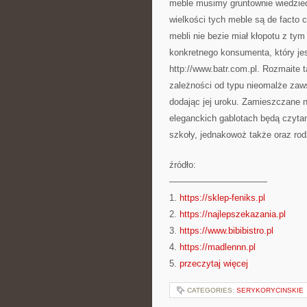
meble musimy gruntownie wiedzieć
wielkości tych meble są de facto
mebli nie bezie miał kłopotu z t
konkretnego konsumenta, który jes
http://www.batr.com.pl. Rozmaite 
zależności od typu nieomalże zaws
dodając jej uroku. Zamieszczane 
eleganckich gablotach będą czytan
szkoły, jednakowoż także oraz ro
źródło:
———————————
1.
https://sklep-feniks.pl
2.
https://najlepszekazania.pl
3.
https://www.bibibistro.pl
4.
https://madlennn.pl
5.
przeczytaj więcej
CATEGORIES:
SERYKORYCINSKIE