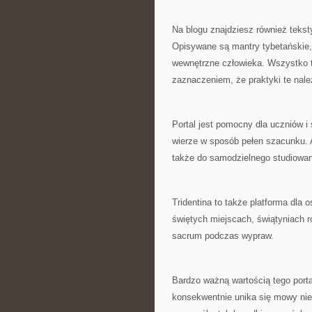
Na blogu znajdziesz również teks
Opisywane są mantry tybetańskie, 
wewnętrzne człowieka. Wszystko t
zaznaczeniem, że praktyki te nale
Portal jest pomocny dla uczniów i
wierze w sposób pełen szacunku. 
także do samodzielnego studiowan
Tridentina to także platforma dla 
świętych miejscach, świątyniach r
sacrum podczas wypraw.
Bardzo ważną wartością tego porta
konsekwentnie unika się mowy nie