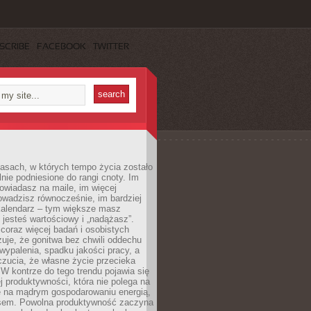
SCRIBE
FACEBOOK
TWITTER
asach, w których tempo życia zostało
alnie podniesione do rangi cnoty. Im
owiadasz na maile, im więcej
owadzisz równocześnie, im bardziej
kalendarz – tym większe masz
 jesteś wartościowy i „nadążasz”.
oraz więcej badań i osobistych
azuje, że gonitwa bez chwili oddechu
wypalenia, spadku jakości pracy, a
zucia, że własne życie przecieka
 W kontrze do tego trendu pojawia się
j produktywności, która nie polega na
le na mądrym gospodarowaniu energią,
sem. Powolna produktywność zaczyna