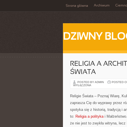
Archiwum
Ciemn
Strona główna
DZIWNY BLO
RELIGIA A ARCH
ŚWIATA
POSTED BY ADMIN
POSTED ON 
WYŁĄCZONA
Religie Świata – Poznaj Wiarę, Ku
zaprasza Cię do wyprawy przez ró
spotyka się z historią, tradycją i
to:
Religia a polityka
i Małżeństwo.
że nie jest to zwykła witryna, l