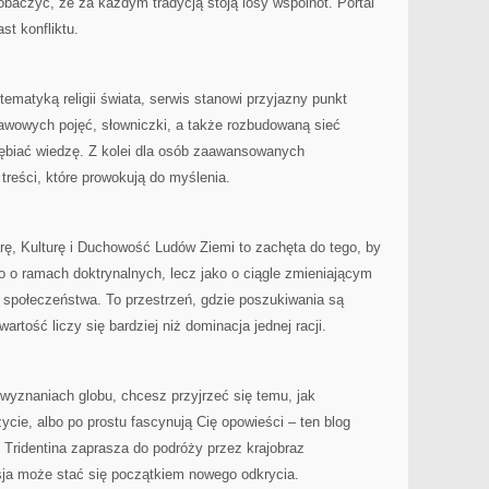
obaczyć, że za każdym tradycją stoją losy wspólnot. Portal
t konfliktu.
tematyką religii świata, serwis stanowi przyjazny punkt
tawowych pojęć, słowniczki, a także rozbudowaną sieć
ębiać wiedzę. Z kolei dla osób zaawansowanych
treści, które prowokują do myślenia.
arę, Kulturę i Duchowość Ludów Ziemi to zachęta do tego, by
o o ramach doktrynalnych, lecz jako o ciągle zmieniającym
ze społeczeństwa. To przestrzeń, gdzie poszukiwania są
artość liczy się bardziej niż dominacja jednej racji.
 wyznaniach globu, chcesz przyjrzeć się temu, jak
ie, albo po prostu fascynują Cię opowieści – ten blog
. Tridentina zaprasza do podróży przez krajobraz
sja może stać się początkiem nowego odkrycia.