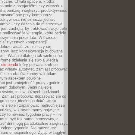
hiczne. Chwila spaceru, krótka
tkanie z przyjaciółmi czy wieczór z
afią bardziej zwiększyć produktywność
„zarwana” noc przy komputerze.
duktywność nie oznacza jednak
 ambicji czy dążenia do mistrzostwa.
 jest zachętą, by traktować swoje cele
e realizować je w tempie, które będzie
trzymania przez lata. W świecie
cjalistycznych kompetencji
dobrze widać, że nie liczy się
 zryw, lecz konsekwencja budowana
mi. Właśnie dlatego tak wiele osób
 formę dzielenia się swoją wiedzą
 ekspercki
który pozwala krok po
ać własny autorytet, zamiast próbować
” kilka etapów kariery w krótkim
otnym aspektem powolnej
ci jest umiejętność pracy zgodnie z
mem dobowym. Jedni najlepiej
o świcie, inni w późnych godzinach
. Zamiast próbować dopasować się do
go ideału „idealnego dnia”, warto
 w siebie i zaplanować najtrudniejsze
godziny, w których mamy najwięcej
yczy to również tygodnia pracy – nie
 musi być tak samo intensywny, a
sze” dni mogą paradoksalnie zwiększyć
 całego tygodnia. Nie można też
iaru emocjonalnego. Żyjąc w ciągłym