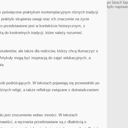
po latach bę
było napraw
ty poświęcone praktykom kontemplacyjnym różnych tradycji.
praktyki skupienia uwagi oraz ich znaczenie na życie
o przedstawione jest w kontekście historycznym, z
żą do konkretnych tradycji, które należy rozumieć.
 studentów, ale także dla rodziców, którzy chcą tłumaczyć o
Artykuły mogą być inspiracją do zajęć edukacyjnych, a
ia.
osób podróżujących. W tekstach pojawiają się przewodniki po
óżnych religii, a także refleksje związane z doświadczaniem
lu jest zrozumienie wobec inności. W tekstach
nawiści, a wyznania przedstawiane są z dbałością o