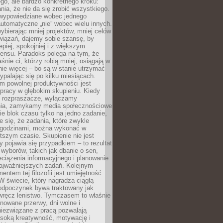
ego, ale bardzo konkretnego kroku:
ia, że nie da się zrobić wszystkiego.
 wypowiedziane wobec jednego
automatyczne „nie” wobec wielu innych.
bierając mniej projektów, mniej celów
wiązań, dajemy sobie szansę, by
epiej, spokojniej i z większym
ensu. Paradoks polega na tym, że
śnie ci, którzy robią mniej, osiągają w
nie więcej – bo są w stanie utrzymać
ypalając się po kilku miesiącach.
em powolnej produktywności jest
pracy w głębokim skupieniu. Kiedy
 rozpraszacze, wyłączamy
ia, zamykamy media społecznościowe
ie blok czasu tylko na jedno zadanie,
e się, że zadania, które zwykle
ę godzinami, można wykonać w
tszym czasie. Skupienie nie jest
y pojawia się przypadkiem – to rezultat
yborów, takich jak dbanie o sen,
eciążenia informacyjnego i planowanie
najważniejszych zadań. Kolejnym
ntem tej filozofii jest umiejętność
 W świecie, który nagradza ciągłą
odpoczynek bywa traktowany jak
wręcz lenistwo. Tymczasem to właśnie
nowane przerwy, dni wolne i
niezwiązane z pracą pozwalają
soką kreatywność, motywację i