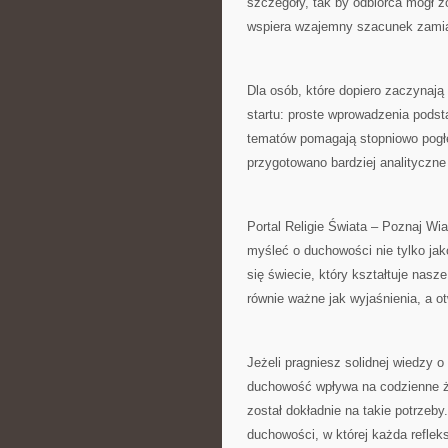
szczegóły, tak by odbiorca mógł z
wspiera wzajemny szacunek zamias
Dla osób, które dopiero zaczynają 
startu: proste wprowadzenia pods
tematów pomagają stopniowo pogł
przygotowano bardziej analityczne 
Portal Religie Świata – Poznaj Wi
myśleć o duchowości nie tylko jak
się świecie, który kształtuje nas
równie ważne jak wyjaśnienia, a otw
Jeżeli pragniesz solidnej wiedzy o
duchowość wpływa na codzienne życ
został dokładnie na takie potrzeby
duchowości, w której każda reflek