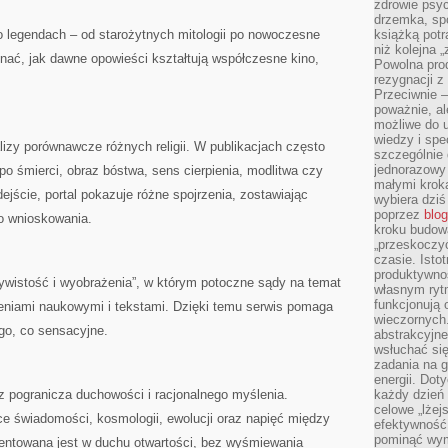
zdrowie psyc
drzemka, spo
o legendach – od starożytnych mitologii po nowoczesne
książką potr
niż kolejna 
nać, jak dawne opowieści kształtują współczesne kino,
Powolna pro
rezygnacji z
Przeciwnie –
poważnie, al
możliwe do u
wiedzy i spe
lizy porównawcze różnych religii. W publikacjach często
szczególnie 
jednorazowy
e po śmierci, obraz bóstwa, sens cierpienia, modlitwa czy
małymi kroka
ejście, portal pokazuje różne spojrzenia, zostawiając
wybiera dziś
poprzez
blog
o wnioskowania.
kroku budow
„przeskoczyć
czasie. Ist
produktywnoś
zywistość i wyobrażenia”, w którym potoczne sądy na temat
własnym ryt
funkcjonują 
eniami naukowymi i tekstami. Dzięki temu serwis pomaga
wieczornych
ego, co sensacyjne.
abstrakcyjne
wsłuchać się
zadania na 
energii. Dot
z pogranicza duchowości i racjonalnego myślenia.
każdy dzień
celowe „lżej
ce świadomości, kosmologii, ewolucji oraz napięć między
efektywność
pominąć wym
entowana jest w duchu otwartości, bez wyśmiewania