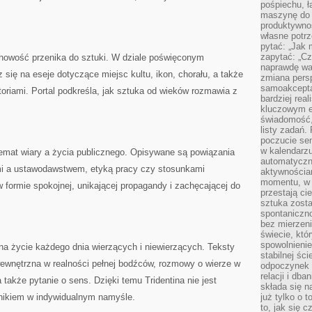
pośpiechu, ł
maszynę do 
produktywno
własne potrz
pytać: „Jak 
zapytać: „Cz
uchowość przenika do sztuki. W dziale poświęconym
naprawdę wa
 się na eseje dotyczące miejsc kultu, ikon, chorału, a także
zmiana pers
samoakcepta
istoriami. Portal podkreśla, jak sztuka od wieków rozmawia z
bardziej rea
kluczowym el
świadomość, 
listy zadań. 
poczucie sen
w kalendarzu
temat wiary a życia publicznego. Opisywane są powiązania
automatyczn
i a ustawodawstwem, etyką pracy czy stosunkami
aktywnościa
momentu, w 
formie spokojnej, unikającej propagandy i zachęcającej do
przestają ci
sztuka zosta
spontaniczno
bez mierzeni
świecie, któ
spowolnienie
a życie każdego dnia wierzących i niewierzących. Teksty
stabilnej ści
wewnętrzna w realności pełnej bodźców, rozmowy o wierze w
odpoczynek i
relacji i db
a także pytanie o sens. Dzięki temu Tridentina nie jest
składa się n
dnikiem w indywidualnym namyśle.
już tylko o t
to, jak się 