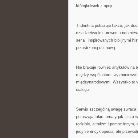
którejkolwiek z opcji.
Tridentina pokazuje także, jak d
dziedzictwu kulturowemu natkniesz
seriali inspirowanych biblijnymi h
przestrzenią duchową.
Nie brakuje również artykułów na 
między wspólnotami wyznaniowym
międzynarodowymi. Wszystko to w 
dialogu.
Serwis szczególną uwagę zwraca n
poruszają takie tematy jak cisza 
rodzinie, altruizm i pomoc innym, 
jedynie encyklopedią, ale przewo