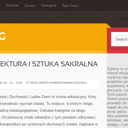
o
Dziwnie
Kategorie
Głucho
Spis Treści
SUB
G
ITEKTURA I SZTUKA SAKRALNA
Żyjemy w cz
niemal oficj
szybciej odp
projektów pr
RELIGIA
LIS - 22 - 2025
MOŻLIWOŚĆ KOMENTOWANIA
ZOSTAŁA
wypełniony 
A
ARCHITEKTURA
poczucie, że
I
Tymczasem c
SZTUKA
lturę i Duchowość Ludów Ziemi to strona edukacyjny, który
SAKRALNA
historii pok
ŚWIATA
prowadzi do 
żnorodność wyznań świata. To miejsce, w którym religia
nawet do poc
 analizą światopoglądową. Ciekawe kategorie na blogu
przez palce.
idea powolne
 Od pierwszej chwili odwiedzin z tym portalem odkrywasz,
lenistwie, a
ecz kompendium po systemach duchowych świata, napisane w
uwagą i cza