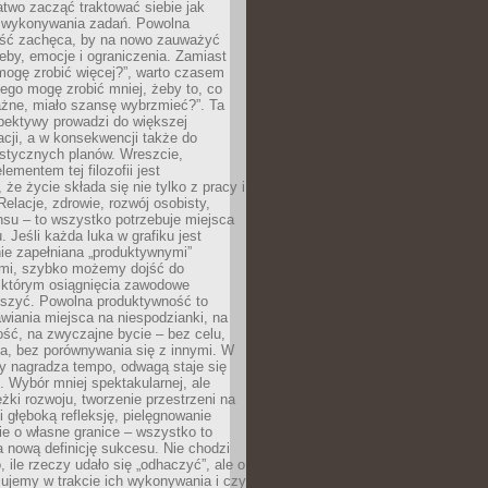
atwo zacząć traktować siebie jak
wykonywania zadań. Powolna
ść zachęca, by na nowo zauważyć
eby, emocje i ograniczenia. Zamiast
mogę zrobić więcej?”, warto czasem
ego mogę zrobić mniej, żeby to, co
żne, miało szansę wybrzmieć?”. Ta
pektywy prowadzi do większej
cji, a w konsekwencji także do
listycznych planów. Wreszcie,
ementem tej filozofii jest
że życie składa się nie tylko z pracy i
Relacje, zdrowie, rozwój osobisty,
su – to wszystko potrzebuje miejsca
. Jeśli każda luka w grafiku jest
ie zapełniana „produktywnymi”
mi, szybko możemy dojść do
którym osiągnięcia zawodowe
eszyć. Powolna produktywność to
wiania miejsca na niespodzianki, na
ść, na zwyczajne bycie – bez celu,
a, bez porównywania się z innymi. W
ry nagradza tempo, odwagą staje się
. Wybór mniej spektakularnej, ale
eżki rozwoju, tworzenie przestrzeni na
 głęboką refleksję, pielęgnowanie
anie o własne granice – wszystko to
a nową definicję sukcesu. Nie chodzi
o, ile rzeczy udało się „odhaczyć”, ale o
czujemy w trakcie ich wykonywania i czy