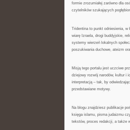
formie zrozumiałej zarówno dla osó
czytelników szukających pogłębion
Tridentina to punkt odniesienia, w
wiarę Izraela, drogi buddyjskie, rel
systemy wierzeń lokalnych społecz
poszukiwania duchowe, ateizm ora
Misją tego portalu jest uczciwe p
dziejowy rozwój narodów, kultur i 
interpretacją – tak, by odwiedzają
przedstawiane motywy.
Na blogu znajdziesz publikacje po
księga islamu, pisma judaizmu czy
tekstów, proces redakcji, a także