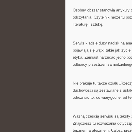
Osobny obszar stanowią artykuły 
odczytania. Czytelnik może tu poz
literaturę i sztukę.
Serwis kładzie duży nacisk na ana
pojawiają się wątki takie jak życi
etyka. Zamiast narzucać jedno pod
odbiorcy przestrzeń samodzielneg
Nie brakuje tu także działu „Rzec
duchowości są zestawiane z ustal
odróżniać to, co wiarygodne, od t
Ważną częścią serwisu są teksty 
Znajdziesz tu rozważania dotyczą
teizmem a ateizmem. Całość prez