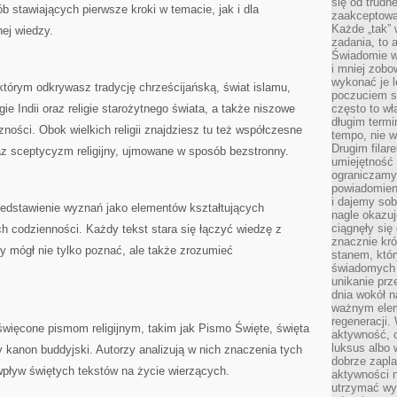
się od trudn
b stawiających pierwsze kroki w temacie, jak i dla
zaakceptowan
Każde „tak”
ej wiedzy.
zadania, to 
Świadomie wy
i mniej zobo
wykonać je l
 którym odkrywasz tradycję chrześcijańską, świat islamu,
poczuciem s
igie Indii oraz religie starożytnego świata, a także niszowe
często to wła
długim termi
ności. Obok wielkich religii znajdziesz tu też współczesne
tempo, nie w
Drugim filar
z sceptycyzm religijny, ujmowane w sposób bezstronny.
umiejętność 
ograniczamy
powiadomien
i dajemy sob
rzedstawienie wyznań jako elementów kształtujących
nagle okazuj
ciągnęły si
ich codzienności. Każdy tekst stara się łączyć wiedzę z
znacznie kró
cy mógł nie tylko poznać, ale także zrozumieć
stanem, któr
świadomych w
unikanie prz
dnia wokół 
ważnym eleme
regeneracji.
święcone pismom religijnym, takim jak Pismo Święte, święta
aktywność, 
luksus albo 
 kanon buddyjski. Autorzy analizują w nich znaczenia tych
dobrze zapla
 wpływ świętych tekstów na życie wierzących.
aktywności 
utrzymać wy