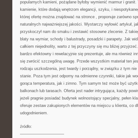
popularnych kamieni, pożądane byłoby wymienić marmur i granit.
kamienie, które dodają wnętrzom elegancji, szyku, i niespotykan
której ofertę można znajdować na stronce
, proponuje zarówno sp
naturalnych najważniejszej jakości. Wystarczy wyłowić artykuł, j
przyskoczył nam do smaku i zestawić stosowne zlecenie. Z taki
blaty na wymiar, schody i balustrady, posadzki i parapety. Jak wi
całkiem niejednolity, warto z tej przyczyny się mu bliżej przyjrzeć
bardzo efektowny i rewelacyjnie się prezentuje, ale ma również in
się zwrócić szczególną uwagę. Przede wszystkim materiał ten je
rodzaju uszkodzenia, jest twardy i porządny, w związku z tym ni
stanie. Poza tym jest odporny na odmienne czynniki, takie jak wo
gorąca temperatura, jak i zimno. Tym samym też może być użyt
balkonach lub tarasach. Oferta jest nader intrygująca, każdy powini
jeżeli pragnie posiadać budynek wolnostojący specjalny, pełen kl
oferuje zestaw zakupionych elementów na miejscu u klienta, co 
udogodnieniem.
źródło:
———————————