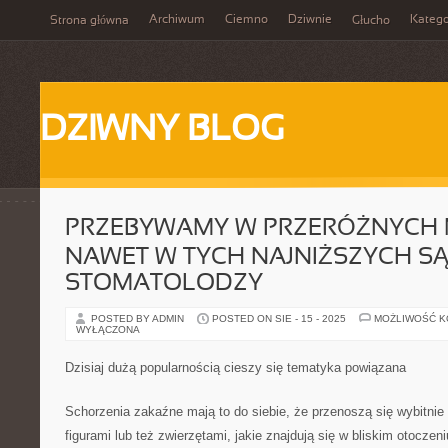
Archiwum
Ciemno
Dziwnie
Katego
Strona główna
Głucho
DZIWNY BLOG
PRZEBYWAMY W PRZERÓŻNYCH 
NAWET W TYCH NAJNIŻSZYCH S
STOMATOLODZY
POSTED BY ADMIN
POSTED ON SIE - 15 - 2025
MOŻLIWOŚĆ 
WYŁĄCZONA
Dzisiaj dużą popularnością cieszy się tematyka powiązana
Schorzenia zakaźne mają to do siebie, że przenoszą się wybitni
figurami lub też zwierzętami, jakie znajdują się w bliskim otoczen