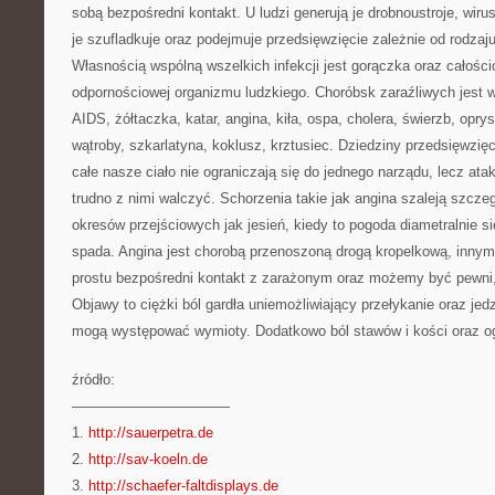
sobą bezpośredni kontakt. U ludzi generują je drobnoustroje, wiru
je szufladkuje oraz podejmuje przedsięwzięcie zależnie od rodza
Własnością wspólną wszelkich infekcji jest gorączka oraz całości
odpornościowej organizmu ludzkiego. Choróbsk zaraźliwych jest w
AIDS, żółtaczka, katar, angina, kiła, ospa, cholera, świerzb, opr
wątroby, szkarlatyna, koklusz, krztusiec. Dziedziny przedsięwzięc
całe nasze ciało nie ograniczają się do jednego narządu, lecz atak
trudno z nimi walczyć. Schorzenia takie jak angina szaleją szcze
okresów przejściowych jak jesień, kiedy to pogoda diametralnie s
spada. Angina jest chorobą przenoszoną drogą kropelkową, innym
prostu bezpośredni kontakt z zarażonym oraz możemy być pewni,
Objawy to ciężki ból gardła uniemożliwiający przełykanie oraz jed
mogą występować wymioty. Dodatkowo ból stawów i kości oraz og
źródło:
———————————
1.
http://sauerpetra.de
2.
http://sav-koeln.de
3.
http://schaefer-faltdisplays.de