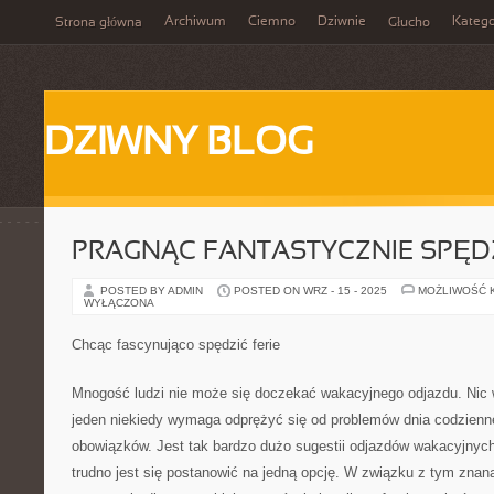
Archiwum
Ciemno
Dziwnie
Katego
Strona główna
Głucho
DZIWNY BLOG
PRAGNĄC FANTASTYCZNIE SPĘD
POSTED BY ADMIN
POSTED ON WRZ - 15 - 2025
MOŻLIWOŚĆ 
WYŁĄCZONA
Chcąc fascynująco spędzić ferie
Mnogość ludzi nie może się doczekać wakacyjnego odjazdu. Nic
jeden niekiedy wymaga odprężyć się od problemów dnia codzienn
obowiązków. Jest tak bardzo dużo sugestii odjazdów wakacyjnyc
trudno jest się postanowić na jedną opcję. W związku z tym znan