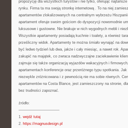
propozycję dla wszystkich turystów i nie tylko, oferując najtańsz
rynku. Firma ta ma swoją stronkę internetową
. To na niej zamies
apartamentów zlokalizowanych na centralnym wybrzeżu Hiszpanii
apartament oferuje swoim gościom do dyspozycji nowomodnie um
luksusowe i gustowne. Nie brakuje w nich wygodnych mebli i nie
Wszystkie apartamenty posiadają kuchnie i toalety, a również tara
prześliczny widok. Apartamenty te można śmiało wynająć na dowo
być ledwo tydzień lub dwa, jakże i cały miesiąc, a nawet rok. A
zakupić na majątek, co zwraca nadzwyczajne zaciekawienie klientó
zajmuje się także organizacją wyjazdów wakacyjnych i firmowych
apartamentach konferencje oraz przeróżnego typu spotkania. Jak 
niezwykle zróżnicowana i z pewnością nie ma sobie równych. Ce
apartamentów na Costa Blance, jest zamieszczony na stronie, dl
bez trudności zapoznać.
źródło:
———————————
1.
wejdź tutaj
2.
https://magnusdesign.pl