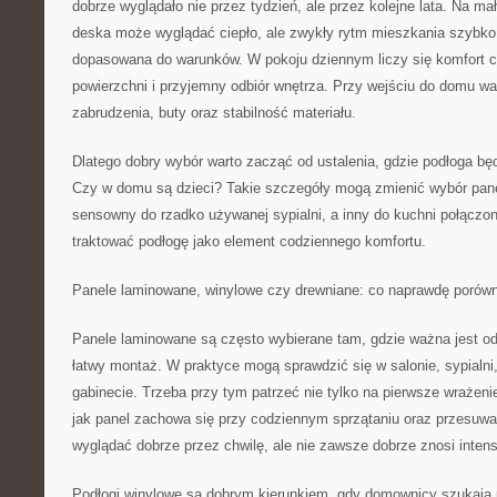
dobrze wyglądało nie przez tydzień, ale przez kolejne lata. Na ma
deska może wyglądać ciepło, ale zwykły rytm mieszkania szybko
dopasowana do warunków. W pokoju dziennym liczy się komfort c
powierzchni i przyjemny odbiór wnętrza. Przy wejściu do domu wa
zabrudzenia, buty oraz stabilność materiału.
Dlatego dobry wybór warto zacząć od ustalenia, gdzie podłoga będ
Czy w domu są dzieci? Takie szczegóły mogą zmienić wybór panel
sensowny do rzadko używanej sypialni, a inny do kuchni połączon
traktować podłogę jako element codziennego komfortu.
Panele laminowane, winylowe czy drewniane: co naprawdę porów
Panele laminowane są często wybierane tam, gdzie ważna jest od
łatwy montaż. W praktyce mogą sprawdzić się w salonie, sypialni
gabinecie. Trzeba przy tym patrzeć nie tylko na pierwsze wrażenie
jak panel zachowa się przy codziennym sprzątaniu oraz przesuwa
wyglądać dobrze przez chwilę, ale nie zawsze dobrze znosi inten
Podłogi winylowe są dobrym kierunkiem, gdy domownicy szukają p