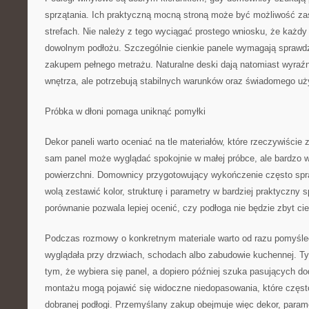
sprzątania. Ich praktyczną mocną stroną może być możliwość za
strefach. Nie należy z tego wyciągać prostego wniosku, że każd
dowolnym podłożu. Szczególnie cienkie panele wymagają sprawdz
zakupem pełnego metrażu. Naturalne deski dają natomiast wyraźn
wnętrza, ale potrzebują stabilnych warunków oraz świadomego uż
Próbka w dłoni pomaga uniknąć pomyłki
Dekor paneli warto oceniać na tle materiałów, które rzeczywiście 
sam panel może wyglądać spokojnie w małej próbce, ale bardzo w
powierzchni. Domownicy przygotowujący wykończenie często sp
wolą zestawić kolor, strukturę i parametry w bardziej praktyczny
porównanie pozwala lepiej ocenić, czy podłoga nie będzie zbyt ci
Podczas rozmowy o konkretnym materiale warto od razu pomyśleć
wyglądała przy drzwiach, schodach albo zabudowie kuchennej. T
tym, że wybiera się panel, a dopiero później szuka pasujących d
montażu mogą pojawić się widoczne niedopasowania, które często
dobranej podłogi. Przemyślany zakup obejmuje więc dekor, parame