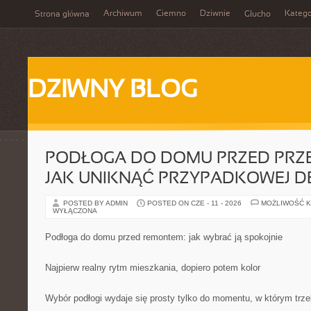
Archiwum
Ciemno
Dziwnie
Katego
Strona główna
Głucho
DZIWNY BLOG
PODŁOGA DO DOMU PRZED PRZ
JAK UNIKNĄĆ PRZYPADKOWEJ DE
POSTED BY ADMIN
POSTED ON CZE - 11 - 2026
MOŻLIWOŚĆ 
WYŁĄCZONA
Podłoga do domu przed remontem: jak wybrać ją spokojnie
Najpierw realny rytm mieszkania, dopiero potem kolor
Wybór podłogi wydaje się prosty tylko do momentu, w którym trz