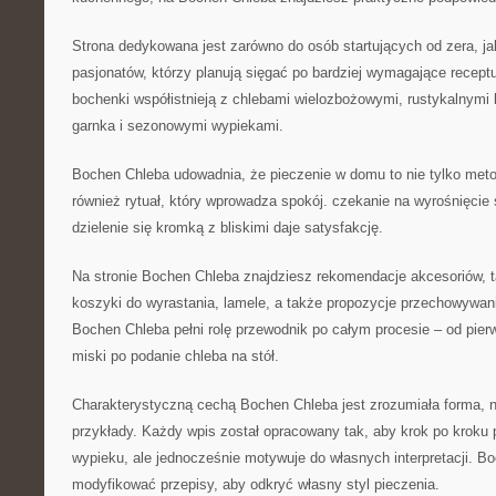
Strona dedykowana jest zarówno do osób startujących od zera, j
pasjonatów, którzy planują sięgać po bardziej wymagające recept
bochenki współistnieją z chlebami wielozbożowymi, rustykalnymi
garnka i sezonowymi wypiekami.
Bochen Chleba udowadnia, że pieczenie w domu to nie tylko metod
również rytuał, który wprowadza spokój. czekanie na wyrośnięcie 
dzielenie się kromką z bliskimi daje satysfakcję.
Na stronie Bochen Chleba znajdziesz rekomendacje akcesoriów, ta
koszyki do wyrastania, lamele, a także propozycje przechowywan
Bochen Chleba pełni rolę przewodnik po całym procesie – od pie
miski po podanie chleba na stół.
Charakterystyczną cechą Bochen Chleba jest zrozumiała forma, n
przykłady. Każdy wpis został opracowany tak, aby krok po kroku 
wypieku, ale jednocześnie motywuje do własnych interpretacji. Bo
modyfikować przepisy, aby odkryć własny styl pieczenia.