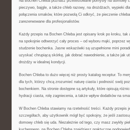
Na Bochen Chleba poznasz przetestowane pomysły na domowy chl
pieczywo, bajgle, a także chleb razowy, na drożdżach, wypieki dl
połączenia smaków, które pozwolą Ci odkryć, że pieczenie chleba
zarezerwowane dla profesjonalistów.
Każdy przepis na Bochen Chleba jest opisany krok po kroku, tak
na spokojnie odtworzyć cały proces – od wyboru mąki, poprzez wy
studzenie bochenka. Jasne wskazówki są uzupełnione mini poradn
uzyskać chrupiącą skórkę, jak dobrać nawodnienie, a także jak utr
drożdży w idealnej kondycji.
Bochen Chleba to dużo więcej niż prosty katalog receptur. To me
dla tych, którzy chcą zrozumieć naturę ciasta i podnosić swój p
bochenkiem. Na stronie dostępne są artykuły, które opisują różni
hydracji ciasta, rolę zagniecenia, a także wpływ dodatków na sm
W Bochen Chleba stawiamy na rzetelność treści. Każdy przepis j
szczegółach, aby użytkownik mógł być spokojny, że jeśli zastosu
domowy chleb się uda. Niezależnie od tego, czy masz zwykły pie
kuchennego, na Bochen Chleba znajdziesz praktyczne podpowiedzi