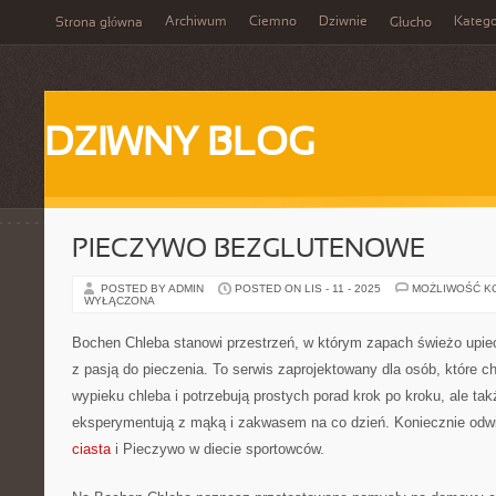
Archiwum
Ciemno
Dziwnie
Katego
Strona główna
Głucho
DZIWNY BLOG
PIECZYWO BEZGLUTENOWE
POSTED BY ADMIN
POSTED ON LIS - 11 - 2025
MOŻLIWOŚĆ K
WYŁĄCZONA
Bochen Chleba stanowi przestrzeń, w którym zapach świeżo upiec
z pasją do pieczenia. To serwis zaprojektowany dla osób, które 
wypieku chleba i potrzebują prostych porad krok po kroku, ale tak
eksperymentują z mąką i zakwasem na co dzień. Koniecznie odw
ciasta
i Pieczywo w diecie sportowców.