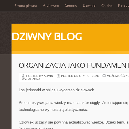
Archiwum
Ciemno
Dziwnie
Katego
Strona główna
Głucho
DZIWNY BLOG
ORGANIZACJA JAKO FUNDAMENT
POSTED BY ADMIN
POSTED ON STY - 9 - 2026
MOŻLIWOŚĆ K
WYŁĄCZONA
Los jednostki w obliczu wydarzeń dziejowych
Proces przyswajania wiedzy ma charakter ciągły. Zmieniające się
technologiczne wymuszają elastyczność.
Człowiek uczący się powinna aktualizować wiedzę. Dzięki temu sp