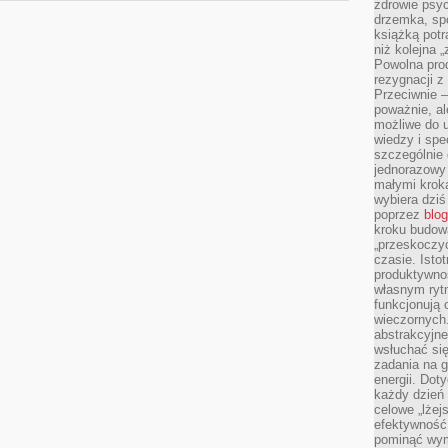
zdrowie psyc
drzemka, spo
książką potr
niż kolejna 
Powolna pro
rezygnacji z
Przeciwnie –
poważnie, al
możliwe do u
wiedzy i spe
szczególnie 
jednorazowy
małymi kroka
wybiera dziś
poprzez
blog
kroku budow
„przeskoczyć
czasie. Ist
produktywnoś
własnym ryt
funkcjonują 
wieczornych
abstrakcyjne
wsłuchać się
zadania na 
energii. Dot
każdy dzień
celowe „lżej
efektywność
pominąć wym