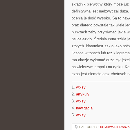
składnik pierwotny który może już 
definitywna jest nadzwyczaj duża.
ocenia je dość wysoko. Są to nawe
oraz dlatego powstaje tak wiele 
punktach żeby przyrównać jakie wa
helios-szklo. Średnia cena szkła j
złotych. Natomiast szkło jako półp
liczone w tonach lub też kilogram
ma okazję wykonać dużo rąk jeżeli
największym stopniu na rynku. K
czas jest niemało oraz chętnych
1.
wpisy
2.
artykuly
3.
wpisy
4.
nawigacja
5.
wpisy
CATEGORIES:
DOMOWA PIERWSZA