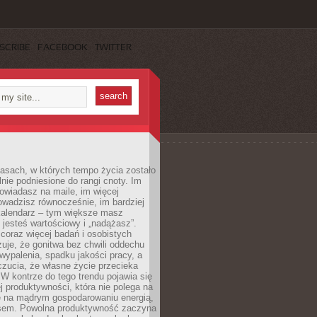
SCRIBE
FACEBOOK
TWITTER
asach, w których tempo życia zostało
alnie podniesione do rangi cnoty. Im
owiadasz na maile, im więcej
owadzisz równocześnie, im bardziej
kalendarz – tym większe masz
 jesteś wartościowy i „nadążasz”.
oraz więcej badań i osobistych
azuje, że gonitwa bez chwili oddechu
wypalenia, spadku jakości pracy, a
zucia, że własne życie przecieka
 W kontrze do tego trendu pojawia się
j produktywności, która nie polega na
le na mądrym gospodarowaniu energią,
sem. Powolna produktywność zaczyna