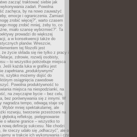
atwo zacząć traktować siebie jak
wykonywania zadań. Powolna
ść zachęca, by na nowo zauważyć
eby, emocje i ograniczenia. Zamiast
mogę zrobić więcej?”, warto czasem
ego mogę zrobić mniej, żeby to, co
żne, miało szansę wybrzmieć?”. Ta
pektywy prowadzi do większej
cji, a w konsekwencji także do
listycznych planów. Wreszcie,
ementem tej filozofii jest
że życie składa się nie tylko z pracy i
Relacje, zdrowie, rozwój osobisty,
su – to wszystko potrzebuje miejsca
. Jeśli każda luka w grafiku jest
ie zapełniana „produktywnymi”
mi, szybko możemy dojść do
którym osiągnięcia zawodowe
eszyć. Powolna produktywność to
wiania miejsca na niespodzianki, na
ść, na zwyczajne bycie – bez celu,
a, bez porównywania się z innymi. W
ry nagradza tempo, odwagą staje się
. Wybór mniej spektakularnej, ale
eżki rozwoju, tworzenie przestrzeni na
 głęboką refleksję, pielęgnowanie
anie o własne granice – wszystko to
a nową definicję sukcesu. Nie chodzi
o, ile rzeczy udało się „odhaczyć”, ale o
czujemy w trakcie ich wykonywania i czy