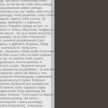
ego, ale bardzo konkretnego kroku:
ia, że nie da się zrobić wszystkiego.
 wypowiedziane wobec jednego
automatyczne „nie” wobec wielu innych.
bierając mniej projektów, mniej celów
wiązań, dajemy sobie szansę, by
epiej, spokojniej i z większym
ensu. Paradoks polega na tym, że
śnie ci, którzy robią mniej, osiągają w
nie więcej – bo są w stanie utrzymać
ypalając się po kilku miesiącach.
em powolnej produktywności jest
pracy w głębokim skupieniu. Kiedy
 rozpraszacze, wyłączamy
ia, zamykamy media społecznościowe
ie blok czasu tylko na jedno zadanie,
e się, że zadania, które zwykle
ę godzinami, można wykonać w
tszym czasie. Skupienie nie jest
y pojawia się przypadkiem – to rezultat
yborów, takich jak dbanie o sen,
eciążenia informacyjnego i planowanie
najważniejszych zadań. Kolejnym
ntem tej filozofii jest umiejętność
 W świecie, który nagradza ciągłą
odpoczynek bywa traktowany jak
wręcz lenistwo. Tymczasem to właśnie
nowane przerwy, dni wolne i
niezwiązane z pracą pozwalają
soką kreatywność, motywację i