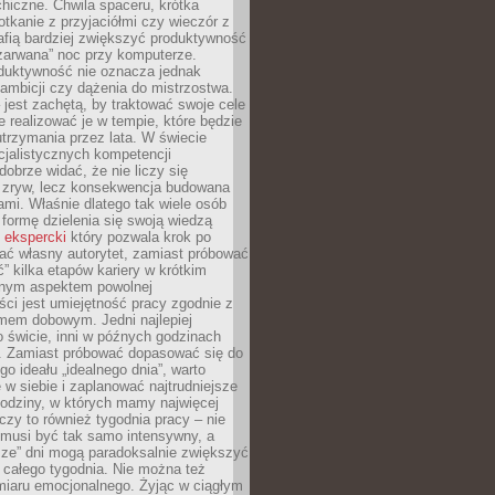
hiczne. Chwila spaceru, krótka
tkanie z przyjaciółmi czy wieczór z
afią bardziej zwiększyć produktywność
„zarwana” noc przy komputerze.
duktywność nie oznacza jednak
 ambicji czy dążenia do mistrzostwa.
 jest zachętą, by traktować swoje cele
e realizować je w tempie, które będzie
trzymania przez lata. W świecie
cjalistycznych kompetencji
dobrze widać, że nie liczy się
 zryw, lecz konsekwencja budowana
mi. Właśnie dlatego tak wiele osób
 formę dzielenia się swoją wiedzą
 ekspercki
który pozwala krok po
ać własny autorytet, zamiast próbować
” kilka etapów kariery w krótkim
otnym aspektem powolnej
ci jest umiejętność pracy zgodnie z
mem dobowym. Jedni najlepiej
o świcie, inni w późnych godzinach
. Zamiast próbować dopasować się do
go ideału „idealnego dnia”, warto
 w siebie i zaplanować najtrudniejsze
godziny, w których mamy najwięcej
yczy to również tygodnia pracy – nie
 musi być tak samo intensywny, a
sze” dni mogą paradoksalnie zwiększyć
 całego tygodnia. Nie można też
iaru emocjonalnego. Żyjąc w ciągłym