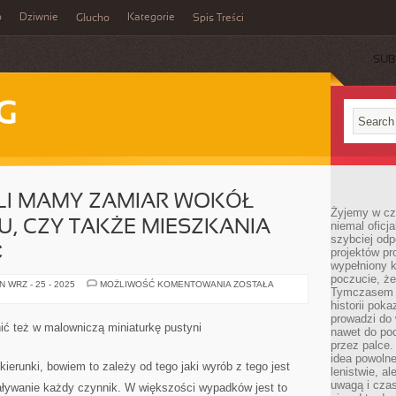
o
Dziwnie
Kategorie
Głucho
Spis Treści
SUB
G
ŚLI MAMY ZAMIAR WOKÓŁ
Żyjemy w cz
, CZY TAKŻE MIESZKANIA
niemal oficj
szybciej odp
Ć
projektów pr
wypełniony 
poczucie, że
OCZYWIŚCIE,
 WRZ - 25 - 2025
MOŻLIWOŚĆ KOMENTOWANIA
ZOSTAŁA
Tymczasem c
JEŚLI
MAMY
historii pok
ZAMIAR
prowadzi do 
WOKÓŁ
ć też w malowniczą miniaturkę pustyni
nawet do poc
WŁASNEGO
DOMU,
przez palce.
CZY
idea powolne
TAKŻE
ierunki, bowiem to zależy od tego jaki wyrób z tego jest
lenistwie, a
MIESZKANIA
SKONSTRUOWAĆ
uwagą i cza
aływanie każdy czynnik. W większości wypadków jest to