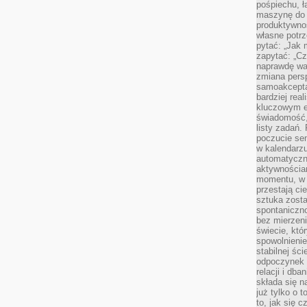
pośpiechu, ł
maszynę do 
produktywno
własne potrz
pytać: „Jak 
zapytać: „Cz
naprawdę wa
zmiana pers
samoakcepta
bardziej rea
kluczowym el
świadomość, 
listy zadań. 
poczucie sen
w kalendarzu
automatyczn
aktywnościa
momentu, w 
przestają ci
sztuka zosta
spontaniczno
bez mierzeni
świecie, któ
spowolnienie
stabilnej ści
odpoczynek i
relacji i db
składa się n
już tylko o t
to, jak się 