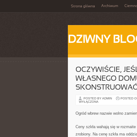
Archiwum
Ciemn
Strona główna
DZIWNY BLO
OCZYWIŚCIE, JE
WŁASNEGO DOMU
SKONSTRUOWA
POSTED BY ADMIN
POSTED ON
WYŁĄCZONA
Ogród wbrew nazwie wolno zamieni
Ceny szkła wahają się w rozmaite k
zrobiony. Na cenę szkła ma oddzi