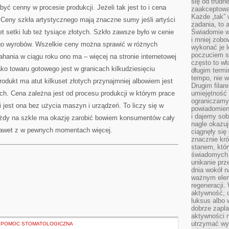
się od trudn
być cenny w procesie produkcji. Jeżeli tak jest to i cena
zaakceptowan
Każde „tak”
 Ceny szkła artystycznego mają znaczne sumy jeśli artyści
zadania, to 
t setki lub też tysiące złotych. Szkło zawsze było w cenie
Świadomie wy
i mniej zobo
jego wyrobów. Wszelkie ceny można sprawić w różnych
wykonać je l
poczuciem s
hania w ciągu roku ono ma – więcej na stronie internetowej
często to wła
ako towaru gotowego jest w granicach kilkudziesięciu
długim termi
tempo, nie w
rodukt ma atut kilkuset złotych przynajmniej albowiem jest
Drugim filar
ach. Cena zależna jest od procesu produkcji w którym prace
umiejętność 
ograniczamy
 jest ona bez użycia maszyn i urządzeń. To liczy się w
powiadomien
i dajemy sob
ażdy na szkle ma okazję zarobić bowiem konsumentów cały
nagle okazuj
 nawet z w pewnych momentach więcej.
ciągnęły si
znacznie kró
stanem, któr
świadomych w
unikanie prz
dnia wokół 
ważnym eleme
regeneracji.
aktywność, 
luksus albo 
dobrze zapla
aktywności 
utrzymać wy
 POMOC STOMATOLOGICZNA