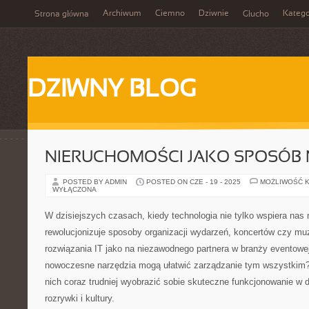
Archiwum
Ciemno
Dziwnie
Katego
Strona główna
Głucho
DZIWNY BLOG
NIERUCHOMOŚCI JAKO SPOSÓB 
POSTED BY ADMIN
POSTED ON CZE - 19 - 2025
MOŻLIWOŚĆ 
WYŁĄCZONA
W dzisiejszych czasach, kiedy technologia nie tylko wspiera nas n
rewolucjonizuje sposoby organizacji wydarzeń, koncertów czy m
rozwiązania IT jako na niezawodnego partnera w branży eventowej
nowoczesne narzędzia mogą ułatwić zarządzanie tym wszystkim?
nich coraz trudniej wyobrazić sobie skuteczne funkcjonowanie w
rozrywki i kultury.