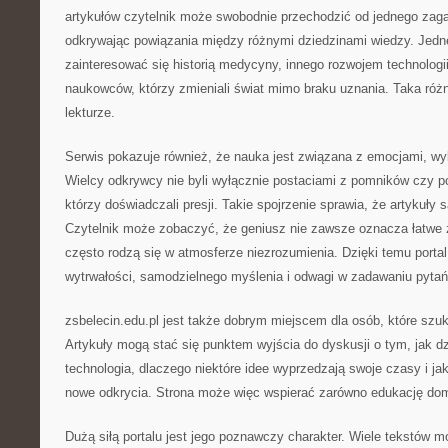
artykułów czytelnik może swobodnie przechodzić od jednego zaga
odkrywając powiązania między różnymi dziedzinami wiedzy. Jed
zainteresować się historią medycyny, innego rozwojem technologi
naukowców, którzy zmieniali świat mimo braku uznania. Taka róż
lekturze.
Serwis pokazuje również, że nauka jest związana z emocjami, wybo
Wielcy odkrywcy nie byli wyłącznie postaciami z pomników czy po
którzy doświadczali presji. Takie spojrzenie sprawia, że artykuły 
Czytelnik może zobaczyć, że geniusz nie zawsze oznacza łatwe 
często rodzą się w atmosferze niezrozumienia. Dzięki temu porta
wytrwałości, samodzielnego myślenia i odwagi w zadawaniu pytań
zsbelecin.edu.pl jest także dobrym miejscem dla osób, które szuk
Artykuły mogą stać się punktem wyjścia do dyskusji o tym, jak dzi
technologia, dlaczego niektóre idee wyprzedzają swoje czasy i ja
nowe odkrycia. Strona może więc wspierać zarówno edukację do
Dużą siłą portalu jest jego poznawczy charakter. Wiele tekstów 