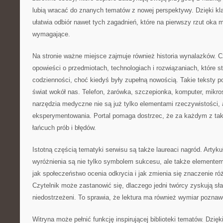
lubią wracać do znanych tematów z nowej perspektywy. Dzięki k
ułatwia odbiór nawet tych zagadnień, które na pierwszy rzut oka
wymagające.
Na stronie ważne miejsce zajmuje również historia wynalazków. 
opowieści o przedmiotach, technologiach i rozwiązaniach, które st
codzienności, choć kiedyś były zupełną nowością. Takie teksty p
świat wokół nas. Telefon, żarówka, szczepionka, komputer, mik
narzędzia medyczne nie są już tylko elementami rzeczywistości, 
eksperymentowania. Portal pomaga dostrzec, że za każdym z taki
łańcuch prób i błędów.
Istotną częścią tematyki serwisu są także laureaci nagród. Artyku
wyróżnienia są nie tylko symbolem sukcesu, ale także elementem
jak społeczeństwo ocenia odkrycia i jak zmienia się znaczenie ró
Czytelnik może zastanowić się, dlaczego jedni twórcy zyskują sła
niedostrzeżeni. To sprawia, że lektura ma również wymiar poznaw
Witryna może pełnić funkcję inspirującej biblioteki tematów. Dzięki