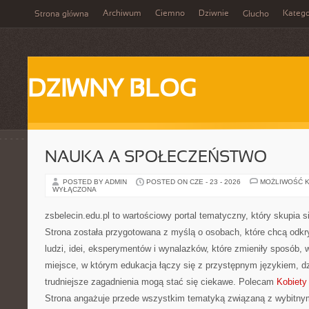
Archiwum
Ciemno
Dziwnie
Katego
Strona główna
Głucho
DZIWNY BLOG
NAUKA A SPOŁECZEŃSTWO
POSTED BY ADMIN
POSTED ON CZE - 23 - 2026
MOŻLIWOŚĆ 
WYŁĄCZONA
zsbelecin.edu.pl to wartościowy portal tematyczny, który skupia s
Strona została przygotowana z myślą o osobach, które chcą odkr
ludzi, idei, eksperymentów i wynalazków, które zmieniły sposób, 
miejsce, w którym edukacja łączy się z przystępnym językiem, d
trudniejsze zagadnienia mogą stać się ciekawe. Polecam
Kobiety
Strona angażuje przede wszystkim tematyką związaną z wybitnym