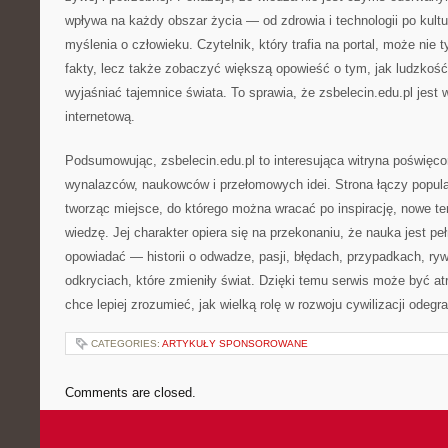
wpływa na każdy obszar życia — od zdrowia i technologii po kultu
myślenia o człowieku. Czytelnik, który trafia na portal, może nie
fakty, lecz także zobaczyć większą opowieść o tym, jak ludzkość
wyjaśniać tajemnice świata. To sprawia, że zsbelecin.edu.pl jest 
internetową.
Podsumowując, zsbelecin.edu.pl to interesująca witryna poświęcon
wynalazców, naukowców i przełomowych idei. Strona łączy popul
tworząc miejsce, do którego można wracać po inspirację, nowe te
wiedzę. Jej charakter opiera się na przekonaniu, że nauka jest pełn
opowiadać — historii o odwadze, pasji, błędach, przypadkach, ryw
odkryciach, które zmieniły świat. Dzięki temu serwis może być at
chce lepiej zrozumieć, jak wielką rolę w rozwoju cywilizacji odegr
CATEGORIES:
ARTYKUŁY SPONSOROWANE
Comments are closed.