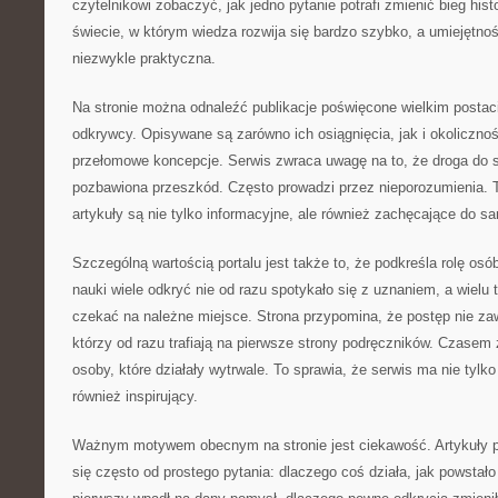
czytelnikowi zobaczyć, jak jedno pytanie potrafi zmienić bieg hist
świecie, w którym wiedza rozwija się bardzo szybko, a umiejętnoś
niezwykle praktyczna.
Na stronie można odnaleźć publikacje poświęcone wielkim postac
odkrywcy. Opisywane są zarówno ich osiągnięcia, jak i okoliczno
przełomowe koncepcje. Serwis zwraca uwagę na to, że droga do
pozbawiona przeszkód. Często prowadzi przez nieporozumienia. T
artykuły są nie tylko informacyjne, ale również zachęcające do s
Szczególną wartością portalu jest także to, że podkreśla rolę osó
nauki wiele odkryć nie od razu spotykało się z uznaniem, a wielu
czekać na należne miejsce. Strona przypomina, że postęp nie zaw
którzy od razu trafiają na pierwsze strony podręczników. Czasem 
osoby, które działały wytrwale. To sprawia, że serwis ma nie tylko
również inspirujący.
Ważnym motywem obecnym na stronie jest ciekawość. Artykuły 
się często od prostego pytania: dlaczego coś działa, jak powstało