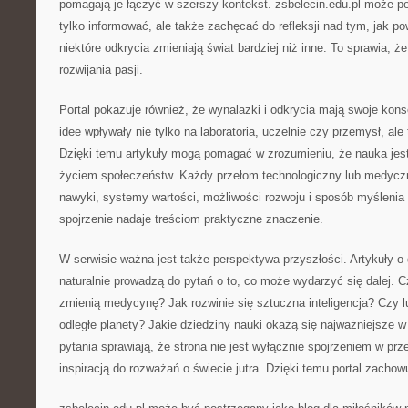
pomagają je łączyć w szerszy kontekst. zsbelecin.edu.pl może peł
tylko informować, ale także zachęcać do refleksji nad tym, jak po
niektóre odkrycia zmieniają świat bardziej niż inne. To sprawia,
rozwijania pasji.
Portal pokazuje również, że wynalazki i odkrycia mają swoje ko
idee wpływały nie tylko na laboratoria, uczelnie czy przemysł, ale
Dzięki temu artykuły mogą pomagać w zrozumieniu, że nauka jest
życiem społeczeństw. Każdy przełom technologiczny lub medyc
nawyki, systemy wartości, możliwości rozwoju i sposób myślenia 
spojrzenie nadaje treściom praktyczne znaczenie.
W serwisie ważna jest także perspektywa przyszłości. Artykuły 
naturalnie prowadzą do pytań o to, co może wydarzyć się dalej. 
zmienią medycynę? Jak rozwinie się sztuczna inteligencja? Czy 
odległe planety? Jakie dziedziny nauki okażą się najważniejsze 
pytania sprawiają, że strona nie jest wyłącznie spojrzeniem w prz
inspiracją do rozważań o świecie jutra. Dzięki temu portal zachow