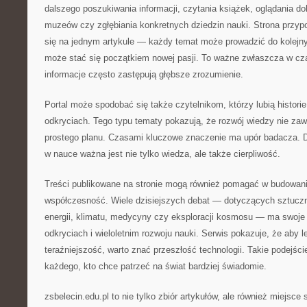
dalszego poszukiwania informacji, czytania książek, oglądania 
muzeów czy zgłębiania konkretnych dziedzin nauki. Strona przyp
się na jednym artykule — każdy temat może prowadzić do kolejny
może stać się początkiem nowej pasji. To ważne zwłaszcza w cz
informacje często zastępują głębsze zrozumienie.
Portal może spodobać się także czytelnikom, którzy lubią histor
odkryciach. Tego typu tematy pokazują, że rozwój wiedzy nie za
prostego planu. Czasami kluczowe znaczenie ma upór badacza. D
w nauce ważna jest nie tylko wiedza, ale także cierpliwość.
Treści publikowane na stronie mogą również pomagać w budowani
współczesność. Wiele dzisiejszych debat — dotyczących sztucznej
energii, klimatu, medycyny czy eksploracji kosmosu — ma swoje
odkryciach i wieloletnim rozwoju nauki. Serwis pokazuje, że aby l
teraźniejszość, warto znać przeszłość technologii. Takie podejście
każdego, kto chce patrzeć na świat bardziej świadomie.
zsbelecin.edu.pl to nie tylko zbiór artykułów, ale również miejsce