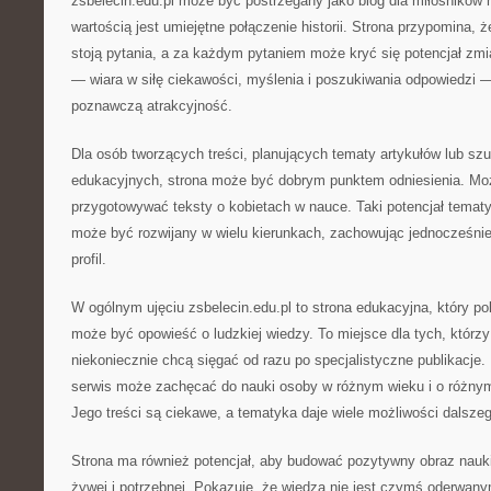
zsbelecin.edu.pl może być postrzegany jako blog dla miłośników 
wartością jest umiejętne połączenie historii. Strona przypomina
stoją pytania, a za każdym pytaniem może kryć się potencjał zmi
— wiara w siłę ciekawości, myślenia i poszukiwania odpowiedzi —
poznawczą atrakcyjność.
Dla osób tworzących treści, planujących tematy artykułów lub szu
edukacyjnych, strona może być dobrym punktem odniesienia. Moż
przygotowywać teksty o kobietach w nauce. Taki potencjał tematy
może być rozwijany w wielu kierunkach, zachowując jednocześnie
profil.
W ogólnym ujęciu zsbelecin.edu.pl to strona edukacyjna, który po
może być opowieść o ludzkiej wiedzy. To miejsce dla tych, którzy 
niekoniecznie chcą sięgać od razu po specjalistyczne publikacje. 
serwis może zachęcać do nauki osoby w różnym wieku i o różny
Jego treści są ciekawe, a tematyka daje wiele możliwości dalszeg
Strona ma również potencjał, aby budować pozytywny obraz nauki 
żywej i potrzebnej. Pokazuje, że wiedza nie jest czymś oderwany