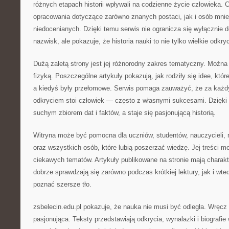
różnych etapach historii wpływali na codzienne życie człowieka. 
opracowania dotyczące zarówno znanych postaci, jak i osób mnie
niedocenianych. Dzięki temu serwis nie ogranicza się wyłącznie d
nazwisk, ale pokazuje, że historia nauki to nie tylko wielkie odkryc
Dużą zaletą strony jest jej różnorodny zakres tematyczny. Można 
fizyką. Poszczególne artykuły pokazują, jak rodziły się idee, któr
a kiedyś były przełomowe. Serwis pomaga zauważyć, że za każd
odkryciem stoi człowiek — często z własnymi sukcesami. Dzięki
suchym zbiorem dat i faktów, a staje się pasjonującą historią.
Witryna może być pomocna dla uczniów, studentów, nauczycieli, 
oraz wszystkich osób, które lubią poszerzać wiedzę. Jej treści m
ciekawych tematów. Artykuły publikowane na stronie mają charakte
dobrze sprawdzają się zarówno podczas krótkiej lektury, jak i wte
poznać szersze tło.
zsbelecin.edu.pl pokazuje, że nauka nie musi być odległa. Wręc
pasjonująca. Teksty przedstawiają odkrycia, wynalazki i biografie