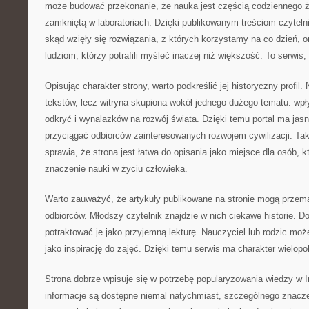
może budować przekonanie, że nauka jest częścią codziennego ży
zamkniętą w laboratoriach. Dzięki publikowanym treściom czyteln
skąd wzięły się rozwiązania, z których korzystamy na co dzień, 
ludziom, którzy potrafili myśleć inaczej niż większość. To serwis,
Opisując charakter strony, warto podkreślić jej historyczny profil.
tekstów, lecz witryna skupiona wokół jednego dużego tematu: wpł
odkryć i wynalazków na rozwój świata. Dzięki temu portal ma ja
przyciągać odbiorców zainteresowanych rozwojem cywilizacji. T
sprawia, że strona jest łatwa do opisania jako miejsce dla osób, 
znaczenie nauki w życiu człowieka.
Warto zauważyć, że artykuły publikowane na stronie mogą przem
odbiorców. Młodszy czytelnik znajdzie w nich ciekawe historie. D
potraktować je jako przyjemną lekturę. Nauczyciel lub rodzic moż
jako inspirację do zajęć. Dzięki temu serwis ma charakter wielopo
Strona dobrze wpisuje się w potrzebę popularyzowania wiedzy w 
informacje są dostępne niemal natychmiast, szczególnego znaczen