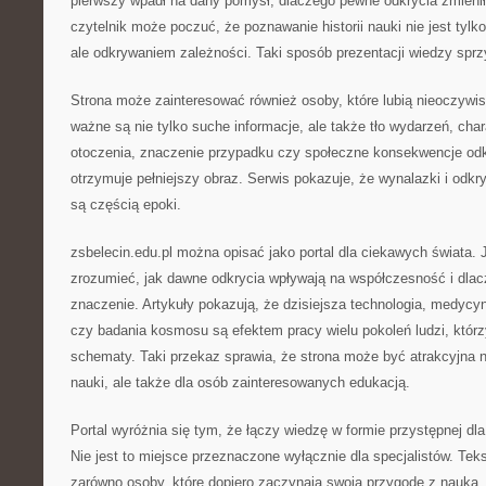
pierwszy wpadł na dany pomysł, dlaczego pewne odkrycia zmieniły
czytelnik może poczuć, że poznawanie historii nauki nie jest tyl
ale odkrywaniem zależności. Taki sposób prezentacji wiedzy sprz
Strona może zainteresować również osoby, które lubią nieoczywis
ważne są nie tylko suche informacje, ale także tło wydarzeń, char
otoczenia, znaczenie przypadku czy społeczne konsekwencje odkr
otrzymuje pełniejszy obraz. Serwis pokazuje, że wynalazki i odkr
są częścią epoki.
zsbelecin.edu.pl można opisać jako portal dla ciekawych świata. 
zrozumieć, jak dawne odkrycia wpływają na współczesność i dlac
znaczenie. Artykuły pokazują, że dzisiejsza technologia, medycyn
czy badania kosmosu są efektem pracy wielu pokoleń ludzi, któr
schematy. Taki przekaz sprawia, że strona może być atrakcyjna n
nauki, ale także dla osób zainteresowanych edukacją.
Portal wyróżnia się tym, że łączy wiedzę w formie przystępnej dl
Nie jest to miejsce przeznaczone wyłącznie dla specjalistów. Te
zarówno osoby, które dopiero zaczynają swoją przygodę z nauką, j