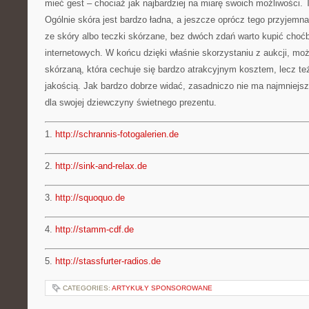
mieć gest – chociaż jak najbardziej na miarę swoich możliwości. 
Ogólnie skóra jest bardzo ładna, a jeszcze oprócz tego przyjemna
ze skóry albo teczki skórzane, bez dwóch zdań warto kupić choć
internetowych. W końcu dzięki właśnie skorzystaniu z aukcji, mo
skórzaną, która cechuje się bardzo atrakcyjnym kosztem, lecz te
jakością. Jak bardzo dobrze widać, zasadniczo nie ma najmniejs
dla swojej dziewczyny świetnego prezentu.
1.
http://schrannis-fotogalerien.de
2.
http://sink-and-relax.de
3.
http://squoquo.de
4.
http://stamm-cdf.de
5.
http://stassfurter-radios.de
CATEGORIES:
ARTYKUŁY SPONSOROWANE