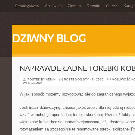
Archiwum
Ciemno
Dziwnie
Katego
Strona główna
Głucho
DZIWNY BLOG
NAPRAWDĘ ŁADNE TOREBKI KOB
POSTED BY ADMIN
POSTED ON STY - 2 - 2026
MOŻLIWOŚĆ K
WYŁĄCZONA
W jaki sposób możemy przygotować się do zagranicznego wyjaz
Jeśli masz dziewczynę, chcesz jakoś zrobić dla niej udaną nies
wziąć w rachubę kupno ładnej torebki skórzanej. Przecież fakty są
większość kobiet będzie usatysfakcjonowana, jeśli dostanie w pr
rozwiązaniem są szczególnie te renomowane torebki skórzane. P