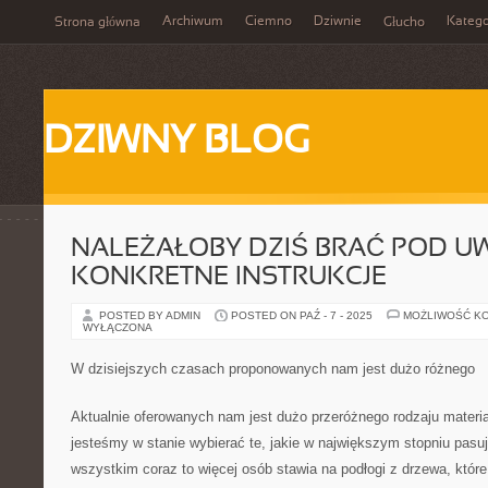
Archiwum
Ciemno
Dziwnie
Katego
Strona główna
Głucho
DZIWNY BLOG
NALEŻAŁOBY DZIŚ BRAĆ POD U
KONKRETNE INSTRUKCJE
POSTED BY ADMIN
POSTED ON PAŹ - 7 - 2025
MOŻLIWOŚĆ K
WYŁĄCZONA
W dzisiejszych czasach proponowanych nam jest dużo różnego
Aktualnie oferowanych nam jest dużo przeróżnego rodzaju materi
jesteśmy w stanie wybierać te, jakie w największym stopniu pa
wszystkim coraz to więcej osób stawia na podłogi z drzewa, któr