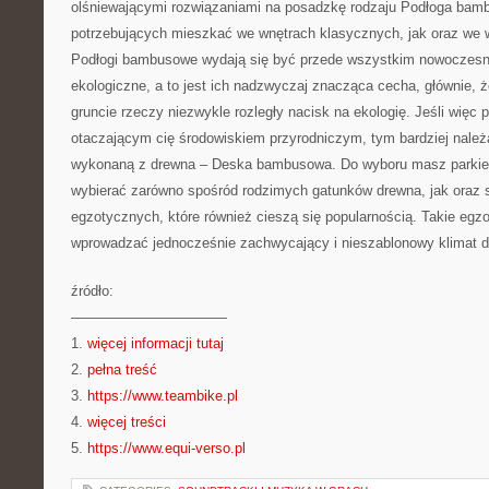
olśniewającymi rozwiązaniami na posadzkę rodzaju Podłoga bam
potrzebujących mieszkać we wnętrach klasycznych, jak oraz we
Podłogi bambusowe wydają się być przede wszystkim nowoczesne
ekologiczne, a to jest ich nadzwyczaj znacząca cecha, głównie, że
gruncie rzeczy niezwykle rozległy nacisk na ekologię. Jeśli więc 
otaczającym cię środowiskiem przyrodniczym, tym bardziej należ
wykonaną z drewna – Deska bambusowa. Do wyboru masz parkiet
wybierać zarówno spośród rodzimych gatunków drewna, jak oraz s
egzotycznych, które również cieszą się popularnością. Takie eg
wprowadzać jednocześnie zachwycający i nieszablonowy klimat d
źródło:
———————————
1.
więcej informacji tutaj
2.
pełna treść
3.
https://www.teambike.pl
4.
więcej treści
5.
https://www.equi-verso.pl