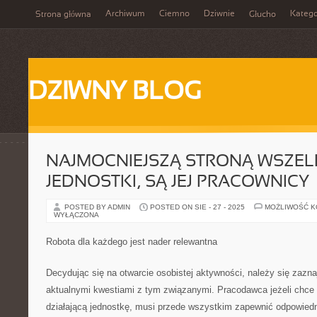
Archiwum
Ciemno
Dziwnie
Katego
Strona główna
Głucho
DZIWNY BLOG
NAJMOCNIEJSZĄ STRONĄ WSZELK
JEDNOSTKI, SĄ JEJ PRACOWNICY
POSTED BY ADMIN
POSTED ON SIE - 27 - 2025
MOŻLIWOŚĆ 
WYŁĄCZONA
Robota dla każdego jest nader relewantna
Decydując się na otwarcie osobistej aktywności, należy się zazn
aktualnymi kwestiami z tym związanymi. Pracodawca jeżeli chce
działającą jednostkę, musi przede wszystkim zapewnić odpowiedn