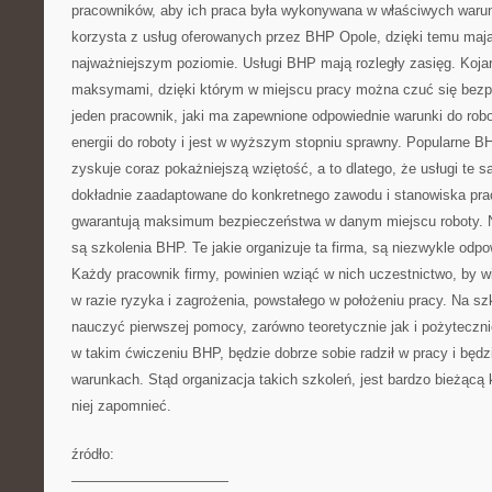
pracowników, aby ich praca była wykonywana w właściwych waru
korzysta z usług oferowanych przez BHP Opole, dzięki temu maj
najważniejszym poziomie. Usługi BHP mają rozległy zasięg. Kojar
maksymami, dzięki którym w miejscu pracy można czuć się bezp
jeden pracownik, jaki ma zapewnione odpowiednie warunki do robo
energii do roboty i jest w wyższym stopniu sprawny. Popularne BH
zyskuje coraz pokażniejszą wziętość, a to dlatego, że usługi te 
dokładnie zaadaptowane do konkretnego zawodu i stanowiska prac
gwarantują maksimum bezpieczeństwa w danym miejscu roboty. N
są szkolenia BHP. Te jakie organizuje ta firma, są niezwykle odp
Każdy pracownik firmy, powinien wziąć w nich uczestnictwo, by 
w razie ryzyka i zagrożenia, powstałego w położeniu pracy. Na s
nauczyć pierwszej pomocy, zarówno teoretycznie jak i pożyteczn
w takim ćwiczeniu BHP, będzie dobrze sobie radził w pracy i będ
warunkach. Stąd organizacja takich szkoleń, jest bardzo bieżącą
niej zapomnieć.
źródło:
———————————