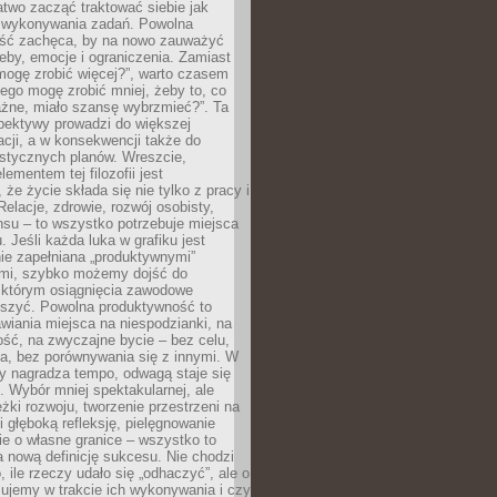
atwo zacząć traktować siebie jak
wykonywania zadań. Powolna
ść zachęca, by na nowo zauważyć
eby, emocje i ograniczenia. Zamiast
mogę zrobić więcej?”, warto czasem
ego mogę zrobić mniej, żeby to, co
żne, miało szansę wybrzmieć?”. Ta
pektywy prowadzi do większej
cji, a w konsekwencji także do
listycznych planów. Wreszcie,
ementem tej filozofii jest
że życie składa się nie tylko z pracy i
Relacje, zdrowie, rozwój osobisty,
su – to wszystko potrzebuje miejsca
. Jeśli każda luka w grafiku jest
ie zapełniana „produktywnymi”
mi, szybko możemy dojść do
którym osiągnięcia zawodowe
eszyć. Powolna produktywność to
wiania miejsca na niespodzianki, na
ść, na zwyczajne bycie – bez celu,
a, bez porównywania się z innymi. W
ry nagradza tempo, odwagą staje się
. Wybór mniej spektakularnej, ale
eżki rozwoju, tworzenie przestrzeni na
 głęboką refleksję, pielęgnowanie
anie o własne granice – wszystko to
a nową definicję sukcesu. Nie chodzi
o, ile rzeczy udało się „odhaczyć”, ale o
czujemy w trakcie ich wykonywania i czy