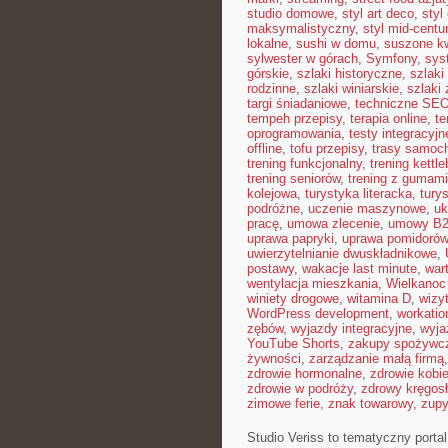
studio domowe
,
styl art deco
,
styl
maksymalistyczny
,
styl mid-centu
lokalne
,
sushi w domu
,
suszone kw
sylwester w górach
,
Symfony
,
sys
górskie
,
szlaki historyczne
,
szlaki
rodzinne
,
szlaki winiarskie
,
szlaki
targi śniadaniowe
,
techniczne SE
tempeh przepisy
,
terapia online
,
te
oprogramowania
,
testy integracyjn
offline
,
tofu przepisy
,
trasy samoc
trening funkcjonalny
,
trening kettle
trening seniorów
,
trening z gumami
kolejowa
,
turystyka literacka
,
tury
podróżne
,
uczenie maszynowe
,
uk
pracę
,
umowa zlecenie
,
umowy B
uprawa papryki
,
uprawa pomidorów
uwierzytelnianie dwuskładnikowe
,
postawy
,
wakacje last minute
,
war
wentylacja mieszkania
,
Wielkanoc
winiety drogowe
,
witamina D
,
wizy
WordPress development
,
workatio
zębów
,
wyjazdy integracyjne
,
wyja
YouTube Shorts
,
zakupy spożywcz
żywności
,
zarządzanie małą firmą
zdrowie hormonalne
,
zdrowie kobie
zdrowie w podróży
,
zdrowy kręgos
zimowe ferie
,
znak towarowy
,
zup
Studio Veriss to tematyczny port