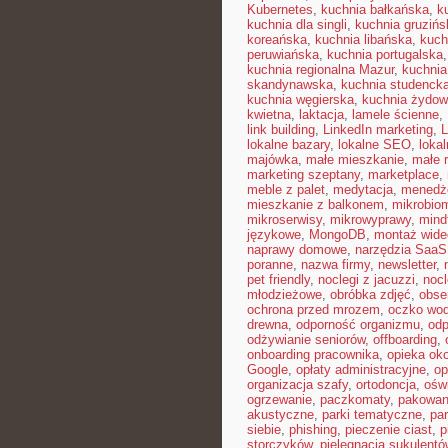
Kubernetes
,
kuchnia bałkańska
,
k
kuchnia dla singli
,
kuchnia gruzińs
koreańska
,
kuchnia libańska
,
kuch
peruwiańska
,
kuchnia portugalska
kuchnia regionalna Mazur
,
kuchnia
skandynawska
,
kuchnia studenck
kuchnia węgierska
,
kuchnia żydo
kwietna
,
laktacja
,
lamele ścienne
,
link building
,
LinkedIn marketing
,
L
lokalne bazary
,
lokalne SEO
,
loka
majówka
,
małe mieszkanie
,
małe 
marketing szeptany
,
marketplace
,
meble z palet
,
medytacja
,
menedże
mieszkanie z balkonem
,
mikrobiom
mikroserwisy
,
mikrowyprawy
,
mindf
językowe
,
MongoDB
,
montaż wide
naprawy domowe
,
narzędzia SaaS
poranne
,
nazwa firmy
,
newsletter
,
pet friendly
,
noclegi z jacuzzi
,
nocl
młodzieżowe
,
obróbka zdjęć
,
obse
ochrona przed mrozem
,
oczko wo
drewna
,
odporność organizmu
,
odp
odżywianie seniorów
,
offboarding
,
onboarding pracownika
,
opieka ok
Google
,
opłaty administracyjne
,
op
organizacja szafy
,
ortodoncja
,
oświ
ogrzewanie
,
paczkomaty
,
pakowan
akustyczne
,
parki tematyczne
,
par
siebie
,
phishing
,
pieczenie ciast
,
p
storczyków
,
pielęgnacja sukulentó