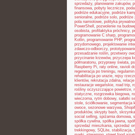
sprzedaży
,
planowanie zakupów
,
p
finansowa
,
pobyty lecznicze
,
poda
podróże edukacyjne
,
podróże kam
senioralne
,
podróże solo
,
podróże 
pola namiotowe
,
polityka prywatno
PowerShell
,
pozwolenie na budow
osobista
,
profilaktyka próchnicy
,
p
programowanie C sharp
,
programo
Kotlin
,
programowanie PHP
,
progr
przydomowego
,
projektowanie inte
zdawczo-odbiorczy
,
prototypowani
przesadzanie roślin
,
przetwory ow
przycinanie krzewów
,
przyczepa 
półmaratonu
,
przyprawy świata
,
ps
Raspberry Pi
,
raty online
,
ravioli 
regeneracja po treningu
,
regulamin
rehabilitacja po urazie
,
rejsy rzecz
klientów
,
rekrutacja zdalna
,
relacje
restauracje wegańskie
,
road trip
,
r
rośliny oczyszczające powietrze
,
statyczne
,
rozgrzewka biegowa
,
r
wieczorna
,
rytm dobowy
,
sałatki 
stole
,
ściółkowanie
,
segmentacja k
owoce
,
sezonowe warzywa
,
Shopi
produktów
,
skrypty bash
,
skrzynka
social selling
,
spiżarnia domowa
,
spółka cywilna
,
spółka jawna
,
spół
sprzedaż mieszkania
,
sprzedaż on
trekkingowy
,
SQLite
,
stabilizacja
,
marki
,
streaming
,
street food azjat