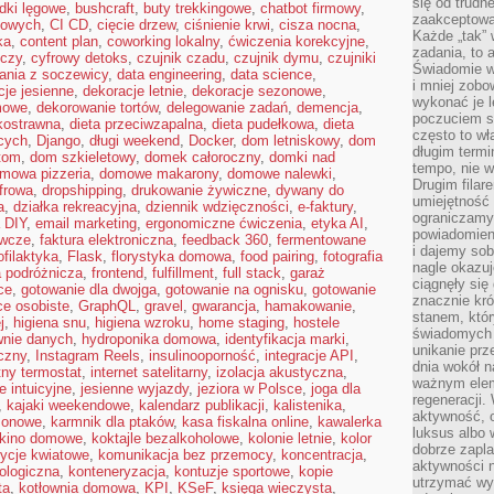
się od trudn
dki lęgowe
,
bushcraft
,
buty trekkingowe
,
chatbot firmowy
,
zaakceptowan
kowych
,
CI CD
,
cięcie drzew
,
ciśnienie krwi
,
cisza nocna
,
Każde „tak”
ka
,
content plan
,
coworking lokalny
,
ćwiczenia korekcyjne
,
zadania, to 
iczy
,
cyfrowy detoks
,
czujnik czadu
,
czujnik dymu
,
czujniki
Świadomie wy
ania z soczewicy
,
data engineering
,
data science
,
i mniej zobo
cje jesienne
,
dekoracje letnie
,
dekoracje sezonowe
,
wykonać je l
mowe
,
dekorowanie tortów
,
delegowanie zadań
,
demencja
,
poczuciem s
kkostrawna
,
dieta przeciwzapalna
,
dieta pudełkowa
,
dieta
często to wła
cych
,
Django
,
długi weekend
,
Docker
,
dom letniskowy
,
dom
długim termi
tom
,
dom szkieletowy
,
domek całoroczny
,
domki nad
tempo, nie w
mowa pizzeria
,
domowe makarony
,
domowe nalewki
,
Drugim filar
frowa
,
dropshipping
,
drukowanie żywiczne
,
dywany do
umiejętność 
a
,
działka rekreacyjna
,
dziennik wdzięczności
,
e-faktury
,
ograniczamy
a DIY
,
email marketing
,
ergonomiczne ćwiczenia
,
etyka AI
,
powiadomien
ywcze
,
faktura elektroniczna
,
feedback 360
,
fermentowane
i dajemy sob
ofilaktyka
,
Flask
,
florystyka domowa
,
food pairing
,
fotografia
nagle okazuj
a podróżnicza
,
frontend
,
fulfillment
,
full stack
,
garaż
ciągnęły si
ce
,
gotowanie dla dwojga
,
gotowanie na ognisku
,
gotowanie
znacznie kró
ce osobiste
,
GraphQL
,
gravel
,
gwarancja
,
hamakowanie
,
stanem, któr
j
,
higiena snu
,
higiena wzroku
,
home staging
,
hostele
świadomych w
wnie danych
,
hydroponika domowa
,
identyfikacja marki
,
unikanie prz
czny
,
Instagram Reels
,
insulinooporność
,
integracje API
,
dnia wokół 
ntny termostat
,
internet satelitarny
,
izolacja akustyczna
,
ważnym eleme
e intuicyjne
,
jesienne wyjazdy
,
jeziora w Polsce
,
joga dla
regeneracji.
,
kajaki weekendowe
,
kalendarz publikacji
,
kalistenika
,
aktywność, 
zonowe
,
karmnik dla ptaków
,
kasa fiskalna online
,
kawalerka
luksus albo 
kino domowe
,
koktajle bezalkoholowe
,
kolonie letnie
,
kolor
dobrze zapla
ycje kwiatowe
,
komunikacja bez przemocy
,
koncentracja
,
aktywności 
ologiczna
,
konteneryzacja
,
kontuzje sportowe
,
kopie
utrzymać wy
ta
,
kotłownia domowa
,
KPI
,
KSeF
,
księga wieczysta
,