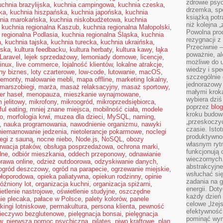
zdrowie psyc
uchnia brazylijska
,
kuchnia campingowa
,
kuchnia czeska
,
drzemka, spo
ka
,
kuchnia hiszpańska
,
kuchnia japońska
,
kuchnia
książką potr
nia marokańska
,
kuchnia niskobudżetowa
,
kuchnia
niż kolejna 
,
kuchnia regionalna Kaszub
,
kuchnia regionalna Małopolski
,
Powolna pro
 regionalna Podlasia
,
kuchnia regionalna Śląska
,
kuchnia
rezygnacji z
a
,
kuchnia tajska
,
kuchnia turecka
,
kuchnia ukraińska
,
Przeciwnie –
wska
,
kultura feedbacku
,
kultura herbaty
,
kultura kawy
,
łąka
poważnie, al
Laravel
,
lejek sprzedażowy
,
lemoniady domowe
,
licencje
,
możliwe do u
inux
,
live commerce
,
lojalność klientów
,
lokalne atrakcje
,
wiedzy i spe
lny biznes
,
loty czarterowe
,
low-code
,
lutowanie
,
macOS
,
szczególnie 
remonty
,
malowanie mebli
,
mapa offline
,
marketing lokalny
,
jednorazowy
marszobiegi
,
marża
,
masaż relaksacyjny
,
masaż sportowy
,
małymi kroka
r haseł
,
menopauza
,
mieszkanie wynajmowane
,
wybiera dziś
 jelitowy
,
mikrofony
,
mikroogród
,
mikroprzedsiębiorca
,
poprzez
blog
ul eating
,
mniej znane miejsca
,
mobilność ciała
,
modele
kroku budow
o
,
morfologia krwi
,
muzea dla dzieci
,
MySQL
,
naming
,
„przeskoczyć
,
nauka programowania
,
nawodnienie organizmu
,
nawyki
czasie. Ist
niemarnowanie jedzenia
,
nietolerancje pokarmowe
,
noclegi
produktywnoś
egi z sauną
,
nocne niebo
,
Node.js
,
NoSQL
,
obozy
własnym ryt
rwacja ptaków
,
obsługa posprzedażowa
,
ochrona marki
,
funkcjonują 
dne
,
odbiór mieszkania
,
oddech przeponowy
,
odnawianie
wieczornych
rawa online
,
odzież outdoorowa
,
odzyskiwanie danych
,
abstrakcyjne
ogród deszczowy
,
ogród na parapecie
,
ogrzewanie miejskie
,
wsłuchać się
ołoporodowa
,
opieka paliatywna
,
opiekun rodzinny
,
opinie
zadania na 
óźniony lot
,
organizacja kuchni
,
organizacja spiżarni
,
energii. Dot
etlenie nastrojowe
,
oświetlenie studyjne
,
oszczędne
każdy dzień
ie plecaka
,
pałace w Polsce
,
palety kolorów
,
panele
celowe „lżej
kingi lotniskowe
,
permakultura
,
persona klienta
,
pewność
efektywność
ieczywo bezglutenowe
,
pielęgnacja bonsai
,
pielęgnacja
pominąć wym
w
,
pierwsza pomoc psychiczna
,
pilates
,
piwo kraftowe
,
plan