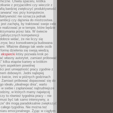
hiczne. Chwila spaceru, krótka
tkanie z przyjaciółmi czy wieczór z
afią bardziej zwiększyć produktywność
„zarwana” noc przy komputerze.
duktywność nie oznacza jednak
 ambicji czy dążenia do mistrzostwa.
 jest zachętą, by traktować swoje cele
e realizować je w tempie, które będzie
trzymania przez lata. W świecie
cjalistycznych kompetencji
dobrze widać, że nie liczy się
 zryw, lecz konsekwencja budowana
mi. Właśnie dlatego tak wiele osób
 formę dzielenia się swoją wiedzą
 ekspercki
który pozwala krok po
ać własny autorytet, zamiast próbować
” kilka etapów kariery w krótkim
otnym aspektem powolnej
ci jest umiejętność pracy zgodnie z
mem dobowym. Jedni najlepiej
o świcie, inni w późnych godzinach
. Zamiast próbować dopasować się do
go ideału „idealnego dnia”, warto
 w siebie i zaplanować najtrudniejsze
godziny, w których mamy najwięcej
yczy to również tygodnia pracy – nie
 musi być tak samo intensywny, a
sze” dni mogą paradoksalnie zwiększyć
 całego tygodnia. Nie można też
iaru emocjonalnego. Żyjąc w ciągłym