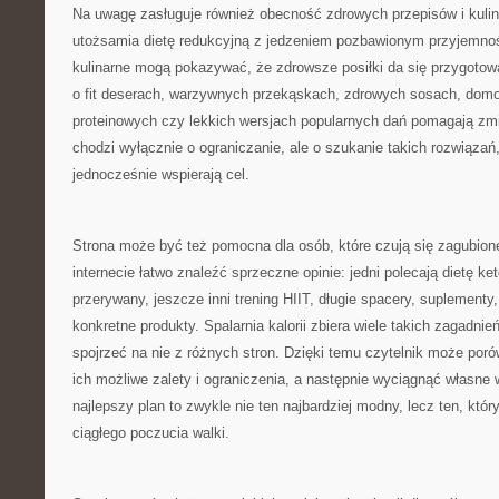
Na uwagę zasługuje również obecność zdrowych przepisów i kulina
utożsamia dietę redukcyjną z jedzeniem pozbawionym przyjemno
kulinarne mogą pokazywać, że zdrowsze posiłki da się przygotow
o fit deserach, warzywnych przekąskach, zdrowych sosach, dom
proteinowych czy lekkich wersjach popularnych dań pomagają zmie
chodzi wyłącznie o ograniczanie, ale o szukanie takich rozwiązań,
jednocześnie wspierają cel.
Strona może być też pomocna dla osób, które czują się zagubion
internecie łatwo znaleźć sprzeczne opinie: jedni polecają dietę ke
przerywany, jeszcze inni trening HIIT, długie spacery, suplementy
konkretne produkty. Spalarnia kalorii zbiera wiele takich zagadni
spojrzeć na nie z różnych stron. Dzięki temu czytelnik może por
ich możliwe zalety i ograniczenia, a następnie wyciągnąć własne 
najlepszy plan to zwykle nie ten najbardziej modny, lecz ten, któ
ciągłego poczucia walki.