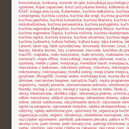
koncentracja
,
konkursy
,
konsole do gier
,
konsultacja psychologic
sportowe
,
kopie zapasowe
,
koszt pozyskania klienta
,
kotłownia 
KSeF
,
księga wieczysta
,
Kubernetes
,
kuchnia bałkańska
,
kuchnia
campingowa
,
kuchnia czeska
,
kuchnia dla singli
,
kuchnia gruzińs
kuchnia japońska
,
kuchnia koreańska
,
kuchnia libańska
,
kuchnia
niskobudżetowa
,
kuchnia peruwiańska
,
kuchnia portugalska
,
kuch
kuchnia regionalna Małopolski
,
kuchnia regionalna Mazur
,
kuchnia
kuchnia regionalna Śląska
,
kuchnia roślinna
,
kuchnia skandynaw
kuchnia tajska
,
kuchnia turecka
,
kuchnia ukraińska
,
kuchnia węgi
kuchnia żydowska
,
kultura herbaty
,
kultura kawy
,
łąka kwietna
,
la
Laravel
,
laser tag
,
lejek sprzedażowy
,
lemoniady domowe
,
Linux
,
bazary
,
lokalny biznes
,
loty czarterowe
,
low-code
,
lunchbox do pr
macOS
,
majówka
,
małe mieszkanie
,
małe remonty
,
malowanie me
numerach
,
mapa offline
,
marszobiegi
,
marynaty domowe
,
marża
,
sportowy
,
meble z palet
,
medytacja
,
menedżer haseł
,
menopauza
mieszkanie z balkonem
,
mikrobiom jelitowy
,
mikrofony
,
mikroogró
mikroserwisy
,
mikrowyprawy
,
mindful eating
,
mniej znane miejsca
językowe
,
MongoDB
,
montaż wideo
,
morfologia krwi
,
muzea dla d
domowe
,
narciarstwo biegowe
,
narzędzia SaaS
,
nauka programow
organizmu
,
nawyki poranne
,
niemarnowanie jedzenia
,
nietoleranc
friendly
,
noclegi z jacuzzi
,
noclegi z sauną
,
nocne niebo
,
Node.js
,
obozy młodzieżowe
,
obróbka zdjęć
,
obserwacja ptaków
,
ochrona 
odbiór mieszkania
,
oddech przeponowy
,
odnawianie drewna
,
odpo
online
,
odzież outdoorowa
,
odzyskiwanie danych
,
odżywianie sen
ogród na parapecie
,
ogrzewanie miejskie
,
opieka okołoporodowa
,
rodzinny
,
opłaty administracyjne
,
opóźniony lot
,
organizacja kuchn
organizacja szafy
,
origami
,
ortodoncja
,
oświetlenie nastrojowe
,
ośw
oszczędne ogrzewanie
,
paintball
,
pakowanie plecaka
,
pałace w P
akustyczne
,
parki linowe
,
parki tematyczne
,
parkingi lotniskowe
,
siebie
,
phishing
,
pieczenie chleba na zakwasie
,
pieczenie ciast
,
p