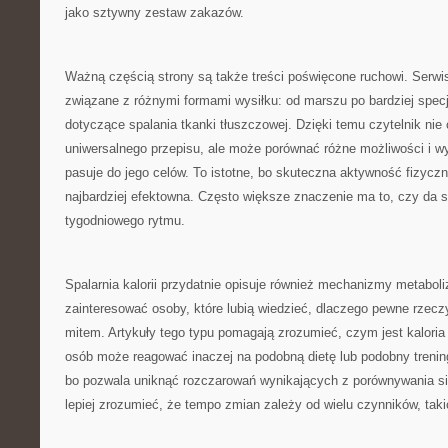
jako sztywny zestaw zakazów.
Ważną częścią strony są także treści poświęcone ruchowi. Serwi
związane z różnymi formami wysiłku: od marszu po bardziej specj
dotyczące spalania tkanki tłuszczowej. Dzięki temu czytelnik nie
uniwersalnego przepisu, ale może porównać różne możliwości i wy
pasuje do jego celów. To istotne, bo skuteczna aktywność fizycz
najbardziej efektowna. Często większe znaczenie ma to, czy da s
tygodniowego rytmu.
Spalarnia kalorii przydatnie opisuje również mechanizmy metaboli
zainteresować osoby, które lubią wiedzieć, dlaczego pewne rzeczy 
mitem. Artykuły tego typu pomagają zrozumieć, czym jest kaloria
osób może reagować inaczej na podobną dietę lub podobny trenin
bo pozwala uniknąć rozczarowań wynikających z porównywania si
lepiej zrozumieć, że tempo zmian zależy od wielu czynników, taki