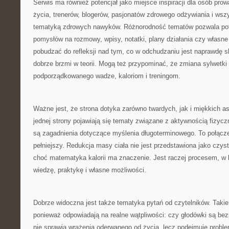
Serwis ma również potencjał jako miejsce inspiracji dla osób pr
życia, trenerów, blogerów, pasjonatów zdrowego odżywiania i wszys
tematyką zdrowych nawyków. Różnorodność tematów pozwala potr
pomysłów na rozmowy, wpisy, notatki, plany działania czy własne
pobudzać do refleksji nad tym, co w odchudzaniu jest naprawdę s
dobrze brzmi w teorii. Mogą też przypominać, że zmiana sylwetki
podporządkowanego wadze, kaloriom i treningom.
Ważne jest, że strona dotyka zarówno twardych, jak i miękkich 
jednej strony pojawiają się tematy związane z aktywnością fizycz
są zagadnienia dotyczące myślenia długoterminowego. To połącze
pełniejszy. Redukcja masy ciała nie jest przedstawiona jako czy
choć matematyka kalorii ma znaczenie. Jest raczej procesem, w 
wiedzę, praktykę i własne możliwości.
Dobrze widoczna jest także tematyka pytań od czytelników. Takie
ponieważ odpowiadają na realne wątpliwości: czy głodówki są bez
nie sprawia wrażenia oderwanego od życia, lecz podejmuje proble