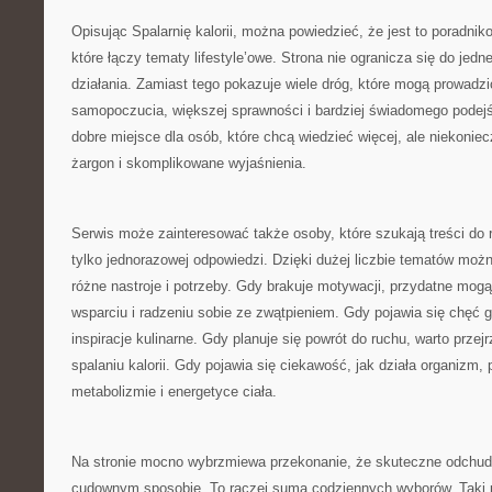
Opisując Spalarnię kalorii, można powiedzieć, że jest to poradnik
które łączy tematy lifestyle’owe. Strona nie ogranicza się do jedn
działania. Zamiast tego pokazuje wiele dróg, które mogą prowadz
samopoczucia, większej sprawności i bardziej świadomego podejś
dobre miejsce dla osób, które chcą wiedzieć więcej, ale niekoniec
żargon i skomplikowane wyjaśnienia.
Serwis może zainteresować także osoby, które szukają treści do r
tylko jednorazowej odpowiedzi. Dzięki dużej liczbie tematów moż
różne nastroje i potrzeby. Gdy brakuje motywacji, przydatne mogą
wsparciu i radzeniu sobie ze zwątpieniem. Gdy pojawia się chęć
inspiracje kulinarne. Gdy planuje się powrót do ruchu, warto przejr
spalaniu kalorii. Gdy pojawia się ciekawość, jak działa organizm
metabolizmie i energetyce ciała.
Na stronie mocno wybrzmiewa przekonanie, że skuteczne odchud
cudownym sposobie. To raczej suma codziennych wyborów. Taki 