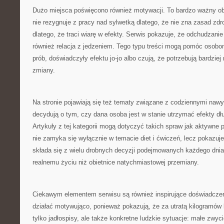
Dużo miejsca poświęcono również motywacji. To bardzo ważny ob
nie rezygnuje z pracy nad sylwetką dlatego, że nie zna zasad zd
dlatego, że traci wiarę w efekty. Serwis pokazuje, że odchudzanie t
również relacja z jedzeniem. Tego typu treści mogą pomóc osobo
prób, doświadczyły efektu jo-jo albo czują, że potrzebują bardziej
zmiany.
Na stronie pojawiają się też tematy związane z codziennymi naw
decydują o tym, czy dana osoba jest w stanie utrzymać efekty dłuż
Artykuły z tej kategorii mogą dotyczyć takich spraw jak aktywne 
nie zamyka się wyłącznie w temacie diet i ćwiczeń, lecz pokazuje
składa się z wielu drobnych decyzji podejmowanych każdego dnia. 
realnemu życiu niż obietnice natychmiastowej przemiany.
Ciekawym elementem serwisu są również inspirujące doświadczen
działać motywująco, ponieważ pokazują, że za utratą kilogramów 
tylko jadłospisy, ale także konkretne ludzkie sytuacje: małe zwyci