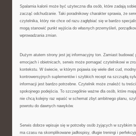
Spalarnia kalorii może być użyteczna dla osób, które zadają sobie
zacząć odchudzanie. Taki poradnikowy charakter sprawia, że serw
czytelnika, który nie chce od razu zagłębiać się w bardzo specjali
mogą stanowić punkt wyjścia do własnych przemyśleń, porządkow
wprowadzania zmian.
Dużym atutem strony jest jej informacyjny ton. Zamiast budować
emocjach i obietnicach, serwis może pomagać czytelnikowi w zr
kontekstu. W świecie, w którym pojawia się wiele diet cud, modny
kontrowersyjnych suplementów i szybkich recept na szczupłą syl
informacji jest bardzo potrzebne. Czytelnik może znaleźć tu treści
spokojnego podejścia. To szczególnie ważne dla osób, które mają
nie chcą kolejny raz wpaść w schemat zbyt ambitnego planu, szy
powrotu do dawnych nawyków.
Serwis dobrze wpisuje się w potrzeby osób żyjących w szybkim te
ma czasu na skomplikowane jadłospisy, długie treningi i perfekcy