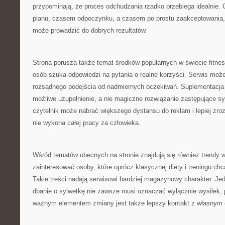
przypominają, że proces odchudzania rzadko przebiega idealnie
planu, czasem odpoczynku, a czasem po prostu zaakceptowania,
może prowadzić do dobrych rezultatów.
Strona porusza także temat środków popularnych w świecie fitnes
osób szuka odpowiedzi na pytania o realne korzyści. Serwis moż
rozsądnego podejścia od nadmiernych oczekiwań. Suplementacja 
możliwe uzupełnienie, a nie magiczne rozwiązanie zastępujące s
czytelnik może nabrać większego dystansu do reklam i lepiej zro
nie wykona całej pracy za człowieka.
Wśród tematów obecnych na stronie znajdują się również trendy 
zainteresować osoby, które oprócz klasycznej diety i treningu ch
Takie treści nadają serwisowi bardziej magazynowy charakter. Je
dbanie o sylwetkę nie zawsze musi oznaczać wyłącznie wysiłek, p
ważnym elementem zmiany jest także lepszy kontakt z własnym 