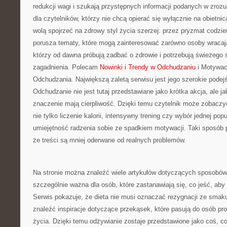
redukcji wagi i szukają przystępnych informacji podanych w zroz
dla czytelników, którzy nie chcą opierać się wyłącznie na obietni
wolą spojrzeć na zdrowy styl życia szerzej: przez pryzmat codz
porusza tematy, które mogą zainteresować zarówno osoby wracając
którzy od dawna próbują zadbać o zdrowie i potrzebują świeżego 
zagadnienia. Polecam
Nowinki i Trendy w Odchudzaniu
i Motywacj
Odchudzania. Największą zaletą serwisu jest jego szerokie podejśc
Odchudzanie nie jest tutaj przedstawiane jako krótka akcja, ale j
znaczenie mają cierpliwość. Dzięki temu czytelnik może zobaczyć
nie tylko liczenie kalorii, intensywny trening czy wybór jednej popu
umiejętność radzenia sobie ze spadkiem motywacji. Taki sposób 
że treści są mniej oderwane od realnych problemów.
Na stronie można znaleźć wiele artykułów dotyczących sposobów
szczególnie ważna dla osób, które zastanawiają się, co jeść, aby
Serwis pokazuje, że dieta nie musi oznaczać rezygnacji ze smak
znaleźć inspiracje dotyczące przekąsek, które pasują do osób p
życia. Dzięki temu odżywianie zostaje przedstawione jako coś, 