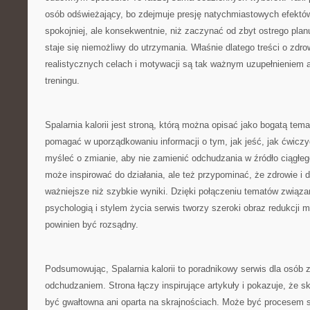
osób odświeżający, bo zdejmuje presję natychmiastowych efektów.
spokojniej, ale konsekwentnie, niż zaczynać od zbyt ostrego plan
staje się niemożliwy do utrzymania. Właśnie dlatego treści o zd
realistycznych celach i motywacji są tak ważnym uzupełnieniem a
treningu.
Spalarnia kalorii jest stroną, którą można opisać jako bogatą tema
pomagać w uporządkowaniu informacji o tym, jak jeść, jak ćwiczy
myśleć o zmianie, aby nie zamienić odchudzania w źródło ciągłego
może inspirować do działania, ale też przypominać, że zdrowie i
ważniejsze niż szybkie wyniki. Dzięki połączeniu tematów związa
psychologią i stylem życia serwis tworzy szeroki obraz redukcji m
powinien być rozsądny.
Podsumowując, Spalarnia kalorii to poradnikowy serwis dla osób
odchudzaniem. Strona łączy inspirujące artykuły i pokazuje, że 
być gwałtowna ani oparta na skrajnościach. Może być procesem 