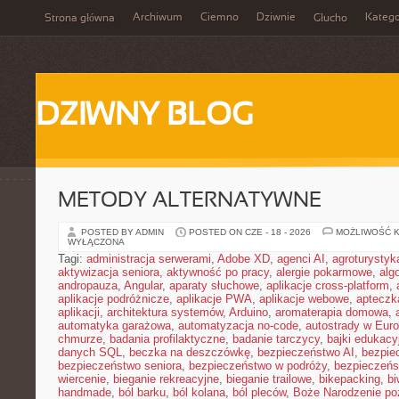
Archiwum
Ciemno
Dziwnie
Katego
Strona główna
Głucho
DZIWNY BLOG
METODY ALTERNATYWNE
POSTED BY ADMIN
POSTED ON CZE - 18 - 2026
MOŻLIWOŚĆ 
WYŁĄCZONA
Tagi:
administracja serwerami
,
Adobe XD
,
agenci AI
,
agroturysty
aktywizacja seniora
,
aktywność po pracy
,
alergie pokarmowe
,
alg
andropauza
,
Angular
,
aparaty słuchowe
,
aplikacje cross-platform
,
aplikacje podróżnicze
,
aplikacje PWA
,
aplikacje webowe
,
apteczk
aplikacji
,
architektura systemów
,
Arduino
,
aromaterapia domowa
,
automatyka garażowa
,
automatyzacja no-code
,
autostrady w Euro
chmurze
,
badania profilaktyczne
,
badanie tarczycy
,
bajki edukacy
danych SQL
,
beczka na deszczówkę
,
bezpieczeństwo AI
,
bezpie
bezpieczeństwo seniora
,
bezpieczeństwo w podróży
,
bezpieczeńs
wiercenie
,
bieganie rekreacyjne
,
bieganie trailowe
,
bikepacking
,
b
handmade
,
ból barku
,
ból kolana
,
ból pleców
,
Boże Narodzenie p