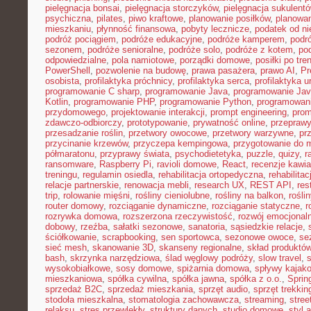
pielęgnacja bonsai
,
pielęgnacja storczyków
,
pielęgnacja sukulent
psychiczna
,
pilates
,
piwo kraftowe
,
planowanie posiłków
,
planowa
mieszkaniu
,
płynność finansowa
,
pobyty lecznicze
,
podatek od n
podróż pociągiem
,
podróże edukacyjne
,
podróże kamperem
,
podr
sezonem
,
podróże senioralne
,
podróże solo
,
podróże z kotem
,
po
odpowiedzialne
,
pola namiotowe
,
porządki domowe
,
posiłki po tre
PowerShell
,
pozwolenie na budowę
,
prawa pasażera
,
prawo AI
,
Pr
osobista
,
profilaktyka próchnicy
,
profilaktyka serca
,
profilaktyka 
programowanie C sharp
,
programowanie Java
,
programowanie Jav
Kotlin
,
programowanie PHP
,
programowanie Python
,
programowani
przydomowego
,
projektowanie interakcji
,
prompt engineering
,
prom
zdawczo-odbiorczy
,
prototypowanie
,
prywatność online
,
przepraw
przesadzanie roślin
,
przetwory owocowe
,
przetwory warzywne
,
pr
przycinanie krzewów
,
przyczepa kempingowa
,
przygotowanie do 
półmaratonu
,
przyprawy świata
,
psychodietetyka
,
puzzle
,
quizy
,
r
ransomware
,
Raspberry Pi
,
ravioli domowe
,
React
,
recenzje kawia
treningu
,
regulamin osiedla
,
rehabilitacja ortopedyczna
,
rehabilitac
relacje partnerskie
,
renowacja mebli
,
research UX
,
REST API
,
res
trip
,
rolowanie mięśni
,
rośliny cieniolubne
,
rośliny na balkon
,
rośli
router domowy
,
rozciąganie dynamiczne
,
rozciąganie statyczne
,
r
rozrywka domowa
,
rozszerzona rzeczywistość
,
rozwój emocjonal
dobowy
,
rzeźba
,
sałatki sezonowe
,
sanatoria
,
sąsiedzkie relacje
,
ściółkowanie
,
scrapbooking
,
sen sportowca
,
sezonowe owoce
,
se
sieć mesh
,
skanowanie 3D
,
skanseny regionalne
,
skład produktó
bash
,
skrzynka narzędziowa
,
ślad węglowy podróży
,
slow travel
,
wysokobiałkowe
,
sosy domowe
,
spiżarnia domowa
,
spływy kajak
mieszkaniowa
,
spółka cywilna
,
spółka jawna
,
spółka z o.o.
,
Sprin
sprzedaż B2C
,
sprzedaż mieszkania
,
sprzęt audio
,
sprzęt trekki
stodoła mieszkalna
,
stomatologia zachowawcza
,
streaming
,
stree
relaksu
,
stres przewlekły
,
struktury danych
,
studio domowe
,
styl 