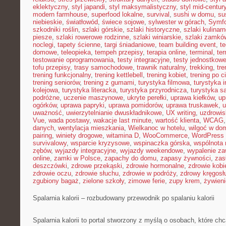
eklektyczny
,
styl japandi
,
styl maksymalistyczny
,
styl mid-centur
modern farmhouse
,
superfood lokalne
,
survival
,
sushi w domu
,
su
niebieskie
,
światłowód
,
świece sojowe
,
sylwester w górach
,
Symf
szkodniki roślin
,
szlaki górskie
,
szlaki historyczne
,
szlaki kulinar
piesze
,
szlaki rowerowe rodzinne
,
szlaki winiarskie
,
szlaki zamkó
noclegi
,
tapety ścienne
,
targi śniadaniowe
,
team building event
,
t
domowe
,
teleopieka
,
tempeh przepisy
,
terapia online
,
terminal
,
ter
testowanie oprogramowania
,
testy integracyjne
,
testy jednostkow
tofu przepisy
,
trasy samochodowe
,
trawnik naturalny
,
trekking
,
tre
trening funkcjonalny
,
trening kettlebell
,
trening kobiet
,
trening po c
trening seniorów
,
trening z gumami
,
turystyka filmowa
,
turystyka i
kolejowa
,
turystyka literacka
,
turystyka przyrodnicza
,
turystyka s
podróżne
,
uczenie maszynowe
,
ukryte perełki
,
uprawa kiełków
,
up
ogórków
,
uprawa papryki
,
uprawa pomidorów
,
uprawa truskawek
,
u
uważność
,
uwierzytelnianie dwuskładnikowe
,
UX writing
,
uzdrowis
Vue
,
wada postawy
,
wakacje last minute
,
wartość klienta
,
WCAG
danych
,
wentylacja mieszkania
,
Wielkanoc w hotelu
,
wilgoć w do
pairing
,
winiety drogowe
,
witamina D
,
WooCommerce
,
WordPress 
survivalowy
,
wsparcie kryzysowe
,
wspinaczka górska
,
wspólnota
zębów
,
wyjazdy integracyjne
,
wyjazdy weekendowe
,
wypalenie z
online
,
zamki w Polsce
,
zapachy do domu
,
zapasy żywności
,
zasł
deszczówki
,
zdrowe przekąski
,
zdrowie hormonalne
,
zdrowie kobi
zdrowie oczu
,
zdrowie słuchu
,
zdrowie w podróży
,
zdrowy kręgosł
zgubiony bagaż
,
zielone szkoły
,
zimowe ferie
,
zupy krem
,
żywieni
Spalarnia kalorii – rozbudowany przewodnik po spalaniu kalorii
Spalarnia kalorii to portal stworzony z myślą o osobach, które ch