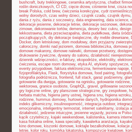
bushcraft
,
buty trekkingowe
,
ceramika artystyczna
,
chatbot firmo
roślin doniczkowych
,
CI CD
,
cięcie drzew
,
ciśnienie krwi
,
cisza n
break Polska
,
cold brew
,
ćwiczenia korekcyjne
,
cydr rzemieślnicz
wolny dorosłych
,
czas wolny dzieci
,
czujnik czadu
,
czujnik dymu
dania z ryżu
,
dania z soczewicy
,
data engineering
,
data science
,
dekoracje jesienne
,
dekoracje letnie
,
dekoracje sezonowe
,
dekora
zimowe
,
dekorowanie tortów
,
demencja
,
desery bez cukru
,
design
lekkostrawna
,
dieta przeciwzapalna
,
dieta pudełkowa
,
dieta śródz
początkujących
,
diy dekoracje świąteczne
,
diy meble drewniane
,
Docker
,
dom letniskowy
,
dom modułowy
,
dom przyjazny zwierzęt
całoroczny
,
domki nad jeziorem
,
domowa biblioteczka
,
domowa pi
domowe makarony
,
domowe nalewki
,
domowe przetwory
,
dostępn
drukowanie żywiczne
,
dywany do salonu
,
działalność nierejestro
dziennik wdzięczności
,
e-faktury
,
ekopodróże
,
elektrolity
,
elektron
ćwiczenia
,
escape room domowy
,
etyka AI
,
etykiety spożywcze
,
eventy przygodowe
,
faktura elektroniczna
,
fermentowane napoje
,
fizjoprofilaktyka
,
Flask
,
florystyka domowa
,
food pairing
,
fotografi
fotografia podróżnicza
,
frontend
,
full stack
,
garaż podziemny
,
gla
gotowanie dla dwojga
,
gotowanie na ognisku
,
gotowanie rodzinne
,
wektorowa
,
granice osobiste
,
GraphQL
,
gravel
,
grillowanie sezon
gry logiczne online
,
gry planszowe strategiczne
,
gry zespołowe
,
h
herbata matcha
,
higiena jamy ustnej
,
higiena snu
,
higiena wzroku
rodzinne
,
hummus domowy
,
hurtownie danych
,
hydroponika dom
indeks glikemiczny
,
insulinooporność
,
integracja outdoor
,
integrac
emocjonalna
,
inteligentny termostat
,
internet satelitarny
,
izolacja 
działalność
,
jedzenie intuicyjne
,
jesienne wyjazdy
,
jeziora w Pols
kącik czytelniczy
,
kajaki weekendowe
,
kalistenika
,
kamera intern
kasa fiskalna online
,
kawa specialty
,
kawalerka aranżacja
,
kayaki
kino domowe
,
kiszonki domowe
,
koktajle bezalkoholowe
,
kolacje
letnie
,
kolor roku
,
komórka lokatorska
,
kompozycje kwiatowe
,
kom