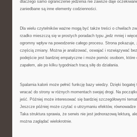
dlaczego samo ograniczenie jedzenia nie zawsze daje oczekiwane 
zaniedbane są inne elementy codzienności.
Dla wielu czytelników ważne mogą być także treści o chwilach zwą
rzadko mieszczą się w prostych poradach typu „jedz mniej i więce
ogromny wpływ na powodzenie całego procesu. Strona pokazuje, 
częścią zmiany. Można je analizować, oswajać i rozwiązywać bez
podejście jest bardziej empatyczne i może pomóc osobom, które
zapałem, ale po kilku tygodniach tracą siłę do działania.
Spalarnia kalorii może pełnić funkcję bazy wiedzy. Dzięki bogat
wracać do strony w różnych momentach swojej drogi. Na począt
jeść. Później może interesować się bardziej szczegółowymi tema
Jeszcze później może czytać o utrzymaniu efektów, równowadze i
Taka struktura sprawia, że serwis nie jest jednorazową lekturą, a
można zaglądać wielokrotnie.