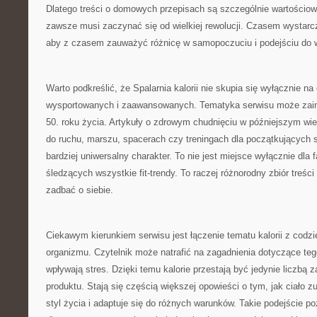
Dlatego treści o domowych przepisach są szczególnie wartościow
zawsze musi zaczynać się od wielkiej rewolucji. Czasem wystarcz
aby z czasem zauważyć różnicę w samopoczuciu i podejściu do w
Warto podkreślić, że Spalarnia kalorii nie skupia się wyłącznie n
wysportowanych i zaawansowanych. Tematyka serwisu może zain
50. roku życia. Artykuły o zdrowym chudnięciu w późniejszym wi
do ruchu, marszu, spacerach czy treningach dla początkujących s
bardziej uniwersalny charakter. To nie jest miejsce wyłącznie dla
śledzących wszystkie fit-trendy. To raczej różnorodny zbiór treści
zadbać o siebie.
Ciekawym kierunkiem serwisu jest łączenie tematu kalorii z cod
organizmu. Czytelnik może natrafić na zagadnienia dotyczące tego
wpływają stres. Dzięki temu kalorie przestają być jedynie liczbą
produktu. Stają się częścią większej opowieści o tym, jak ciało z
styl życia i adaptuje się do różnych warunków. Takie podejście po