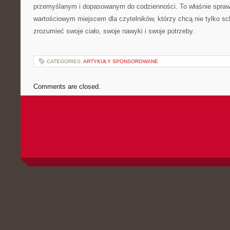
przemyślanym i dopasowanym do codzienności. To właśnie spraw
wartościowym miejscem dla czytelników, którzy chcą nie tylko sch
zrozumieć swoje ciało, swoje nawyki i swoje potrzeby.
CATEGORIES:
ARTYKUŁY SPONSOROWANE
Comments are closed.