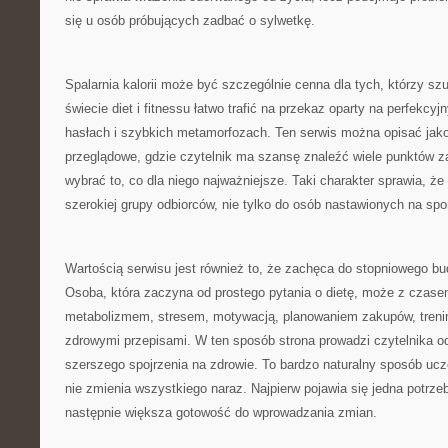
się u osób próbujących zadbać o sylwetkę.
Spalarnia kalorii może być szczególnie cenna dla tych, którzy s
świecie diet i fitnessu łatwo trafić na przekaz oparty na perfekcy
hasłach i szybkich metamorfozach. Ten serwis można opisać jako
przeglądowe, gdzie czytelnik ma szansę znaleźć wiele punktów z
wybrać to, co dla niego najważniejsze. Taki charakter sprawia, że
szerokiej grupy odbiorców, nie tylko do osób nastawionych na spo
Wartością serwisu jest również to, że zachęca do stopniowego b
Osoba, która zaczyna od prostego pytania o dietę, może z czas
metabolizmem, stresem, motywacją, planowaniem zakupów, treni
zdrowymi przepisami. W ten sposób strona prowadzi czytelnika o
szerszego spojrzenia na zdrowie. To bardzo naturalny sposób ucz
nie zmienia wszystkiego naraz. Najpierw pojawia się jedna potrzeb
następnie większa gotowość do wprowadzania zmian.