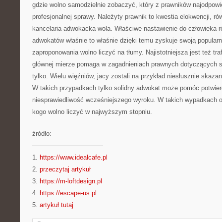
gdzie wolno samodzielnie zobaczyć, który z prawników najodpowie
profesjonalnej sprawy. Należyty prawnik to kwestia elokwencji, r
kancelaria adwokacka wola. Właściwe nastawienie do człowieka ró
adwokatów właśnie to właśnie dzięki temu zyskuje swoją popular
zaproponowania wolno liczyć na tłumy. Najistotniejsza jest też tr
głównej mierze pomaga w zagadnieniach prawnych dotyczących sp
tylko. Wielu więźniów, jacy zostali na przykład niesłusznie skaz
W takich przypadkach tylko solidny adwokat może pomóc potwierd
niesprawiedliwość wcześniejszego wyroku. W takich wypadkach od
kogo wolno liczyć w najwyższym stopniu.
źródło:
———————————
1.
https://www.idealcafe.pl
2.
przeczytaj artykuł
3.
https://m-loftdesign.pl
4.
https://escape-us.pl
5.
artykuł tutaj