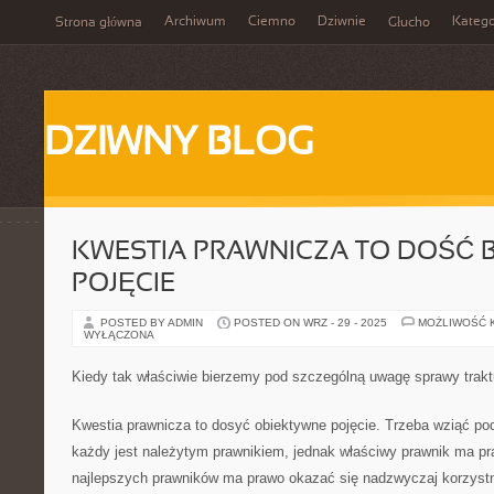
Archiwum
Ciemno
Dziwnie
Katego
Strona główna
Głucho
DZIWNY BLOG
KWESTIA PRAWNICZA TO DOŚĆ 
POJĘCIE
POSTED BY ADMIN
POSTED ON WRZ - 29 - 2025
MOŻLIWOŚĆ 
WYŁĄCZONA
Kiedy tak właściwie bierzemy pod szczególną uwagę sprawy trakt
Kwestia prawnicza to dosyć obiektywne pojęcie. Trzeba wziąć pod
każdy jest należytym prawnikiem, jednak właściwy prawnik ma p
najlepszych prawników ma prawo okazać się nadzwyczaj korzystny