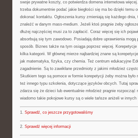
swoje prywatne koszty, co potwierdza domena internetowa więcej.
trzeba dokumentnie podać jakie biegłości się ma bo dzięki temu o
dokonać kontaktu. Ogłoszenia kursy zmieniają się każdego dnia, 
znaleźć w danym mass-medium. Jeżeli ktoś pragnie żeby ogłoszen
dłużej najczęściej musi za to zapłacić. Coraz więcej się ich poja
absorbują się tym zawodowo. Posiadają dobre uprawnienia mogą 
sposób. Biznes także na tym osiąga poprzez więcej. Korepetycje
kilka kategorii. W głównej mierze najbardziej znane są korepetycje
jak matematyka, fizyka, czy chemia. Też centrum edukacyjne Edu
zagadnienie. Są to zawikłane przedmioty z jakimi młodzież często
Skutkiem tego są pomoce w formie korepetycji żeby można było n
też innego typu szkolenia, dotyczące języków obcych. Tutaj spra
zdarza się że dzieci lub ewentualnie młodzież pragnie rozpocząć 
wiadomo takie pokojowe kursy są o wiele tańsze aniżeli w innych 
1.
Sprawdź, co jeszcze przygotowaliśmy
2.
Sprawdź więcej informacji