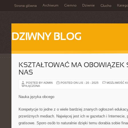
Archiwum
Ciemno
Dziwnie
Katego
Strona główna
Głucho
DZIWNY BLOG
KSZTAŁTOWAĆ MA OBOWIĄZEK S
NAS
POSTED BY ADMIN
POSTED ON LIS - 20 - 2025
MOŻLIWOŚĆ 
WYŁĄCZONA
Nauka języka obcego
Korepetycje to jedne z o wiele bardziej znanych ogłoszeń edukac
przeróżnych mediach. Najwięcej jest ich w gazetach i Internecie,
gratisowe. Sporo osób to naturalnie dzięki temu dorabia sobie fin