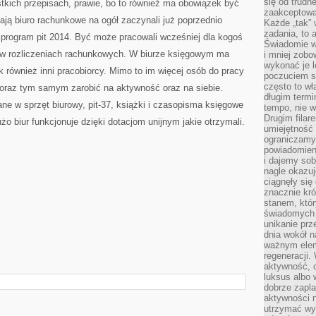
się od trudn
tkich przepisach, prawie, bo to również ma obowiązek być
zaakceptowan
ają biuro rachunkowe na ogół zaczynali już poprzednio
Każde „tak”
zadania, to 
 program pit 2014. Być może pracowali wcześniej dla kogoś
Świadomie wy
e w rozliczeniach rachunkowych. W biurze księgowym ma
i mniej zobo
wykonać je l
k również inni pracobiorcy. Mimo to im więcej osób do pracy
poczuciem s
często to wła
 oraz tym samym zarobić na aktywność oraz na siebie.
długim termi
e w sprzęt biurowy, pit-37, książki i czasopisma księgowe
tempo, nie w
Drugim filar
żo biur funkcjonuje dzięki dotacjom unijnym jakie otrzymali.
umiejętność 
ograniczamy
powiadomien
i dajemy sob
nagle okazuj
ciągnęły si
znacznie kró
stanem, któr
świadomych w
unikanie prz
dnia wokół 
ważnym eleme
regeneracji.
aktywność, 
luksus albo 
dobrze zapla
aktywności 
utrzymać wy