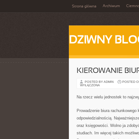
Archiwum
Ciemn
Strona główna
DZIWNY BLO
KIEROWANIE BI
POSTED BY ADMIN
POSTED ON 
WYŁĄCZONA
Na rzecz wielu jednostek to najzw
Prowadzenie biura rachunkowego k
odpowiedzialnością. Najważniejsz
oraz księgowości. Wolno ja zdobyć
studiach. Im więcej takich możliwo