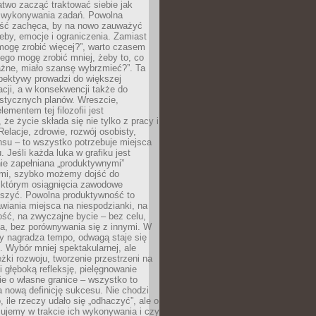
atwo zacząć traktować siebie jak
wykonywania zadań. Powolna
ść zachęca, by na nowo zauważyć
eby, emocje i ograniczenia. Zamiast
mogę zrobić więcej?”, warto czasem
ego mogę zrobić mniej, żeby to, co
żne, miało szansę wybrzmieć?”. Ta
pektywy prowadzi do większej
cji, a w konsekwencji także do
listycznych planów. Wreszcie,
ementem tej filozofii jest
że życie składa się nie tylko z pracy i
Relacje, zdrowie, rozwój osobisty,
su – to wszystko potrzebuje miejsca
. Jeśli każda luka w grafiku jest
ie zapełniana „produktywnymi”
mi, szybko możemy dojść do
którym osiągnięcia zawodowe
eszyć. Powolna produktywność to
wiania miejsca na niespodzianki, na
ść, na zwyczajne bycie – bez celu,
a, bez porównywania się z innymi. W
ry nagradza tempo, odwagą staje się
. Wybór mniej spektakularnej, ale
eżki rozwoju, tworzenie przestrzeni na
 głęboką refleksję, pielęgnowanie
anie o własne granice – wszystko to
a nową definicję sukcesu. Nie chodzi
o, ile rzeczy udało się „odhaczyć”, ale o
czujemy w trakcie ich wykonywania i czy