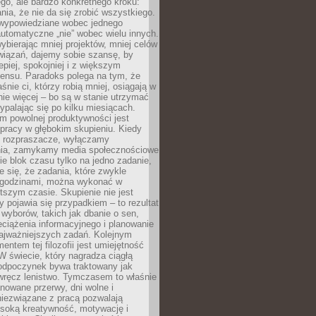
ego, ale bardzo konkretnego kroku:
ia, że nie da się zrobić wszystkiego.
 wypowiedziane wobec jednego
automatyczne „nie” wobec wielu innych.
bierając mniej projektów, mniej celów
wiązań, dajemy sobie szansę, by
epiej, spokojniej i z większym
ensu. Paradoks polega na tym, że
śnie ci, którzy robią mniej, osiągają w
nie więcej – bo są w stanie utrzymać
ypalając się po kilku miesiącach.
em powolnej produktywności jest
pracy w głębokim skupieniu. Kiedy
 rozpraszacze, wyłączamy
ia, zamykamy media społecznościowe
ie blok czasu tylko na jedno zadanie,
e się, że zadania, które zwykle
ę godzinami, można wykonać w
tszym czasie. Skupienie nie jest
y pojawia się przypadkiem – to rezultat
yborów, takich jak dbanie o sen,
eciążenia informacyjnego i planowanie
najważniejszych zadań. Kolejnym
ntem tej filozofii jest umiejętność
 W świecie, który nagradza ciągłą
odpoczynek bywa traktowany jak
wręcz lenistwo. Tymczasem to właśnie
nowane przerwy, dni wolne i
niezwiązane z pracą pozwalają
soką kreatywność, motywację i