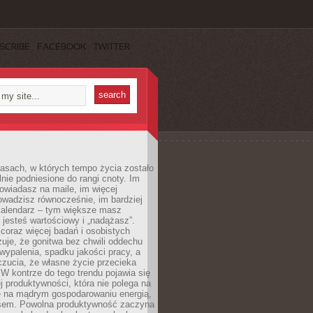
SCRIBE
FACEBOOK
TWITTER
asach, w których tempo życia zostało
alnie podniesione do rangi cnoty. Im
owiadasz na maile, im więcej
owadzisz równocześnie, im bardziej
kalendarz – tym większe masz
 jesteś wartościowy i „nadążasz”.
oraz więcej badań i osobistych
azuje, że gonitwa bez chwili oddechu
wypalenia, spadku jakości pracy, a
zucia, że własne życie przecieka
 W kontrze do tego trendu pojawia się
j produktywności, która nie polega na
le na mądrym gospodarowaniu energią,
sem. Powolna produktywność zaczyna