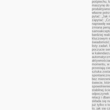
pośpiechu, ł
maszynę do 
produktywno
własne potrz
pytać: „Jak 
zapytać: „Cz
naprawdę wa
zmiana pers
samoakcepta
bardziej rea
kluczowym el
świadomość, 
listy zadań. 
poczucie sen
w kalendarzu
automatyczn
aktywnościa
momentu, w 
przestają ci
sztuka zosta
spontaniczno
bez mierzeni
świecie, któ
spowolnienie
stabilnej ści
odpoczynek i
relacji i db
składa się n
już tylko o t
to, jak się 