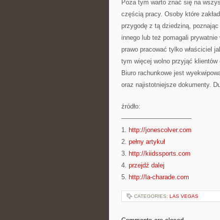
Poza tym warto znać się na wszys
częścią pracy. Osoby które zakład
przygodę z tą dziedziną, poznając
innego lub też pomagali prywatni
prawo pracować tylko właściciel ja
tym więcej wolno przyjąć klientów
Biuro rachunkowe jest wyekwipowan
oraz najistotniejsze dokumenty. Du
źródło:
———————————
1.
http://jonescolver.com
2.
pełny artykuł
3.
http://kiidssports.com
4.
przejdź dalej
5.
http://la-charade.com
CATEGORIES:
LAS VEGAS