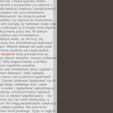
hiczne. Chwila spaceru, krótka
tkanie z przyjaciółmi czy wieczór z
afią bardziej zwiększyć produktywność
„zarwana” noc przy komputerze.
duktywność nie oznacza jednak
 ambicji czy dążenia do mistrzostwa.
 jest zachętą, by traktować swoje cele
e realizować je w tempie, które będzie
trzymania przez lata. W świecie
cjalistycznych kompetencji
dobrze widać, że nie liczy się
 zryw, lecz konsekwencja budowana
mi. Właśnie dlatego tak wiele osób
 formę dzielenia się swoją wiedzą
 ekspercki
który pozwala krok po
ać własny autorytet, zamiast próbować
” kilka etapów kariery w krótkim
otnym aspektem powolnej
ci jest umiejętność pracy zgodnie z
mem dobowym. Jedni najlepiej
o świcie, inni w późnych godzinach
. Zamiast próbować dopasować się do
go ideału „idealnego dnia”, warto
 w siebie i zaplanować najtrudniejsze
godziny, w których mamy najwięcej
yczy to również tygodnia pracy – nie
 musi być tak samo intensywny, a
sze” dni mogą paradoksalnie zwiększyć
 całego tygodnia. Nie można też
iaru emocjonalnego. Żyjąc w ciągłym