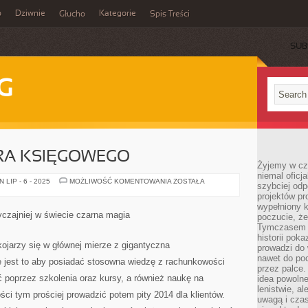
o
Dziwnie
Kategorie
Głucho
Spis Treści
SUB
G
URA KSIĘGOWEGO
Żyjemy w cz
niemal oficj
KIEROWANIE
LIP - 6 - 2025
MOŻLIWOŚĆ KOMENTOWANIA
ZOSTAŁA
szybciej odp
BIURA
projektów pr
KSIĘGOWEGO
wypełniony 
yczajniej w świecie czarna magia
poczucie, że
Tymczasem c
historii pok
ojarzy się w głównej mierze z gigantyczna
prowadzi do 
nawet do poc
e jest to aby posiadać stosowna wiedzę z rachunkowości
przez palce.
 poprzez szkolenia oraz kursy, a również naukę na
idea powolne
lenistwie, a
ści tym prościej prowadzić potem pity 2014 dla klientów.
uwagą i cza