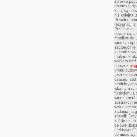
zdrowie psyc
drzemka, spo
książką potr
niż kolejna 
Powolna pro
rezygnacji z
Przeciwnie –
poważnie, al
możliwe do u
wiedzy i spe
szczególnie 
jednorazowy
małymi kroka
wybiera dziś
poprzez
blog
kroku budow
„przeskoczyć
czasie. Ist
produktywnoś
własnym ryt
funkcjonują 
wieczornych
abstrakcyjne
wsłuchać się
zadania na 
energii. Dot
każdy dzień
celowe „lżej
efektywność
pominąć wym