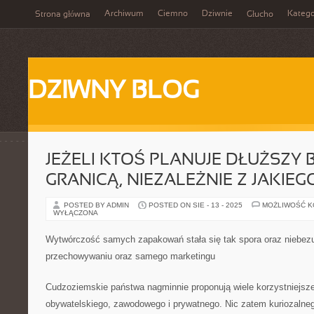
Archiwum
Ciemno
Dziwnie
Katego
Strona główna
Głucho
DZIWNY BLOG
JEŻELI KTOŚ PLANUJE DŁUŻSZY
GRANICĄ, NIEZALEŻNIE Z JAKI
POSTED BY ADMIN
POSTED ON SIE - 13 - 2025
MOŻLIWOŚĆ 
WYŁĄCZONA
Wytwórczość samych zapakowań stała się tak spora oraz niebez
przechowywaniu oraz samego marketingu
Cudzoziemskie państwa nagminnie proponują wiele korzystniejsze
obywatelskiego, zawodowego i prywatnego. Nic zatem kuriozalne