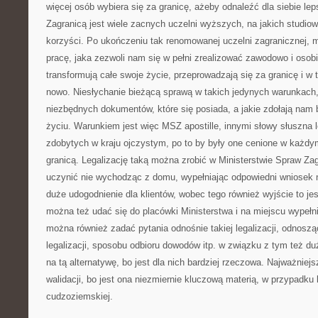
więcej osób wybiera się za granicę, ażeby odnaleźć dla siebie le
Zagranicą jest wiele zacnych uczelni wyższych, na jakich studio
korzyści. Po ukończeniu tak renomowanej uczelni zagranicznej
pracę, jaka zezwoli nam się w pełni zrealizować zawodowo i osobi
transformują całe swoje życie, przeprowadzają się za granicę i w
nowo. Niesłychanie bieżącą sprawą w takich jedynych warunkach, 
niezbędnych dokumentów, które się posiada, a jakie zdołają nam
życiu. Warunkiem jest więc MSZ apostille, innymi słowy słuszna
zdobytych w kraju ojczystym, po to by były one cenione w każd
granicą. Legalizację taką można zrobić w Ministerstwie Spraw Za
uczynić nie wychodząc z domu, wypełniając odpowiedni wniosek n
duże udogodnienie dla klientów, wobec tego również wyjście to je
można też udać się do placówki Ministerstwa i na miejscu wypełn
można również zadać pytania odnośnie takiej legalizacji, odnosząc
legalizacji, sposobu odbioru dowodów itp. w związku z tym też du
na tą alternatywę, bo jest dla nich bardziej rzeczowa. Najważniej
walidacji, bo jest ona niezmiernie kluczową materią, w przypadku
cudzoziemskiej.