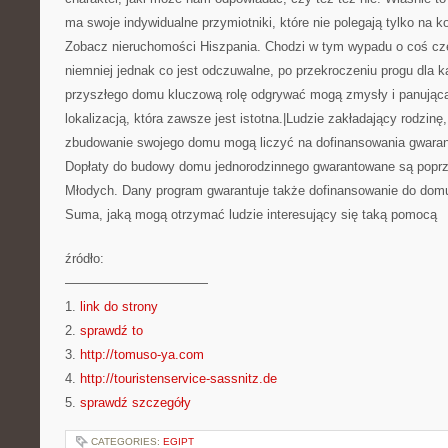
ma swoje indywidualne przymiotniki, które nie polegają tylko na k
Zobacz nieruchomości Hiszpania. Chodzi w tym wypadu o coś cze
niemniej jednak co jest odczuwalne, po przekroczeniu progu dla
przyszłego domu kluczową rolę odgrywać mogą zmysły i panująca
lokalizacją, która zawsze jest istotna.|Ludzie zakładający rodzinę
zbudowanie swojego domu mogą liczyć na dofinansowania gwara
Dopłaty do budowy domu jednorodzinnego gwarantowane są poprz
Młodych. Dany program gwarantuje także dofinansowanie do do
Suma, jaką mogą otrzymać ludzie interesujący się taką pomocą
źródło:
———————————
1.
link do strony
2.
sprawdź to
3.
http://tomuso-ya.com
4.
http://touristenservice-sassnitz.de
5.
sprawdź szczegóły
CATEGORIES:
EGIPT