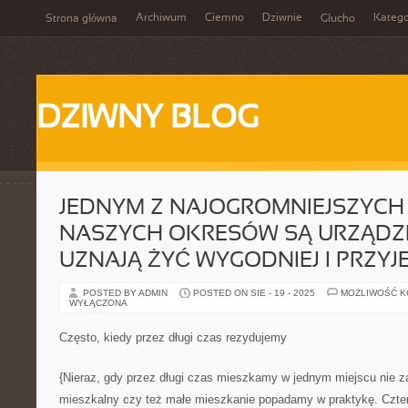
Archiwum
Ciemno
Dziwnie
Katego
Strona główna
Głucho
DZIWNY BLOG
JEDNYM Z NAJOGROMNIEJSZYC
NASZYCH OKRESÓW SĄ URZĄDZEN
UZNAJĄ ŻYĆ WYGODNIEJ I PRZYJ
POSTED BY ADMIN
POSTED ON SIE - 19 - 2025
MOŻLIWOŚĆ 
WYŁĄCZONA
Często, kiedy przez długi czas rezydujemy
{Nieraz, gdy przez długi czas mieszkamy w jednym miejscu nie zal
mieszkalny czy też małe mieszkanie popadamy w praktykę. Cztery