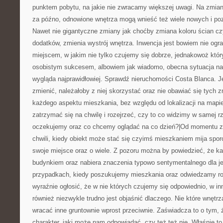
punktem pobytu, na jakie nie zwracamy większej uwagi. Na zmiany
za późno, odnowione wnętrza mogą wnieść też wiele nowych i po
Nawet nie gigantyczne zmiany jak choćby zmiana koloru ścian cz
dodatków, zmienia wystrój wnętrza. Inwencja jest bowiem nie og
miejscem, w jakim nie tylko czujemy się dobrze, jednakowoż któr
osobistym sukcesem, albowiem jak wiadomo, obecna sytuacja na
wygląda najprawidłowiej. Sprawdź nieruchomości Costa Blanca. 
zmienić, należałoby z niej skorzystać oraz nie obawiać się tych 
każdego aspektu mieszkania, bez względu od lokalizacji na map
zatrzymać się na chwilę i rozejrzeć, czy to co widzimy w samej r
oczekujemy oraz co chcemy oglądać na co dzień?|Od momentu z
chwili, kiedy obiekt może stać się czyimś mieszkaniem mija spo
swoje miejsce oraz o wiele. Z pozoru można by powiedzieć, że ka
budynkiem oraz nabiera znaczenia typowo sentymentalnego dla j
przypadkach, kiedy poszukujemy mieszkania oraz odwiedzamy r
wyraźnie ogłosić, że w nie których czujemy się odpowiednio, w in
również niezwykle trudno jest objaśnić dlaczego. Nie które wnętr
wracać inne gruntownie wprost przeciwnie. Zaświadcza to o tym,
charakter, jaki może nam odpowiadać, czy też też nie. Właśnie t