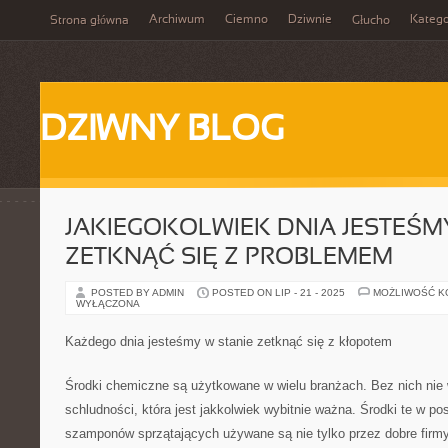
Archiwum
Ciemno
Dziwnie
Katego
Strona główna
Głucho
DZIWNY BLOG
JAKIEGOKOLWIEK DNIA JESTEŚM
ZETKNĄĆ SIĘ Z PROBLEMEM
POSTED BY ADMIN
POSTED ON LIP - 21 - 2025
MOŻLIWOŚĆ 
WYŁĄCZONA
Każdego dnia jesteśmy w stanie zetknąć się z kłopotem
Środki chemiczne są użytkowane w wielu branżach. Bez nich nie
schludności, która jest jakkolwiek wybitnie ważna. Środki te w pos
szamponów sprzątających używane są nie tylko przez dobre firm