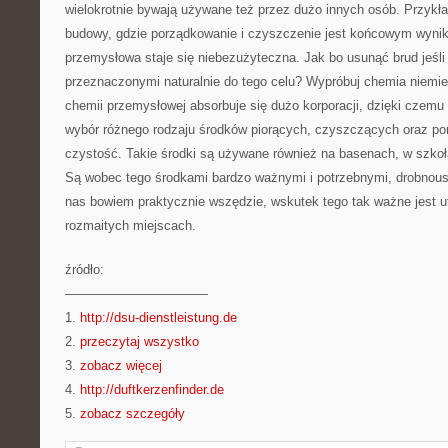
wielokrotnie bywają używane też przez dużo innych osób. Przyk
budowy, gdzie porządkowanie i czyszczenie jest końcowym wyn
przemysłowa staje się niebezużyteczna. Jak bo usunąć brud jeśl
przeznaczonymi naturalnie do tego celu? Wypróbuj chemia niemie
chemii przemysłowej absorbuje się dużo korporacji, dzięki czem
wybór różnego rodzaju środków piorących, czyszczących oraz 
czystość. Takie środki są używane również na basenach, w szkoł
Są wobec tego środkami bardzo ważnymi i potrzebnymi, drobnoust
nas bowiem praktycznie wszędzie, wskutek tego tak ważne jest 
rozmaitych miejscach.
źródło:
———————————
1.
http://dsu-dienstleistung.de
2.
przeczytaj wszystko
3.
zobacz więcej
4.
http://duftkerzenfinder.de
5.
zobacz szczegóły