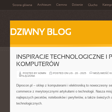
Archiwum
Ciemno
Dziwnie
Katego
Strona główna
Głucho
DZIWNY BLOG
INSPIRACJE TECHNOLOGICZNE I
KOMPUTERÓW
POSTED BY ADMIN
POSTED ON LIS - 20 - 2025
MOŻLIWOŚĆ 
WYŁĄCZONA
Diprocon.pl – sklep z komputerami i elektroniką to nowoczesny se
commerce z merytorycznymi artykułami o technologii. Nasza misj
najlepszych pecetów, notebooków i peryferiów, a także świeżych 
technologicznych.