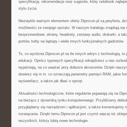
specyfikację, rekomendacje oraz sugestie, który notebook najlepi
stylu życia.
Niezwykle ważnym elementem oferty Diprocon.pl są peryferia, dz
możliwości ze swojego sprzętu. W naszym katalogu znajdują się 
bezprzewodowe, ekrany, headsety, zestawy audio, drukarki, a takż
portów, torby na laptopy i wiele innych funkcjonalnych gadżetów.
To, co wyróżnia Diprocon.pl na tle innych witryn z technologią, to
edukacji. Oprócz typowych specyfikacji odnajdziesz u nas rozbud
wyjaśniają, na co uważać przy doborze akcesoriów. Dzięki nasz
dowiesz się m.in. co oznaczają parametry pamięci RAM, jakie fu
wyświetlacz, a także jak dbać o sprzęt.
Aktualności technologiczne, które regularnie pojawiają się na Dip
na bieżąco z dynamiką rynku komputerowego. Przybliżamy debiuty
przyglądamy się narzędziom i aplikacjom, a także komentujemy n
rozwiązania. Dzięki temu Diprocon.pl jest czymś więcej niż sklep
wszystkich, którzy lubią nowe technologie.