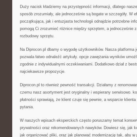
Duży nacisk kładziemy na przystępność informacji, dlatego nasz
sposób zrozumiały, ale jednocześnie są bogate w szczegóły. W e
początkująca, jak i entuzjasta technologii odnajdzie potrzebne inf
pomogą Ci zrozumieć różnice między sprzętem, a jednocześnie z
rozbudowy sprzętu.
Na Diprocon.pl dbamy o wygodę użytkowników. Nasza platforma j
pozwala łatwo odnaleźć artykuły. opcje zawężania wyników umożl
zgodnie z indywidualnymi oczekiwaniami. Dodatkowo dział z bes
najciekawsze propozycje.
Diprocon.pl to również pewność transakcji. Działamy z renomowa
czemu nasz asortyment jest oryginalny i wspierany serwisowo. ko
płatności sprawiają, że klient czuje się pewnie, a wsparcie klien
pytania.
W naszych wpisach eksperckich często poruszamy temat konserw
prywatności oraz rekomendowanych nawyków. Dowiesz się, jak k
jak organizować pliki, oraz jak planować modernizację tak, aby w 