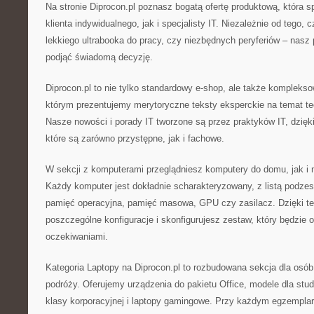
Na stronie Diprocon.pl poznasz bogatą ofertę produktową, która s
klienta indywidualnego, jak i specjalisty IT. Niezależnie od tego,
lekkiego ultrabooka do pracy, czy niezbędnych peryferiów – nasz 
podjąć świadomą decyzję.
Diprocon.pl to nie tylko standardowy e-shop, ale także kompleks
którym prezentujemy merytoryczne teksty eksperckie na temat te
Nasze nowości i porady IT tworzone są przez praktyków IT, dzięk
które są zarówno przystępne, jak i fachowe.
W sekcji z komputerami przeglądniesz komputery do domu, jak i
Każdy komputer jest dokładnie scharakteryzowany, z listą podzes
pamięć operacyjna, pamięć masowa, GPU czy zasilacz. Dzięki t
poszczególne konfiguracje i skonfigurujesz zestaw, który będzie 
oczekiwaniami.
Kategoria Laptopy na Diprocon.pl to rozbudowana sekcja dla osób,
podróży. Oferujemy urządzenia do pakietu Office, modele dla stu
klasy korporacyjnej i laptopy gamingowe. Przy każdym egzempla