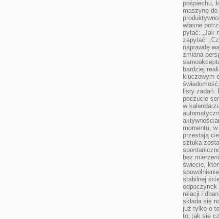
pośpiechu, ł
maszynę do 
produktywno
własne potrz
pytać: „Jak 
zapytać: „Cz
naprawdę wa
zmiana pers
samoakcepta
bardziej rea
kluczowym el
świadomość, 
listy zadań. 
poczucie sen
w kalendarzu
automatyczn
aktywnościa
momentu, w 
przestają ci
sztuka zosta
spontaniczno
bez mierzeni
świecie, któ
spowolnienie
stabilnej ści
odpoczynek i
relacji i db
składa się n
już tylko o t
to, jak się 