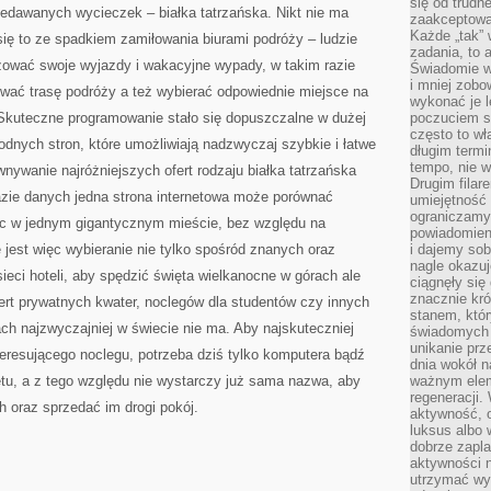
się od trudn
rzedawanych wycieczek – białka tatrzańska. Nikt nie ma
zaakceptowan
Każde „tak”
się to ze spadkiem zamiłowania biurami podróży – ludzie
zadania, to 
zować swoje wyjazdy i wakacyjne wypady, w takim razie
Świadomie wy
i mniej zobo
wać trasę podróży a też wybierać odpowiednie miejsce na
wykonać je l
y. Skuteczne programowanie stało się dopuszczalne w dużej
poczuciem s
często to wła
dnych stron, które umożliwiają nadzwyczaj szybkie i łatwe
długim termi
tempo, nie w
nywanie najróżniejszych ofert rodzaju białka tatrzańska
Drugim filar
 bazie danych jedna strona internetowa może porównać
umiejętność 
ograniczamy
sc w jednym gigantycznym mieście, bez względu na
powiadomien
jest więc wybieranie nie tylko spośród znanych oraz
i dajemy sob
nagle okazuj
eci hoteli, aby spędzić święta wielkanocne w górach ale
ciągnęły si
znacznie kró
ert prywatnych kwater, noclegów dla studentów czy innych
stanem, któr
ach najzwyczajniej w świecie nie ma. Aby najskuteczniej
świadomych w
unikanie prz
teresującego noclegu, potrzeba dziś tylko komputera bądź
dnia wokół 
etu, a z tego względu nie wystarczy już sama nazwa, aby
ważnym eleme
regeneracji.
h oraz sprzedać im drogi pokój.
aktywność, 
luksus albo 
dobrze zapla
aktywności 
utrzymać wy