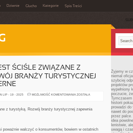
o
Dziwnie
Kategorie
Głucho
Spis Treści
SUB
G
ST ŚCIŚLE ZWIĄZANE Z
Żyjemy w cz
WÓJ BRANŻY TURYSTYCZNEJ
niemal oficj
szybciej odp
ERNE
projektów pr
wypełniony 
poczucie, że
HOTELARSTWO
LIP - 19 - 2025
MOŻLIWOŚĆ KOMENTOWANIA
ZOSTAŁA
JEST
Tymczasem c
ŚCIŚLE
historii pok
ZWIĄZANE
prowadzi do 
Z
ane z turystyką. Rozwój branży turystycznej zapewnia
TURYSTYKĄ.
nawet do poc
ROZWÓJ
przez palce.
BRANŻY
idea powolne
TURYSTYCZNEJ
ZAPEWNIA
lenistwie, a
OBSZERNE
si poważnie walczyć o konsumentów, bowiem w ostatnich
uwagą i cza