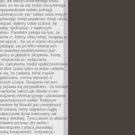
ego, ale bardzo konkretnego kroku:
ia, że nie da się zrobić wszystkiego.
 wypowiedziane wobec jednego
automatyczne „nie” wobec wielu innych.
bierając mniej projektów, mniej celów
wiązań, dajemy sobie szansę, by
epiej, spokojniej i z większym
ensu. Paradoks polega na tym, że
śnie ci, którzy robią mniej, osiągają w
nie więcej – bo są w stanie utrzymać
ypalając się po kilku miesiącach.
em powolnej produktywności jest
pracy w głębokim skupieniu. Kiedy
 rozpraszacze, wyłączamy
ia, zamykamy media społecznościowe
ie blok czasu tylko na jedno zadanie,
e się, że zadania, które zwykle
ę godzinami, można wykonać w
tszym czasie. Skupienie nie jest
y pojawia się przypadkiem – to rezultat
yborów, takich jak dbanie o sen,
eciążenia informacyjnego i planowanie
najważniejszych zadań. Kolejnym
ntem tej filozofii jest umiejętność
 W świecie, który nagradza ciągłą
odpoczynek bywa traktowany jak
wręcz lenistwo. Tymczasem to właśnie
nowane przerwy, dni wolne i
niezwiązane z pracą pozwalają
soką kreatywność, motywację i