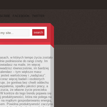
SCRIBE
FACEBOOK
TWITTER
asach, w których tempo życia zostało
alnie podniesione do rangi cnoty. Im
owiadasz na maile, im więcej
owadzisz równocześnie, im bardziej
kalendarz – tym większe masz
 jesteś wartościowy i „nadążasz”.
oraz więcej badań i osobistych
azuje, że gonitwa bez chwili oddechu
wypalenia, spadku jakości pracy, a
zucia, że własne życie przecieka
 W kontrze do tego trendu pojawia się
j produktywności, która nie polega na
le na mądrym gospodarowaniu energią,
sem. Powolna produktywność zaczyna