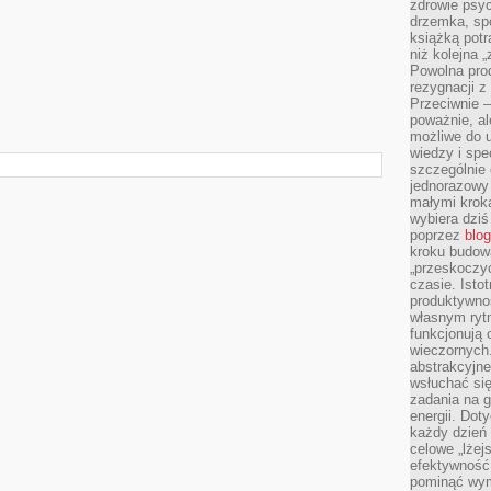
zdrowie psyc
drzemka, spo
książką potr
m
niż kolejna 
Powolna pro
rezygnacji z
Przeciwnie –
poważnie, al
możliwe do u
wiedzy i spe
szczególnie 
jednorazowy
małymi kroka
wybiera dziś
poprzez
blog
kroku budow
„przeskoczyć
czasie. Ist
produktywnoś
własnym ryt
funkcjonują 
wieczornych
abstrakcyjne
wsłuchać się
zadania na 
energii. Dot
każdy dzień
celowe „lżej
efektywność
pominąć wym