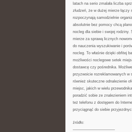
latach na serio zmalała liczba sp
złudzeń, że w dużej mierze łączy 
rozpoczynają samodzielnie organi
absolutnie bez pomocy chcą plano
nocleg dla siebie i swojej rodzin
mierze za sprawą licznych nowomo
do nauczenia wyszukiwanie i porów
nocleg. To właśnie dzięki obfitej
możliwości noclegowe setek miej
dostawcę czy pośrednika. Możliwe 
przyzwoicie rozreklamowanych w si
również skuteczne odnalezienie of
miejsc, jakich w wielu przewodnik
poradzić sobie ze znalezieniem in
też telefonu z dostępem do Intern
przyciągnąć do siebie przyjezdnyc
źródło:
———————————