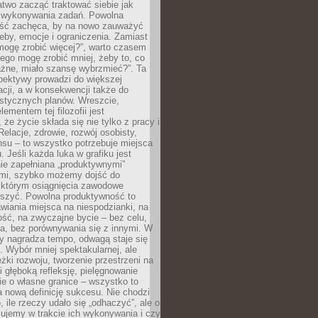
atwo zacząć traktować siebie jak
wykonywania zadań. Powolna
ść zachęca, by na nowo zauważyć
eby, emocje i ograniczenia. Zamiast
mogę zrobić więcej?”, warto czasem
ego mogę zrobić mniej, żeby to, co
żne, miało szansę wybrzmieć?”. Ta
pektywy prowadzi do większej
cji, a w konsekwencji także do
listycznych planów. Wreszcie,
ementem tej filozofii jest
że życie składa się nie tylko z pracy i
Relacje, zdrowie, rozwój osobisty,
su – to wszystko potrzebuje miejsca
. Jeśli każda luka w grafiku jest
ie zapełniana „produktywnymi”
mi, szybko możemy dojść do
którym osiągnięcia zawodowe
eszyć. Powolna produktywność to
wiania miejsca na niespodzianki, na
ść, na zwyczajne bycie – bez celu,
a, bez porównywania się z innymi. W
ry nagradza tempo, odwagą staje się
. Wybór mniej spektakularnej, ale
eżki rozwoju, tworzenie przestrzeni na
 głęboką refleksję, pielęgnowanie
anie o własne granice – wszystko to
a nową definicję sukcesu. Nie chodzi
o, ile rzeczy udało się „odhaczyć”, ale o
czujemy w trakcie ich wykonywania i czy