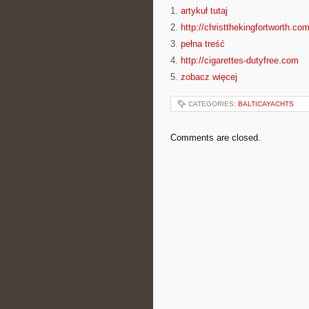
1.
artykuł tutaj
2.
http://christthekingfortworth.co
3.
pełna treść
4.
http://cigarettes-dutyfree.com
5.
zobacz więcej
CATEGORIES:
BALTICAYACHTS
Comments are closed.