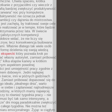
hiczne. Chwila spaceru, krótka
tkanie z przyjaciółmi czy wieczór z
afią bardziej zwiększyć produktywność
„zarwana” noc przy komputerze.
duktywność nie oznacza jednak
 ambicji czy dążenia do mistrzostwa.
 jest zachętą, by traktować swoje cele
e realizować je w tempie, które będzie
trzymania przez lata. W świecie
cjalistycznych kompetencji
dobrze widać, że nie liczy się
 zryw, lecz konsekwencja budowana
mi. Właśnie dlatego tak wiele osób
 formę dzielenia się swoją wiedzą
 ekspercki
który pozwala krok po
ać własny autorytet, zamiast próbować
” kilka etapów kariery w krótkim
otnym aspektem powolnej
ci jest umiejętność pracy zgodnie z
mem dobowym. Jedni najlepiej
o świcie, inni w późnych godzinach
. Zamiast próbować dopasować się do
go ideału „idealnego dnia”, warto
 w siebie i zaplanować najtrudniejsze
godziny, w których mamy najwięcej
yczy to również tygodnia pracy – nie
 musi być tak samo intensywny, a
sze” dni mogą paradoksalnie zwiększyć
 całego tygodnia. Nie można też
iaru emocjonalnego. Żyjąc w ciągłym