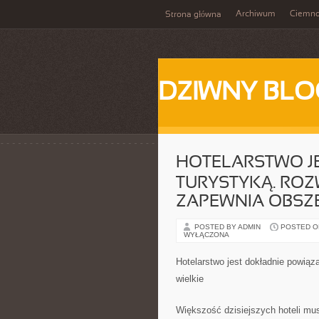
Archiwum
Ciemn
Strona główna
DZIWNY BLO
HOTELARSTWO JE
TURYSTYKĄ. ROZ
ZAPEWNIA OBSZ
POSTED BY ADMIN
POSTED ON 
WYŁĄCZONA
Hotelarstwo jest dokładnie powiąz
wielkie
Większość dzisiejszych hoteli mu