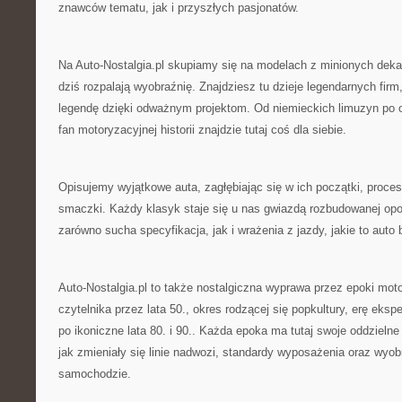
znawców tematu, jak i przyszłych pasjonatów.
Na Auto-Nostalgia.pl skupiamy się na modelach z minionych dekad,
dziś rozpalają wyobraźnię. Znajdziesz tu dzieje legendarnych fir
legendę dzięki odważnym projektom. Od niemieckich limuzyn po 
fan motoryzacyjnej historii znajdzie tutaj coś dla siebie.
Opisujemy wyjątkowe auta, zagłębiając się w ich początki, proces
smaczki. Każdy klasyk staje się u nas gwiazdą rozbudowanej opo
zarówno sucha specyfikacja, jak i wrażenia z jazdy, jakie to auto 
Auto-Nostalgia.pl to także nostalgiczna wyprawa przez epoki mot
czytelnika przez lata 50., okres rodzącej się popkultury, erę eks
po ikoniczne lata 80. i 90.. Każda epoka ma tutaj swoje oddzielne
jak zmieniały się linie nadwozi, standardy wyposażenia oraz wyo
samochodzie.