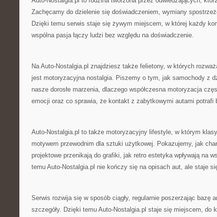
Auto-Nostalgia.pl to rodzina tworzona przez odwiedzających, którz
Zachęcamy do dzielenie się doświadczeniem, wymiany spostrzeże
Dzięki temu serwis staje się żywym miejscem, w której każdy ko
wspólna pasja łączy ludzi bez względu na doświadczenie.
Na Auto-Nostalgia.pl znajdziesz także felietony, w których rozw
jest motoryzacyjna nostalgia. Piszemy o tym, jak samochody z d
nasze dorosłe marzenia, dlaczego współczesna motoryzacja częst
emocji oraz co sprawia, że kontakt z zabytkowymi autami potrafi 
Auto-Nostalgia.pl to także motoryzacyjny lifestyle, w którym klas
motywem przewodnim dla sztuki użytkowej. Pokazujemy, jak char
projektowe przenikają do grafiki, jak retro estetyka wpływają na 
temu Auto-Nostalgia.pl nie kończy się na opisach aut, ale staje si
Serwis rozwija się w sposób ciągły, regularnie poszerzając bazę 
szczegóły. Dzięki temu Auto-Nostalgia.pl staje się miejscem, do 