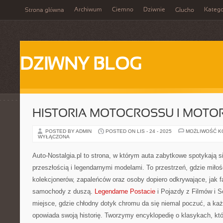
Archiwum
Ciemno
Dziwnie
Katego
Strona główna
Głucho
DZIWNY BLOG
HISTORIA MOTOCROSSU I MOT
POSTED BY ADMIN
POSTED ON LIS - 24 - 2025
MOŻLIWOŚĆ 
WYŁĄCZONA
Auto-Nostalgia.pl to strona, w którym auta zabytkowe spotykają 
przeszłością i legendarnymi modelami. To przestrzeń, gdzie miło
kolekcjonerów, zapaleńców oraz osoby dopiero odkrywające, jak
samochody z duszą.
Legendarne Postacie
i Pojazdy z Filmów i Se
miejsce, gdzie chłodny dotyk chromu da się niemal poczuć, a ka
opowiada swoją historię. Tworzymy encyklopedię o klasykach, k