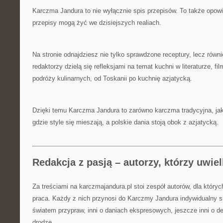
Karczma Jandura to nie wyłącznie spis przepisów. To także opowi
przepisy mogą żyć we dzisiejszych realiach.
Na stronie odnajdziesz nie tylko sprawdzone receptury, lecz równi
redaktorzy dzielą się refleksjami na temat kuchni w literaturze, fil
podróży kulinarnych, od Toskanii po kuchnię azjatycką.
Dzięki temu Karczma Jandura to zarówno karczma tradycyjna, jak
gdzie style się mieszają, a polskie dania stoją obok z azjatycką.
Redakcja z pasją – autorzy, którzy uwi
Za treściami na karczmajandura.pl stoi zespół autorów, dla któryc
praca. Każdy z nich przynosi do Karczmy Jandura indywidualny s
światem przypraw, inni o daniach ekspresowych, jeszcze inni o 
drodze.