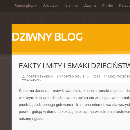
Archiwum
Ciemno
Dziwnie
Katego
Strona główna
Głucho
DZIWNY BLOG
FAKTY I MITY I SMAKI DZIECIŃST
POSTED BY ADMIN
POSTED ON LIS - 14 - 2025
MOŻLIWOŚĆ 
WYŁĄCZONA
Karczma Jandura – prawdziwa polska kuchnia, smaki regionu i do
w którym kulinarne dziedzictwo przeplata się ze bogactwem smakó
prostotą codziennego gotowania. To strona internetowa dla wszys
posiłki, gotują w domu i szukają inspiracji na wielokrotnie testowa
rodzinę i gości.