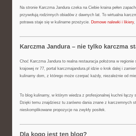
Na stronie Karczma Jandura czeka na Ciebie kraina pełen zapachów
przywołują rodzinnych obiadów z dawnych lat. To wirtualna karczm
potrawa staje się w kulinarne przeżycie.
Domowe nalewki i likiery
,
Karczma Jandura – nie tylko karczma s
Choć Karczma Jandura to realna restauracja położona w regionie
krajowej nr 77, portal karczmajandura.pl idzie o krok dalej i zam
kulinarny dom, z którego może czerpać każdy, niezależnie od mi
To blog kulinarny, w którym wiedza z profesjonalnej kuchni łączy
Dzięki temu znajdziesz tu zarówno dania znane z karczemnych sto
nieskomplikowane propozycje na zwykły posiłek.
Dla kogo jest ten blog?