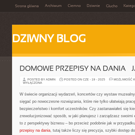
Archiwum
Ciemno
Dziwnie
Katego
Strona główna
Głucho
DZIWNY BLOG
DOMOWE PRZEPISY NA DANIA – 
POSTED BY ADMIN
POSTED ON CZE - 19 - 2025
MOŻLIWOŚĆ 
WYŁĄCZONA
W świecie organizacji wydarzeń, koncertów czy wystaw muzealn
sięgać po nowoczesne rozwiązania, które nie tylko ułatwiają pracę
bezpieczeństwo i komfort uczestników. Czy zastanawiałeś się kie
zrewolucjonizować sposób, w jaki planujesz i zarządzasz swoimi
to z perspektywy biznesu – bo przecież podobnie jak w przypadk
przepisy na dania
, tutaj także liczy się precyzja, szybki dostęp do