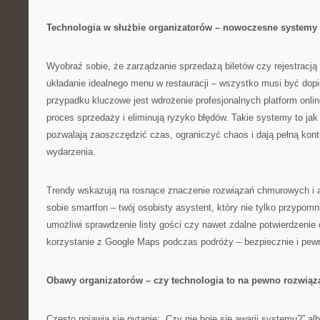
Technologia w służbie organizatorów – nowoczesne systemy 
Wyobraź sobie, że zarządzanie sprzedażą biletów czy rejestracj
układanie idealnego menu w restauracji – wszystko musi być dopi
przypadku kluczowe jest wdrożenie profesjonalnych platform onlin
proces sprzedaży i eliminują ryzyko błędów. Takie systemy to jak
pozwalają zaoszczędzić czas, ograniczyć chaos i dają pełną kont
wydarzenia.
Trendy wskazują na rosnące znaczenie rozwiązań chmurowych i a
sobie smartfon – twój osobisty asystent, który nie tylko przypomn
umożliwi sprawdzenie listy gości czy nawet zdalne potwierdzenie 
korzystanie z Google Maps podczas podróży – bezpiecznie i pewni
Obawy organizatorów – czy technologia to na pewno rozwiąz
Często pojawia się pytanie: „Czy nie boję się awarii systemu?” alb