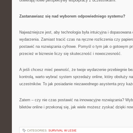
otwierają nowe perspektywy współpracy z uczestnikami.
Zastanawiasz się nad wyborem odpowiedniego systemu?
Najważniejsze jest, aby technologia była intuicyjna i dopasowana 
wydarzenia. Zamiast tracić czas na ręczne rozliczenia czy papierow
postawić na rozwiązania cyfrowe. Pomyśl o tym jak o gotowym pr
przecież w biznesie liczy się skuteczność i nowoczesność.
A jeśli chcesz mieć pewność, że twoje wydarzenie przebiegnie be
kontrolą, warto wybrać system sprzedaży online, który obsłuży n
uczestników. To jak posiadanie niezawodnego asystenta przy każ
Zatem – czy nie czas postawić na innowacyjne rozwiązania? Wy
biletów online i przekonaj się, jak wiele możesz zyskać dzięki no
CATEGORIES:
SURVIVAL W LESIE