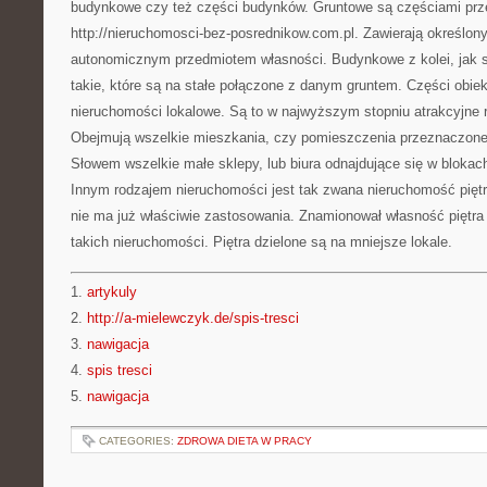
budynkowe czy też części budynków. Gruntowe są częściami prze
http://nieruchomosci-bez-posrednikow.com.pl. Zawierają określony
autonomicznym przedmiotem własności. Budynkowe z kolei, jak 
takie, które są na stałe połączone z danym gruntem. Części obiek
nieruchomości lokalowe. Są to w najwyższym stopniu atrakcyjne 
Obejmują wszelkie mieszkania, czy pomieszczenia przeznaczone 
Słowem wszelkie małe sklepy, lub biura odnajdujące się w blokac
Innym rodzajem nieruchomości jest tak zwana nieruchomość piętra
nie ma już właściwie zastosowania. Znamionował własność piętra 
takich nieruchomości. Piętra dzielone są na mniejsze lokale.
1.
artykuly
2.
http://a-mielewczyk.de/spis-tresci
3.
nawigacja
4.
spis tresci
5.
nawigacja
CATEGORIES:
ZDROWA DIETA W PRACY