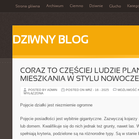
Archiwum
Ciemno
Dziwnie
Katego
Strona główna
Głucho
DZIWNY BLOG
CORAZ TO CZĘŚCIEJ LUDZIE PL
MIESZKANIA W STYLU NOWOCZ
POSTED BY ADMIN
POSTED ON WRZ - 16 - 2025
MOŻLIWOŚĆ 
WYŁĄCZONA
Pojęcie działki jest niezmiernie ogromne
Pojęcie posiadłości jest wybitnie gigantyczne. Zazwyczaj kojarzy
lub domem. Kwalifikuje się do nich jednak też grunty, nawet las. 
spełniają kryteria, podzielone są na różnorodne typy. Są w stanie