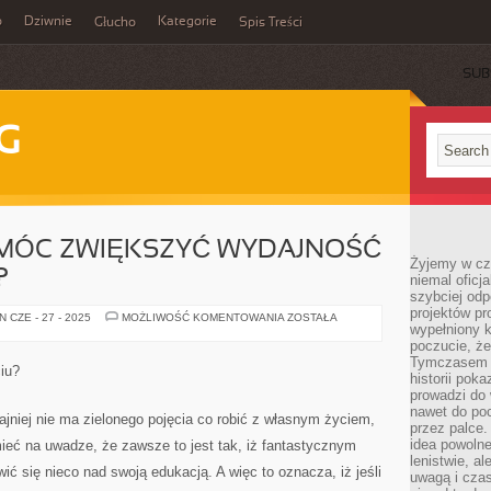
o
Dziwnie
Kategorie
Głucho
Spis Treści
SUB
G
Y MÓC ZWIĘKSZYĆ WYDAJNOŚĆ
Żyjemy w cz
?
niemal oficj
szybciej odp
projektów pr
CO
 CZE - 27 - 2025
MOŻLIWOŚĆ KOMENTOWANIA
ZOSTAŁA
wypełniony 
ZROBIĆ,
ABY
poczucie, że
MÓC
Tymczasem c
ZWIĘKSZYĆ
iu?
WYDAJNOŚĆ
historii pok
W
prowadzi do 
SWOJEJ
nawet do poc
FIRMIE?
ajniej nie ma zielonego pojęcia co robić z własnym życiem,
przez palce.
idea powolne
ieć na uwadze, że zawsze to jest tak, iż fantastycznym
lenistwie, a
ić się nieco nad swoją edukacją. A więc to oznacza, iż jeśli
uwagą i cza