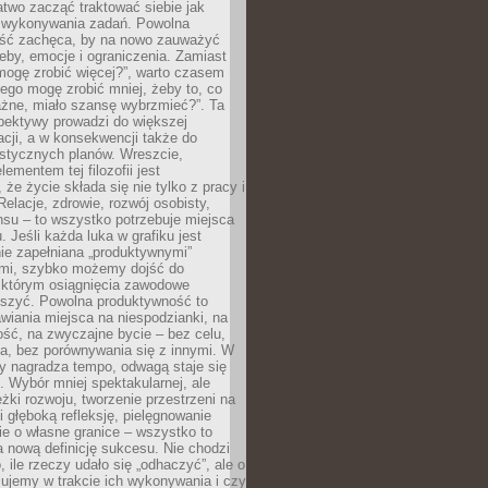
atwo zacząć traktować siebie jak
wykonywania zadań. Powolna
ść zachęca, by na nowo zauważyć
eby, emocje i ograniczenia. Zamiast
mogę zrobić więcej?”, warto czasem
ego mogę zrobić mniej, żeby to, co
żne, miało szansę wybrzmieć?”. Ta
pektywy prowadzi do większej
cji, a w konsekwencji także do
listycznych planów. Wreszcie,
ementem tej filozofii jest
że życie składa się nie tylko z pracy i
Relacje, zdrowie, rozwój osobisty,
su – to wszystko potrzebuje miejsca
. Jeśli każda luka w grafiku jest
ie zapełniana „produktywnymi”
mi, szybko możemy dojść do
którym osiągnięcia zawodowe
eszyć. Powolna produktywność to
wiania miejsca na niespodzianki, na
ść, na zwyczajne bycie – bez celu,
a, bez porównywania się z innymi. W
ry nagradza tempo, odwagą staje się
. Wybór mniej spektakularnej, ale
eżki rozwoju, tworzenie przestrzeni na
 głęboką refleksję, pielęgnowanie
anie o własne granice – wszystko to
a nową definicję sukcesu. Nie chodzi
o, ile rzeczy udało się „odhaczyć”, ale o
czujemy w trakcie ich wykonywania i czy