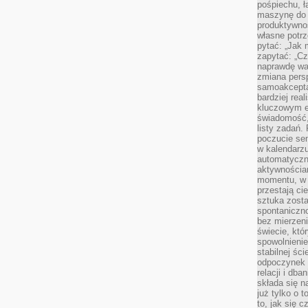
pośpiechu, ł
maszynę do 
produktywno
własne potrz
pytać: „Jak 
zapytać: „Cz
naprawdę wa
zmiana pers
samoakcepta
bardziej rea
kluczowym el
świadomość, 
listy zadań. 
poczucie sen
w kalendarzu
automatyczn
aktywnościa
momentu, w 
przestają ci
sztuka zosta
spontaniczno
bez mierzeni
świecie, któ
spowolnienie
stabilnej ści
odpoczynek i
relacji i db
składa się n
już tylko o t
to, jak się 