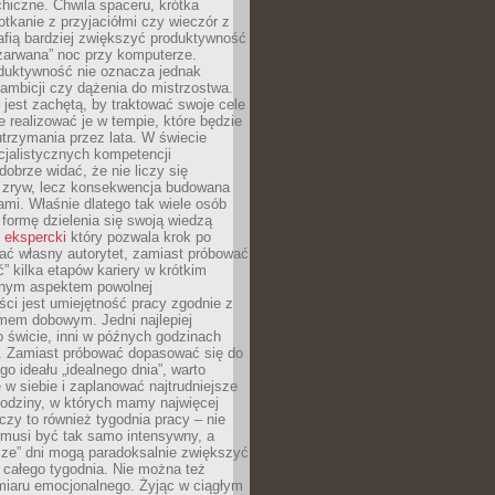
hiczne. Chwila spaceru, krótka
tkanie z przyjaciółmi czy wieczór z
afią bardziej zwiększyć produktywność
„zarwana” noc przy komputerze.
duktywność nie oznacza jednak
 ambicji czy dążenia do mistrzostwa.
 jest zachętą, by traktować swoje cele
e realizować je w tempie, które będzie
trzymania przez lata. W świecie
cjalistycznych kompetencji
dobrze widać, że nie liczy się
 zryw, lecz konsekwencja budowana
mi. Właśnie dlatego tak wiele osób
 formę dzielenia się swoją wiedzą
 ekspercki
który pozwala krok po
ać własny autorytet, zamiast próbować
” kilka etapów kariery w krótkim
otnym aspektem powolnej
ci jest umiejętność pracy zgodnie z
mem dobowym. Jedni najlepiej
o świcie, inni w późnych godzinach
. Zamiast próbować dopasować się do
go ideału „idealnego dnia”, warto
 w siebie i zaplanować najtrudniejsze
godziny, w których mamy najwięcej
yczy to również tygodnia pracy – nie
 musi być tak samo intensywny, a
sze” dni mogą paradoksalnie zwiększyć
 całego tygodnia. Nie można też
iaru emocjonalnego. Żyjąc w ciągłym