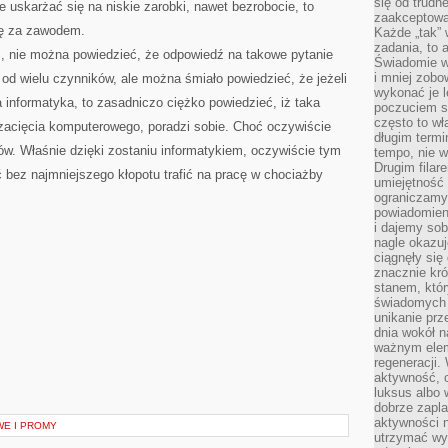
się od trudn
e uskarżać się na niskie zarobki, nawet bezrobocie, to
zaakceptowan
ię za zawodem.
Każde „tak”
zadania, to 
ż, nie można powiedzieć, że odpowiedź na takowe pytanie
Świadomie wy
i mniej zobo
 od wielu czynników, ale można śmiało powiedzieć, że jeżeli
wykonać je l
a informatyka, to zasadniczo ciężko powiedzieć, iż taka
poczuciem s
często to wła
 zacięcia komputerowego, poradzi sobie. Choć oczywiście
długim termi
ów. Właśnie dzięki zostaniu informatykiem, oczywiście tym
tempo, nie w
Drugim filar
 bez najmniejszego kłopotu trafić na pracę w chociażby
umiejętność 
ograniczamy
powiadomien
i dajemy sob
nagle okazuj
ciągnęły si
znacznie kró
stanem, któr
świadomych w
unikanie prz
dnia wokół 
ważnym eleme
regeneracji.
aktywność, 
luksus albo 
dobrze zapla
aktywności 
WE I PROMY
utrzymać wy