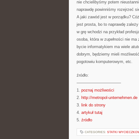
nie chcielibyśmy potem nieustanni
naprawdę powinniśmy rozejrzeć s
A jaki zawód jest w porządku? Có
jest prosta, bo to naprawdę zależy
w grę wchodzi na przykład profesj
osoba, która w zupełności nie ma
bycie informatykiem ma wiele atut
dobrym, będziemy mieli możliwość
pogotowiu komputerowym, etc.
źródło:
———————————
1.
poznaj możliwości
2.
http://metropol-unternehmen.de
3.
link do strony
4.
artykuł tutaj
5.
źródło
CATEGORIES:
STATKI WYCIECZKO