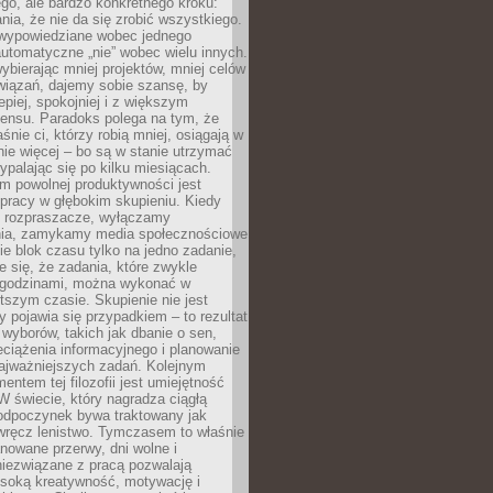
ego, ale bardzo konkretnego kroku:
ia, że nie da się zrobić wszystkiego.
 wypowiedziane wobec jednego
automatyczne „nie” wobec wielu innych.
bierając mniej projektów, mniej celów
wiązań, dajemy sobie szansę, by
epiej, spokojniej i z większym
ensu. Paradoks polega na tym, że
śnie ci, którzy robią mniej, osiągają w
nie więcej – bo są w stanie utrzymać
ypalając się po kilku miesiącach.
em powolnej produktywności jest
pracy w głębokim skupieniu. Kiedy
 rozpraszacze, wyłączamy
ia, zamykamy media społecznościowe
ie blok czasu tylko na jedno zadanie,
e się, że zadania, które zwykle
ę godzinami, można wykonać w
tszym czasie. Skupienie nie jest
y pojawia się przypadkiem – to rezultat
yborów, takich jak dbanie o sen,
eciążenia informacyjnego i planowanie
najważniejszych zadań. Kolejnym
ntem tej filozofii jest umiejętność
 W świecie, który nagradza ciągłą
odpoczynek bywa traktowany jak
wręcz lenistwo. Tymczasem to właśnie
nowane przerwy, dni wolne i
niezwiązane z pracą pozwalają
soką kreatywność, motywację i