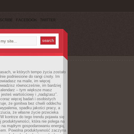
SCRIBE
FACEBOOK
TWITTER
asach, w których tempo życia zostało
alnie podniesione do rangi cnoty. Im
owiadasz na maile, im więcej
owadzisz równocześnie, im bardziej
kalendarz – tym większe masz
 jesteś wartościowy i „nadążasz”.
oraz więcej badań i osobistych
azuje, że gonitwa bez chwili oddechu
wypalenia, spadku jakości pracy, a
zucia, że własne życie przecieka
 W kontrze do tego trendu pojawia się
j produktywności, która nie polega na
le na mądrym gospodarowaniu energią,
sem. Powolna produktywność zaczyna