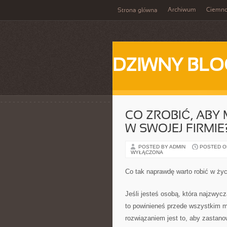
Archiwum
Ciemn
Strona główna
DZIWNY BLO
CO ZROBIĆ, AB
W SWOJEJ FIRMIE
POSTED BY ADMIN
POSTED ON
WYŁĄCZONA
Co tak naprawdę warto robić w życ
Jeśli jesteś osobą, która najzwycz
to powinieneś przede wszystkim m
rozwiązaniem jest to, aby zastanow