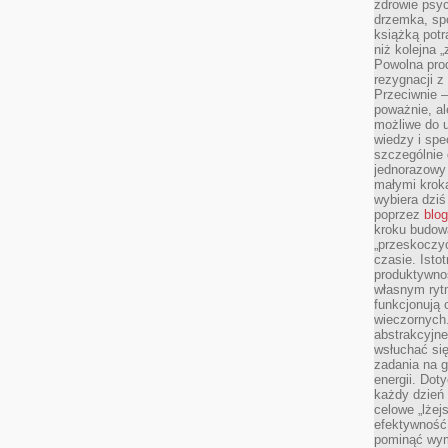
zdrowie psyc
drzemka, spo
książką potr
niż kolejna 
Powolna pro
rezygnacji z
Przeciwnie –
poważnie, al
możliwe do u
wiedzy i spe
szczególnie 
jednorazowy
małymi kroka
wybiera dziś
poprzez
blog
kroku budow
„przeskoczyć
czasie. Ist
produktywnoś
własnym ryt
funkcjonują 
wieczornych
abstrakcyjne
wsłuchać się
zadania na 
energii. Dot
każdy dzień
celowe „lżej
efektywność
pominąć wym