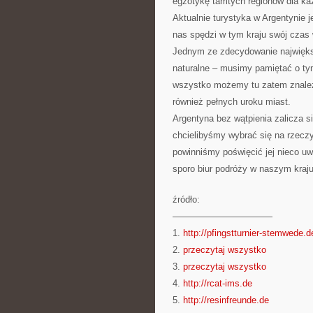
egzotykę tamtych regionów dla ka
Aktualnie turystyka w Argentynie 
nas spędzi w tym kraju swój czas 
Jednym ze zdecydowanie największ
naturalne – musimy pamiętać o tym
wszystko możemy tu zatem znaleźć
również pełnych uroku miast.
Argentyna bez wątpienia zalicza si
chcielibyśmy wybrać się na rzecz
powinniśmy poświęcić jej nieco uw
sporo biur podróży w naszym kraju
źródło:
———————————
1.
http://pfingstturnier-stemwede.d
2.
przeczytaj wszystko
3.
przeczytaj wszystko
4.
http://rcat-ims.de
5.
http://resinfreunde.de