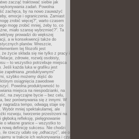
atwo zacząć traktować siebie jak
wykonywania zadań. Powolna
ść zachęca, by na nowo zauważyć
eby, emocje i ograniczenia. Zamiast
mogę zrobić więcej?”, warto czasem
ego mogę zrobić mniej, żeby to, co
żne, miało szansę wybrzmieć?”. Ta
pektywy prowadzi do większej
cji, a w konsekwencji także do
listycznych planów. Wreszcie,
ementem tej filozofii jest
że życie składa się nie tylko z pracy i
Relacje, zdrowie, rozwój osobisty,
su – to wszystko potrzebuje miejsca
. Jeśli każda luka w grafiku jest
ie zapełniana „produktywnymi”
mi, szybko możemy dojść do
którym osiągnięcia zawodowe
eszyć. Powolna produktywność to
wiania miejsca na niespodzianki, na
ść, na zwyczajne bycie – bez celu,
a, bez porównywania się z innymi. W
ry nagradza tempo, odwagą staje się
. Wybór mniej spektakularnej, ale
eżki rozwoju, tworzenie przestrzeni na
 głęboką refleksję, pielęgnowanie
anie o własne granice – wszystko to
a nową definicję sukcesu. Nie chodzi
o, ile rzeczy udało się „odhaczyć”, ale o
czujemy w trakcie ich wykonywania i czy