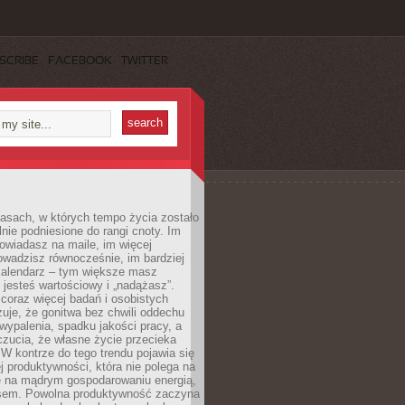
SCRIBE
FACEBOOK
TWITTER
asach, w których tempo życia zostało
alnie podniesione do rangi cnoty. Im
owiadasz na maile, im więcej
owadzisz równocześnie, im bardziej
kalendarz – tym większe masz
 jesteś wartościowy i „nadążasz”.
oraz więcej badań i osobistych
azuje, że gonitwa bez chwili oddechu
wypalenia, spadku jakości pracy, a
zucia, że własne życie przecieka
 W kontrze do tego trendu pojawia się
j produktywności, która nie polega na
le na mądrym gospodarowaniu energią,
sem. Powolna produktywność zaczyna