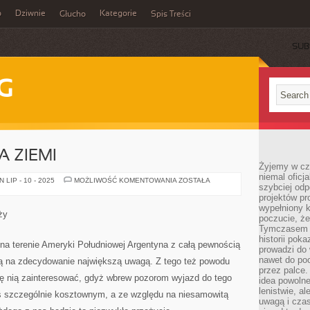
o
Dziwnie
Kategorie
Głucho
Spis Treści
SUB
G
A ZIEMI
Żyjemy w cz
niemal oficj
BRAZYLIA
LIP - 10 - 2025
MOŻLIWOŚĆ KOMENTOWANIA
ZOSTAŁA
szybciej odp
–
RAJ
projektów pr
NA
wypełniony 
ZIEMI
ży
poczucie, że
Tymczasem c
historii pok
na terenie Ameryki Południowej Argentyna z całą pewnością
prowadzi do 
nawet do poc
ują na zdecydowanie największą uwagą. Z tego też powodu
przez palce.
ię nią zainteresować, gdyż wbrew pozorom wyjazd do tego
idea powolne
lenistwie, a
mś szczególnie kosztownym, a ze względu na niesamowitą
uwagą i cza