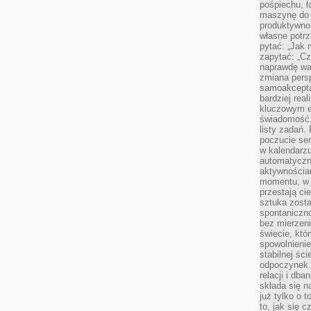
pośpiechu, ł
maszynę do 
produktywno
własne potrz
pytać: „Jak 
zapytać: „Cz
naprawdę wa
zmiana pers
samoakcepta
bardziej rea
kluczowym el
świadomość, 
listy zadań. 
poczucie sen
w kalendarzu
automatyczn
aktywnościa
momentu, w 
przestają ci
sztuka zosta
spontaniczno
bez mierzeni
świecie, któ
spowolnienie
stabilnej ści
odpoczynek i
relacji i db
składa się n
już tylko o t
to, jak się 