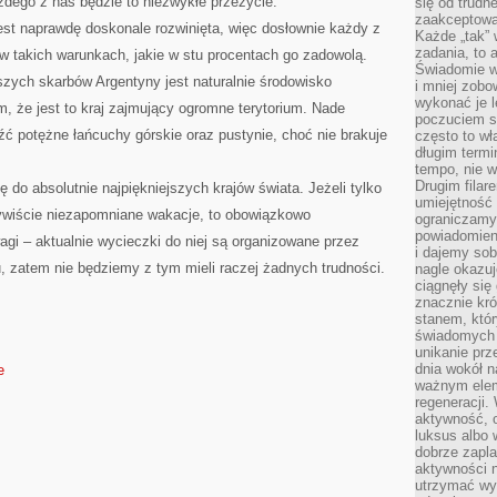
żdego z nas będzie to niezwykłe przeżycie.
się od trudn
zaakceptowan
jest naprawdę doskonale rozwinięta, więc dosłownie każdy z
Każde „tak”
zadania, to 
w takich warunkach, jakie w stu procentach go zadowolą.
Świadomie wy
ych skarbów Argentyny jest naturalnie środowisko
i mniej zobo
wykonać je l
, że jest to kraj zajmujący ogromne terytorium. Nade
poczuciem s
 potężne łańcuchy górskie oraz pustynie, choć nie brakuje
często to wła
długim termi
tempo, nie w
Drugim filar
ę do absolutnie najpiękniejszych krajów świata. Jeżeli tylko
umiejętność 
ywiście niezapomniane wakacje, to obowiązkowo
ograniczamy
powiadomien
agi – aktualnie wycieczki do niej są organizowane przez
i dajemy sob
, zatem nie będziemy z tym mieli raczej żadnych trudności.
nagle okazuj
ciągnęły si
znacznie kró
stanem, któr
świadomych w
unikanie prz
dnia wokół 
e
ważnym eleme
regeneracji.
aktywność, 
luksus albo 
dobrze zapla
aktywności 
utrzymać wy