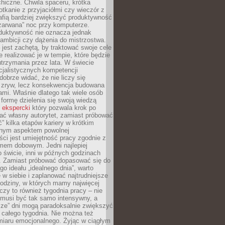
hiczne. Chwila spaceru, krótka
tkanie z przyjaciółmi czy wieczór z
afią bardziej zwiększyć produktywność
„zarwana” noc przy komputerze.
duktywność nie oznacza jednak
 ambicji czy dążenia do mistrzostwa.
 jest zachętą, by traktować swoje cele
e realizować je w tempie, które będzie
trzymania przez lata. W świecie
cjalistycznych kompetencji
dobrze widać, że nie liczy się
 zryw, lecz konsekwencja budowana
mi. Właśnie dlatego tak wiele osób
 formę dzielenia się swoją wiedzą
 ekspercki
który pozwala krok po
ać własny autorytet, zamiast próbować
” kilka etapów kariery w krótkim
otnym aspektem powolnej
ci jest umiejętność pracy zgodnie z
mem dobowym. Jedni najlepiej
o świcie, inni w późnych godzinach
. Zamiast próbować dopasować się do
go ideału „idealnego dnia”, warto
 w siebie i zaplanować najtrudniejsze
godziny, w których mamy najwięcej
yczy to również tygodnia pracy – nie
 musi być tak samo intensywny, a
sze” dni mogą paradoksalnie zwiększyć
 całego tygodnia. Nie można też
iaru emocjonalnego. Żyjąc w ciągłym