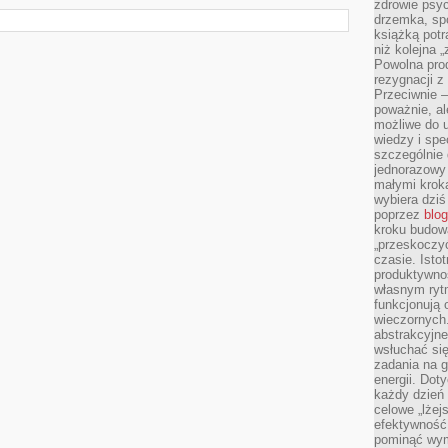
zdrowie psyc
drzemka, spo
książką potr
niż kolejna 
Powolna pro
rezygnacji z
Przeciwnie –
poważnie, al
możliwe do u
wiedzy i spe
szczególnie 
jednorazowy
małymi kroka
wybiera dziś
poprzez
blog
kroku budow
„przeskoczyć
czasie. Ist
produktywnoś
własnym ryt
funkcjonują 
wieczornych
abstrakcyjne
wsłuchać się
zadania na 
energii. Dot
każdy dzień
celowe „lżej
efektywność
pominąć wym