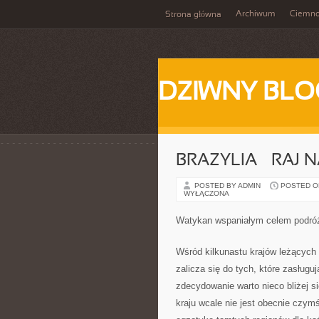
Archiwum
Ciemn
Strona główna
DZIWNY BLO
BRAZYLIA – RAJ N
POSTED BY ADMIN
POSTED ON 
WYŁĄCZONA
Watykan wspaniałym celem podró
Wśród kilkunastu krajów leżących 
zalicza się do tych, które zasług
zdecydowanie warto nieco bliżej s
kraju wcale nie jest obecnie czy