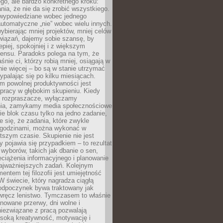
ego, ale bardzo konkretnego kroku:
ia, że nie da się zrobić wszystkiego.
 wypowiedziane wobec jednego
automatyczne „nie” wobec wielu innych.
bierając mniej projektów, mniej celów
wiązań, dajemy sobie szansę, by
epiej, spokojniej i z większym
ensu. Paradoks polega na tym, że
śnie ci, którzy robią mniej, osiągają w
nie więcej – bo są w stanie utrzymać
ypalając się po kilku miesiącach.
em powolnej produktywności jest
pracy w głębokim skupieniu. Kiedy
 rozpraszacze, wyłączamy
ia, zamykamy media społecznościowe
ie blok czasu tylko na jedno zadanie,
e się, że zadania, które zwykle
ę godzinami, można wykonać w
tszym czasie. Skupienie nie jest
y pojawia się przypadkiem – to rezultat
yborów, takich jak dbanie o sen,
eciążenia informacyjnego i planowanie
najważniejszych zadań. Kolejnym
ntem tej filozofii jest umiejętność
 W świecie, który nagradza ciągłą
odpoczynek bywa traktowany jak
wręcz lenistwo. Tymczasem to właśnie
nowane przerwy, dni wolne i
niezwiązane z pracą pozwalają
soką kreatywność, motywację i