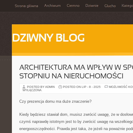
Archiwum
Ciemno
Dziwnie
Katego
Strona główna
Głucho
DZIWNY BLOG
ARCHITEKTURA MA WPŁYW W S
STOPNIU NA NIERUCHOMOŚCI
POSTED BY ADMIN
POSTED ON LIP - 8 - 2025
MOŻLIWOŚĆ K
WYŁĄCZONA
Czy prezencja domu ma duże znaczenie?
Kiedy będziesz stawiał dom, musisz zwrócić uwagę, że w dosło
czymś naprawdę istotnym jest to by zwrócić uwagę na wszelkiego
energooszczędności. Prawda jest taka, że jeżeli na poważnie pod