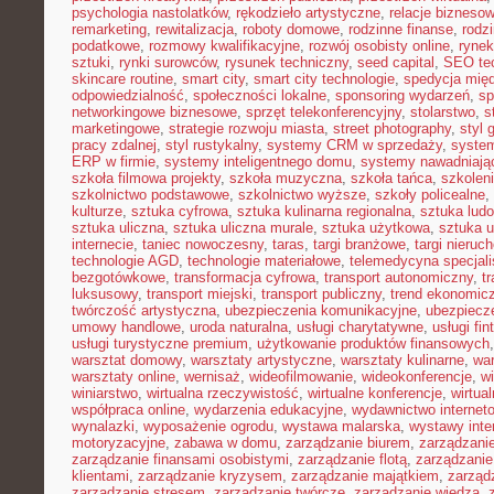
psychologia nastolatków
,
rękodzieło artystyczne
,
relacje bizneso
remarketing
,
rewitalizacja
,
roboty domowe
,
rodzinne finanse
,
rodz
podatkowe
,
rozmowy kwalifikacyjne
,
rozwój osobisty online
,
rynek
sztuki
,
rynki surowców
,
rysunek techniczny
,
seed capital
,
SEO te
skincare routine
,
smart city
,
smart city technologie
,
spedycja mię
odpowiedzialność
,
społeczności lokalne
,
sponsoring wydarzeń
,
sp
networkingowe biznesowe
,
sprzęt telekonferencyjny
,
stolarstwo
,
s
marketingowe
,
strategie rozwoju miasta
,
street photography
,
styl 
pracy zdalnej
,
styl rustykalny
,
systemy CRM w sprzedaży
,
syste
ERP w firmie
,
systemy inteligentnego domu
,
systemy nawadniają
szkoła filmowa projekty
,
szkoła muzyczna
,
szkoła tańca
,
szkolen
szkolnictwo podstawowe
,
szkolnictwo wyższe
,
szkoły policealne
,
kulturze
,
sztuka cyfrowa
,
sztuka kulinarna regionalna
,
sztuka lud
sztuka uliczna
,
sztuka uliczna murale
,
sztuka użytkowa
,
sztuka 
internecie
,
taniec nowoczesny
,
taras
,
targi branżowe
,
targi nieruc
technologie AGD
,
technologie materiałowe
,
telemedycyna specjal
bezgotówkowe
,
transformacja cyfrowa
,
transport autonomiczny
,
t
luksusowy
,
transport miejski
,
transport publiczny
,
trend ekonomic
twórczość artystyczna
,
ubezpieczenia komunikacyjne
,
ubezpiecz
umowy handlowe
,
uroda naturalna
,
usługi charytatywne
,
usługi fin
usługi turystyczne premium
,
użytkowanie produktów finansowych
warsztat domowy
,
warsztaty artystyczne
,
warsztaty kulinarne
,
wa
warsztaty online
,
wernisaż
,
wideofilmowanie
,
wideokonferencje
,
w
winiarstwo
,
wirtualna rzeczywistość
,
wirtualne konferencje
,
wirtual
współpraca online
,
wydarzenia edukacyjne
,
wydawnictwo internet
wynalazki
,
wyposażenie ogrodu
,
wystawa malarska
,
wystawy inte
motoryzacyjne
,
zabawa w domu
,
zarządzanie biurem
,
zarządzan
zarządzanie finansami osobistymi
,
zarządzanie flotą
,
zarządzanie
klientami
,
zarządzanie kryzysem
,
zarządzanie majątkiem
,
zarząd
zarządzanie stresem
,
zarządzanie twórcze
,
zarządzanie wiedzą
,