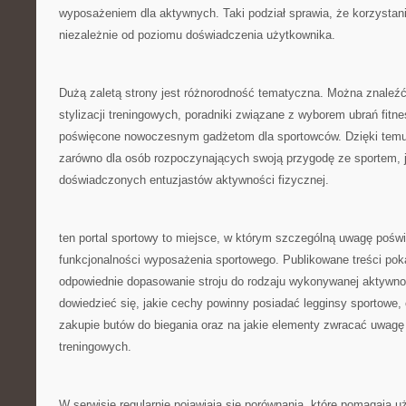
wyposażeniem dla aktywnych. Taki podział sprawia, że korzystani
niezależnie od poziomu doświadczenia użytkownika.
Dużą zaletą strony jest różnorodność tematyczna. Można znaleźć 
stylizacji treningowych, poradniki związane z wyborem ubrań fitne
poświęcone nowoczesnym gadżetom dla sportowców. Dzięki temu s
zarówno dla osób rozpoczynających swoją przygodę ze sportem, ja
doświadczonych entuzjastów aktywności fizycznej.
ten portal sportowy to miejsce, w którym szczególną uwagę poświę
funkcjonalności wyposażenia sportowego. Publikowane treści poka
odpowiednie dopasowanie stroju do rodzaju wykonywanej aktywno
dowiedzieć się, jakie cechy powinny posiadać legginsy sportowe,
zakupie butów do biegania oraz na jakie elementy zwracać uwag
treningowych.
W serwisie regularnie pojawiają się porównania, które pomagają