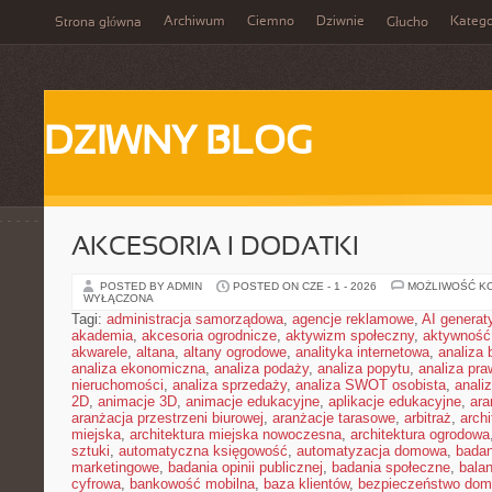
Archiwum
Ciemno
Dziwnie
Katego
Strona główna
Głucho
DZIWNY BLOG
AKCESORIA I DODATKI
POSTED BY ADMIN
POSTED ON CZE - 1 - 2026
MOŻLIWOŚĆ K
WYŁĄCZONA
Tagi:
administracja samorządowa
,
agencje reklamowe
,
AI genera
akademia
,
akcesoria ogrodnicze
,
aktywizm społeczny
,
aktywność
akwarele
,
altana
,
altany ogrodowe
,
analityka internetowa
,
analiza
analiza ekonomiczna
,
analiza podaży
,
analiza popytu
,
analiza pr
nieruchomości
,
analiza sprzedaży
,
analiza SWOT osobista
,
analiz
2D
,
animacje 3D
,
animacje edukacyjne
,
aplikacje edukacyjne
,
ara
aranżacja przestrzeni biurowej
,
aranżacje tarasowe
,
arbitraż
,
archi
miejska
,
architektura miejska nowoczesna
,
architektura ogrodowa
sztuki
,
automatyczna księgowość
,
automatyzacja domowa
,
badan
marketingowe
,
badania opinii publicznej
,
badania społeczne
,
bala
cyfrowa
,
bankowość mobilna
,
baza klientów
,
bezpieczeństwo do