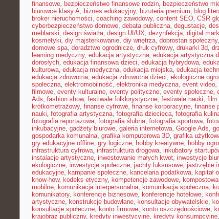
finansowe
,
bezpieczeństwo finansowe rodzin
,
bezpieczeństwo mie
biurowce klasy A
,
biznes edukacyjny
,
biżuteria premium
,
blog lite
broker nieruchomości
,
coaching zawodowy
,
content SEO
,
CSR gl
cyberbezpieczeństwo domowe
,
debata publiczna
,
degustacje
,
des
meblarski
,
design światła
,
design UI/UX
,
dezynfekcja
,
digital mar
kosmetyki
,
diy majsterkowanie
,
diy wnętrza
,
dobrostan społeczny
domowe spa
,
doradztwo ogrodnicze
,
druk cyfrowy
,
drukarki 3d
,
dr
learning medyczny
,
edukacja artystyczna
,
edukacja artystyczna d
dorosłych
,
edukacja finansowa dzieci
,
edukacja hybrydowa
,
eduka
kulturowa
,
edukacja medyczna
,
edukacja miejska
,
edukacja tech
edukacja zdrowotna
,
edukacja zdrowotna dzieci
,
ekologiczne ogro
społeczna
,
elektromobilność
,
elektronika medyczna
,
event video
,
filmowe
,
eventy kulturalne
,
eventy polityczne
,
eventy społeczne
,
Ads
,
fashion show
,
festiwale folklorystyczne
,
festiwale nauki
,
fil
krótkometrażowy
,
finanse cyfrowe
,
finanse korporacyjne
,
finanse 
nauki
,
fotografia artystyczna
,
fotografia dziecięca
,
fotografia kulin
fotografia reportażowa
,
fotografia ślubna
,
fotografia sportowa
,
foto
inkubacyjne
,
gadżety biurowe
,
galeria internetowa
,
Google Ads
,
go
gospodarka komunalna
,
grafika komputerowa 3D
,
grafika użytkow
gry edukacyjne offline
,
gry logiczne
,
hobby kreatywne
,
hobby ogro
infrastruktura cyfrowa
,
infrastruktura drogowa
,
inkubatory startupó
instalacje artystyczne
,
inwestowanie małych kwot
,
inwestycje biu
ekologiczne
,
inwestycje społeczne
,
jachty luksusowe
,
jastrzębie 
edukacyjne
,
kampanie społeczne
,
kancelaria podatkowa
,
kapitał 
know-how
,
kodeks etyczny
,
kompetencje zawodowe
,
kompostowa
mobilne
,
komunikacja interpersonalna
,
komunikacja społeczna
,
ko
komunikatory
,
konferencje biznesowe
,
konferencje hotelowe
,
konf
artystyczne
,
konstrukcje budowlane
,
konsultacje obywatelskie
,
ko
konsultacje społeczne
,
konto firmowe
,
konto oszczędnościowe
,
k
krajobraz publiczny
,
kredyty inwestycyjne
,
kredyty konsumpcyjne