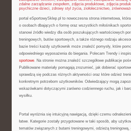
zdalne zarządzanie zespołem
,
zdjęcia produktowe
,
zdjęcia produ
psychiczne dzieci
,
zdrowy styl życia
,
ziołolecznictwo
,
zrównoważo
portal eSportowySklep.pl to nowoczesna strona internetowa, któr
o osobach dbających o formę oraz wszystkich miłośnikach sporto
stanowi źródło wiedzy dla osób poszukujących wartościowych po
treningowych, butów sportowych, a także różnego rodzaju akcesori
bazie treści każdy użytkownik może znaleźć pomysły, które po
odpowiedniego wyposażenia do biegania. Polecam Trendy i inspir
sportowe
. Na stronie można znaleźć szczegółowe publikacje pośw
Publikowane materiały pomagają zrozumieć, jak dobierać sportowe
sprawdzą się podczas różnych aktywności oraz które odzież treni
konkretnym potrzebom użytkowników. Odwiedzający mogą zapozn
wskazówkami dotyczącymi zarówno codziennego ruchu, jak i bar
wysiłku.
Portal wyróżnia się intuicyjną nawigacją, dzięki czemu odnalezieni
łatwe. Kategorie zostały przygotowane w taki sposób, aby użytko
tematów związanych z butami treningowymi, odzieżą treningową, 