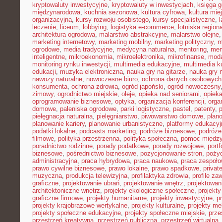
kryptowaluty inwestycyjne
,
kryptowaluty w inwestycjach
,
księga g
międzynarodowa
,
kuchnia sezonowa
,
kultura cyfrowa
,
kultura mie
organizacyjna
,
kursy rozwoju osobistego
,
kursy specjalistyczne
,
l
leczenie
,
liceum
,
lobbying
,
logistyka e-commerce
,
lotniska region
architektura ogrodowa
,
malarstwo abstrakcyjne
,
malarstwo olejne
marketing internetowy
,
marketing mobilny
,
marketing polityczny
,
m
ogrodowe
,
media tradycyjne
,
medycyna naturalna
,
mentoring
,
men
inteligentne
,
mikroekonomia
,
mikroelektronika
,
mikrofinanse
,
moda
monitoring rynku inwestycji
,
multimedia edukacyjne
,
multimedia ku
edukacji
,
muzyka elektroniczna
,
nauka gry na gitarze
,
nauka gry n
nawozy naturalne
,
nowoczesne biuro
,
ochrona danych osobowych
konsumenta
,
ochrona zdrowia
,
ogród japoński
,
ogród nowoczesny
zimowy
,
ogrodnictwo miejskie
,
oleje
,
opieka nad seniorami
,
opiek
oprogramowanie biznesowe
,
optyka
,
organizacja konferencji
,
orga
domowe
,
paleniska ogrodowe
,
parki logistyczne
,
pastel
,
patenty
,
p
pielęgnacja naturalna
,
pielęgniarstwo
,
piwowarstwo domowe
,
plan
planowanie kariery
,
planowanie urbanistyczne
,
platformy edukacyj
podatki lokalne
,
podcasts marketing
,
podróże biznesowe
,
podróże
filmowe
,
polityka przestrzenna
,
polityka społeczna
,
pomoc międz
poradnictwo rodzinne
,
porady podatkowe
,
porady rozwojowe
,
portf
biznesowe
,
pośrednictwo biznesowe
,
pozycjonowanie stron
,
poży
administracyjna
,
praca hybrydowa
,
praca naukowa
,
praca zespoło
prawo cywilne biznesowe
,
prawo lokalne
,
prawo spadkowe
,
privat
muzyczna
,
produkcja telewizyjna
,
profilaktyka zdrowia
,
profile z
graficzne
,
projektowanie ubrań
,
projektowanie wnętrz
,
projektowan
architektoniczne wnętrz
,
projekty ekologiczne społeczne
,
projekty
graficzne firmowe
,
projekty humanitarne
,
projekty inwestycyjne
,
p
projekty krajobrazowe wertykalne
,
projekty kulturalne
,
projekty m
projekty społeczne edukacyjne
,
projekty społeczne miejskie
,
prze
przestrzeń kreatywna
,
przestrzeń publiczna
,
przestrzeń wirtualna