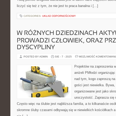
liczyć się też z tym, że nie jest to praca banalna i […]
CATEGORIES:
UKŁAD ODPORNOŚCIOWY
W RÓŻNYCH DZIEDZINACH AKTY
PROWADZI CZŁOWIEK, ORAZ PR
DYSCYPLINY
POSTED BY ADMIN
SIE - 7 - 2025
MOŻLIWOŚĆ KOMENTOWAN
Projektów na zaproszenia we
aniżeli PMłodzi organizując
nad tym, kogo zaproszą na 
gości jest niewielka. Bywa,
organizowane jest jako sk
uroczystość. Zaprasza się n
Często więc na ślubie jest najbliższa familia, a to kilkanaście os
skromne śluby czasami odbywają się w niewielkich kościółkach a