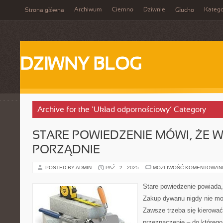
Archiwum
Ciemno
Dziwnie
Katego
Strona główna
Głucho
DZIWNY BLOG
Archive for the ‘Układ odpornościowy’ Category
STARE POWIEDZENIE MÓWI, ŻE W
PORZĄDNIE
POSTED BY ADMIN
PAŹ - 2 - 2025
MOŻLIWOŚĆ KOMENTOWAN
Stare powiedzenie powiada,
Zakup dywanu nigdy nie m
Zawsze trzeba się kierować
przeznaczenie – do którego