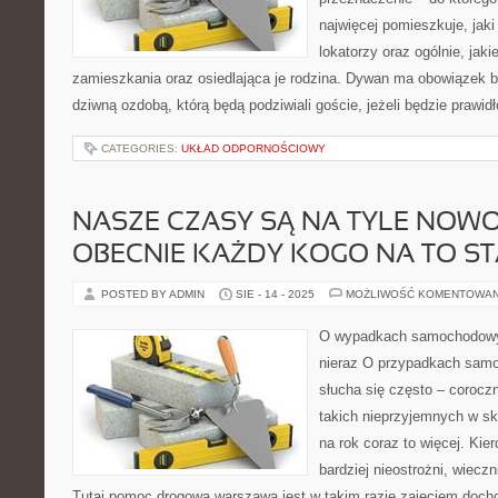
najwięcej pomieszkuje, jaki
lokatorzy oraz ogólnie, jaki
zamieszkania oraz osiedlająca je rodzina. Dywan ma obowiązek 
dziwną ozdobą, którą będą podziwiali goście, jeżeli będzie prawid
CATEGORIES:
UKŁAD ODPORNOŚCIOWY
NASZE CZASY SĄ NA TYLE NOW
OBECNIE KAŻDY KOGO NA TO S
POSTED BY ADMIN
SIE - 14 - 2025
MOŻLIWOŚĆ KOMENTOWA
O wypadkach samochodowych
nieraz O przypadkach samo
słucha się często – corocz
takich nieprzyjemnych w sk
na rok coraz to więcej. Ki
bardziej nieostrożni, wieczn
Tutaj pomoc drogowa warszawa jest w takim razie zajęciem doc