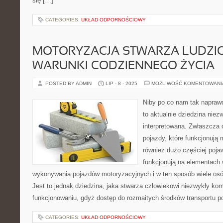
się […]
CATEGORIES:
UKŁAD ODPORNOŚCIOWY
MOTORYZACJA STWARZA LUDZ
WARUNKI CODZIENNEGO ŻYCIA
POSTED BY ADMIN
LIP - 8 - 2025
MOŻLIWOŚĆ KOMENTOWAN
Niby po co nam tak napraw
to aktualnie dziedzina niez
interpretowana. Zwłaszcza 
pojazdy, które funkcjonują
również dużo częściej pojaw
funkcjonują na elementach
wykonywania pojazdów motoryzacyjnych i w ten sposób wiele osób
Jest to jednak dziedzina, jaka stwarza człowiekowi niezwykły ko
funkcjonowaniu, gdyż dostęp do rozmaitych środków transportu p
CATEGORIES:
UKŁAD ODPORNOŚCIOWY