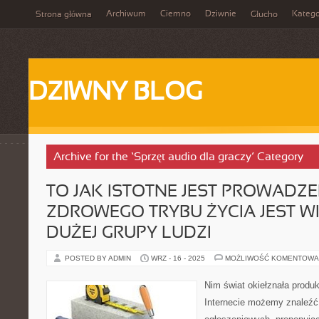
Archiwum
Ciemno
Dziwnie
Katego
Strona główna
Głucho
DZIWNY BLOG
Archive for the ‘Sprzęt audio dla graczy’ Category
TO JAK ISTOTNE JEST PROWADZE
ZDROWEGO TRYBU ŻYCIA JEST 
DUŻEJ GRUPY LUDZI
POSTED BY ADMIN
WRZ - 16 - 2025
MOŻLIWOŚĆ KOMENTOWA
Nim świat okiełznała prod
Internecie możemy znaleźć s