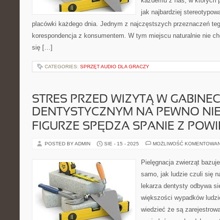
każdemu z nas, w których p
jak najbardziej stereotypow
placówki każdego dnia. Jednym z najczęstszych przeznaczeń tego
korespondencja z konsumentem. W tym miejscu naturalnie nie chod
się […]
CATEGORIES:
SPRZĘT AUDIO DLA GRACZY
STRES PRZED WIZYTĄ W GABINEC
DENTYSTYCZNYM NA PEWNO NIE
FIGURZE SPĘDZA SPANIE Z POWI
POSTED BY ADMIN
SIE - 15 - 2025
MOŻLIWOŚĆ KOMENTOWA
Pielęgnacja zwierząt bazuj
samo, jak ludzie czuli się 
lekarza dentysty odbywa si
większości wypadków ludzie
wiedzieć że są zarejestrow