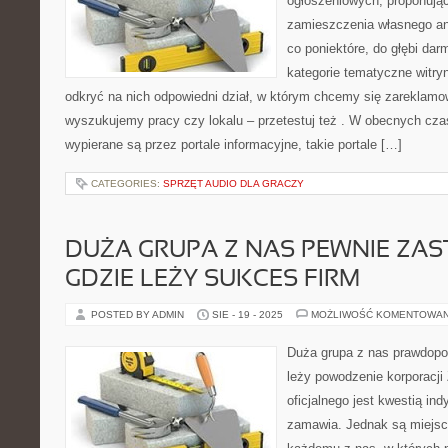
ogłoszeniowych, proponuj
zamieszczenia własnego an
co poniektóre, do głębi da
kategorie tematyczne witryn
odkryć na nich odpowiedni dział, w którym chcemy się zareklamo
wyszukujemy pracy czy lokalu – przetestuj też . W obecnych cza
wypierane są przez portale informacyjne, takie portale […]
CATEGORIES:
SPRZĘT AUDIO DLA GRACZY
DUŻA GRUPA Z NAS PEWNIE ZAS
GDZIE LEŻY SUKCES FIRM
POSTED BY ADMIN
SIE - 19 - 2025
MOŻLIWOŚĆ KOMENTOWA
Duża grupa z nas prawdopo
leży powodzenie korporacji
oficjalnego jest kwestią in
zamawia. Jednak są miejsca