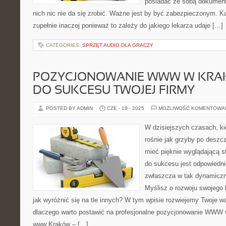
posiadać ze sobą dokumen
nich nic nie da się zrobić. Ważne jest by być zabezpieczonym. K
zupełnie inaczej ponieważ to zależy do jakiego lekarza udaje […]
CATEGORIES:
SPRZĘT AUDIO DLA GRACZY
POZYCJONOWANIE WWW W KRAK
DO SUKCESU TWOJEJ FIRMY
POSTED BY ADMIN
CZE - 19 - 2025
MOŻLIWOŚĆ KOMENTOWA
W dzisiejszych czasach, ki
rośnie jak grzyby po deszcz
mieć pięknie wyglądającą s
do sukcesu jest odpowiedn
zwłaszcza w tak dynamiczn
Myślisz o rozwoju swojego 
jak wyróżnić się na tle innych? W tym wpisie rozwiejemy Twoje w
dlaczego warto postawić na profesjonalne pozycjonowanie WWW
www Kraków – […]