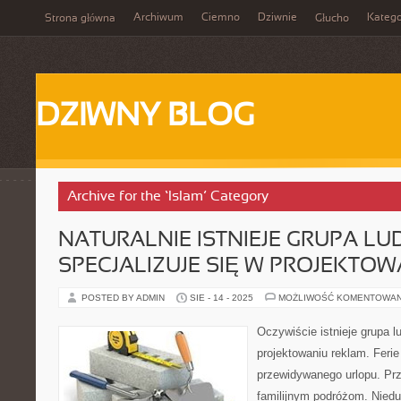
Archiwum
Ciemno
Dziwnie
Katego
Strona główna
Głucho
DZIWNY BLOG
Archive for the ‘Islam’ Category
NATURALNIE ISTNIEJE GRUPA LUD
SPECJALIZUJE SIĘ W PROJEKTOW
POSTED BY ADMIN
SIE - 14 - 2025
MOŻLIWOŚĆ KOMENTOWA
Oczywiście istnieje grupa lu
projektowaniu reklam. Ferie
przewidywanego urlopu. Prz
familijnym podróżom. Niedu