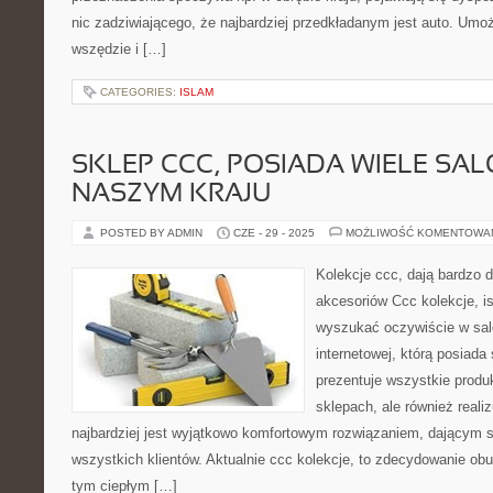
nic zadziwiającego, że najbardziej przedkładanym jest auto. Umożl
wszędzie i […]
CATEGORIES:
ISLAM
SKLEP CCC, POSIADA WIELE SA
NASZYM KRAJU
POSTED BY ADMIN
CZE - 29 - 2025
MOŻLIWOŚĆ KOMENTOWA
Kolekcje ccc, dają bardzo 
akcesoriów Ccc kolekcje, i
wyszukać oczywiście w salo
internetowej, którą posiada
prezentuje wszystkie produ
sklepach, ale również realiz
najbardziej jest wyjątkowo komfortowym rozwiązaniem, dającym s
wszystkich klientów. Aktualnie ccc kolekcje, to zdecydowanie obu
tym ciepłym […]