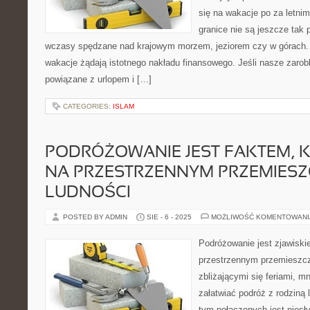
się na wakacje po za letni
granice nie są jeszcze tak 
wczasy spędzane nad krajowym morzem, jeziorem czy w górach
wakacje żądają istotnego nakładu finansowego. Jeśli nasze zarob
powiązane z urlopem i […]
CATEGORIES:
ISLAM
PODRÓŻOWANIE JEST FAKTEM, 
NA PRZESTRZENNYM PRZEMIESZ
LUDNOŚCI
POSTED BY ADMIN
SIE - 6 - 2025
MOŻLIWOŚĆ KOMENTOWAN
Podróżowanie jest zjawiski
przestrzennym przemieszcz
zbliżającymi się feriami, 
załatwiać podróż z rodziną l
tym połączonych jest niesł