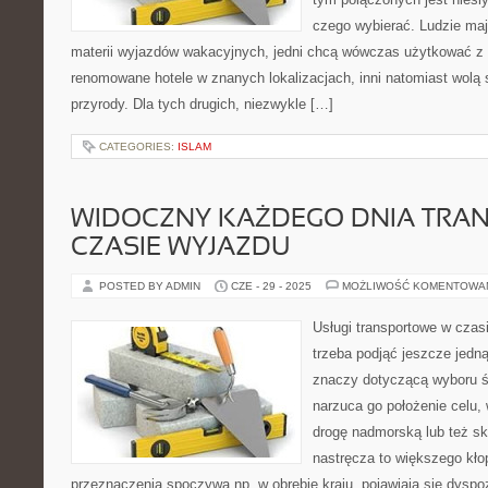
czego wybierać. Ludzie ma
materii wyjazdów wakacyjnych, jedni chcą wówczas użytkować z 
renomowane hotele w znanych lokalizacjach, inni natomiast wolą 
przyrody. Dla tych drugich, niezwykle […]
CATEGORIES:
ISLAM
WIDOCZNY KAŻDEGO DNIA TRA
CZASIE WYJAZDU
POSTED BY ADMIN
CZE - 29 - 2025
MOŻLIWOŚĆ KOMENTOWA
Usługi transportowe w czas
trzeba podjąć jeszcze jedn
znaczy dotyczącą wyboru ś
narzuca go położenie celu,
drogę nadmorską lub też sk
nastręcza to większego kłop
przeznaczenia spoczywa np. w obrębie kraju, pojawiają się dysp