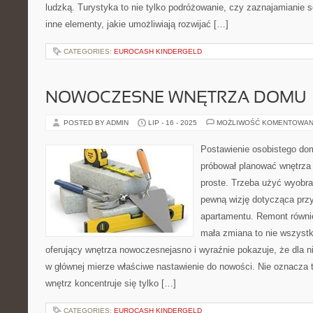
ludzką. Turystyka to nie tylko podróżowanie, czy zaznajamianie so
inne elementy, jakie umożliwiają rozwijać […]
CATEGORIES:
EUROCASH KINDERGELD
NOWOCZESNE WNĘTRZA DOMU
POSTED BY ADMIN
LIP - 16 - 2025
MOŻLIWOŚĆ KOMENTOWAN
Postawienie osobistego do
próbował planować wnętrza w
proste. Trzeba użyć wyobra
pewną wizję dotycząca prz
apartamentu. Remont równie
mała zmiana to nie wszystk
oferujący wnętrza nowoczesnejasno i wyraźnie pokazuje, że dla n
w głównej mierze właściwe nastawienie do nowości. Nie oznacza t
wnętrz koncentruje się tylko […]
CATEGORIES:
EUROCASH KINDERGELD