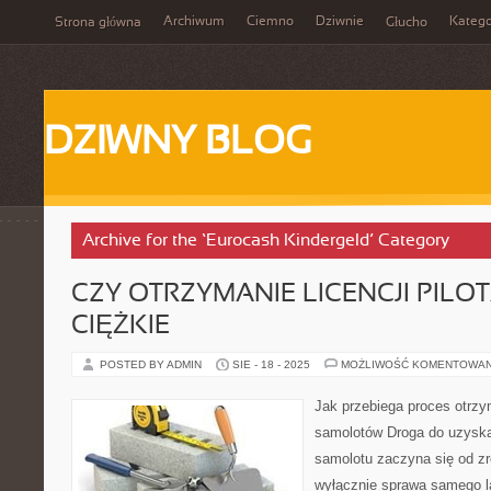
Archiwum
Ciemno
Dziwnie
Katego
Strona główna
Głucho
DZIWNY BLOG
Archive for the ‘Eurocash Kindergeld’ Category
CZY OTRZYMANIE LICENCJI PILOT
CIĘŻKIE
POSTED BY ADMIN
SIE - 18 - 2025
MOŻLIWOŚĆ KOMENTOWA
Jak przebiega proces otrzym
samolotów Droga do uzyskan
samolotu zaczyna się od zr
wyłącznie sprawa samego la