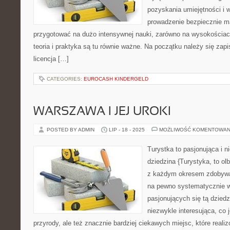
pozyskania umiejętności i
prowadzenie bezpiecznie ma
przygotować na dużo intensywnej nauki, zarówno na wysokościach
teoria i praktyka są tu równie ważne. Na początku należy się zap
licencja […]
CATEGORIES:
EUROCASH KINDERGELD
WARSZAWA I JEJ UROKI
POSTED BY ADMIN
LIP - 18 - 2025
MOŻLIWOŚĆ KOMENTOWAN
Turystka to pasjonująca i n
dziedzina {Turystyka, to ol
z każdym okresem zdobywa 
na pewno systematycznie wz
pasjonujących się tą dziedz
niezwykle interesująca, co
przyrody, ale też znacznie bardziej ciekawych miejsc, które reali