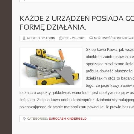
KAŻDE Z URZĄDZEŃ POSIADA G
FORMĘ DZIAŁANIA.
POSTED BY ADMIN
CZE - 26 - 2025
MOŻLIWOŚĆ KOMENTOWA
Sklep kawa Kawa, jak wszel
obiektem zainteresowania wi
spędzając niezliczone ilośc
próbują dowieść słuszności
dzięki takim otóż to badan
tego, że picie kawy zapew
lecznicze aspekty, jakkolwiek warunkiem jest spożywanie jej w o
ilościach. Zielona kawa odchudzanieoprócz działania stymulujące
polepszającego działanie metabolizmu powoduje, iż prawie bezzw
CATEGORIES:
EUROCASH KINDERGELD