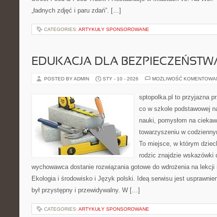
„ładnych zdjęć i paru zdań”. […]
CATEGORIES:
ARTYKUŁY SPONSOROWANE
EDUKACJA DLA BEZPIECZEŃSTWA
POSTED BY ADMIN
STY - 10 - 2026
MOŻLIWOŚĆ KOMENTOWA
sptopolka.pl to przyjazna 
co w szkole podstawowej na
nauki, pomysłom na ciekaw
towarzyszeniu w codziennym
To miejsce, w którym dzie
rodzic znajdzie wskazówki 
wychowawca dostanie rozwiązania gotowe do wdrożenia na lekcji 
Ekologia i środowisko i Język polski. Ideą serwisu jest usprawnie
był przystępny i przewidywalny. W […]
CATEGORIES:
ARTYKUŁY SPONSOROWANE