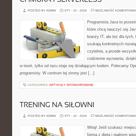
CHMURA I SERVERLESS
POSTED BY ADMIN
STY - 10 - 2026
MOŻLIWOŚĆ KOMENTOWA
Programista Java to przest
które chcą nauczyć się Jav
branży IT, ale też dla tych,
szukają konkretnych rozwią
czytelnia, a przede wszyst
codzienne wyzwania, dzięki
w teorii, tylko od razu staje się działającym kodem. Polecamy Ope
programisty. W centrum tej strony jest […]
CATEGORIES:
ARTYKUŁY SPONSOROWANE
TRENING NA SIŁOWNI
POSTED BY ADMIN
STY - 10 - 2026
MOŻLIWOŚĆ KOMENTOWA
Witaj! Jeśli szukasz miejsc
formą z dietą i realnym wsp