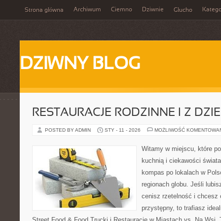
Archiwum
Ciemno
Dziwnie
Katego
Strona główna
Głucho
DZIWNY BLOG
RESTAURACJE RODZINNE I Z DZI
POSTED BY ADMIN
STY - 11 - 2026
MOŻLIWOŚĆ KOMENTOWA
Witamy w miejscu, które p
kuchnią i ciekawości świata
kompas po lokalach w Pols
regionach globu. Jeśli lubi
cenisz rzetelność i chcesz
przystępny, to trafiasz idea
Street Food & Food Trucki i Restauracje w Miastach vs. Na Wsi. To