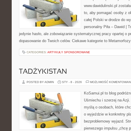
www.dawidulinski.pl został
to, aby pomagać osoby z oko
całej Polski w drodze do wy
personalny Piła – Dawid | Tre
jedynie hasło, ale zobowiązanie systematycznej pracy opartej o p
dopasowanie do Twoich celów. Ciekawe kategorie to Metamorfozy
CATEGORIES:
ARTYKUŁY SPONSOROWANE
TADŻYKISTAN
POSTED BY ADMIN
STY - 8 - 2026
MOŻLIWOŚĆ KOMENTOWAN
KoSamui.pl to blog podróżn
Uśmiechu i szerzej na Azji.
myślą o osobach, które ch
o wyjeździe w konkretny pl
bezproblemowy wyjazd. Str
pierwszego impulsu „chcę p