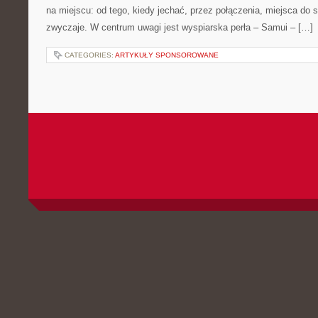
na miejscu: od tego, kiedy jechać, przez połączenia, miejsca do sp
zwyczaje. W centrum uwagi jest wyspiarska perła – Samui – […]
CATEGORIES:
ARTYKUŁY SPONSOROWANE