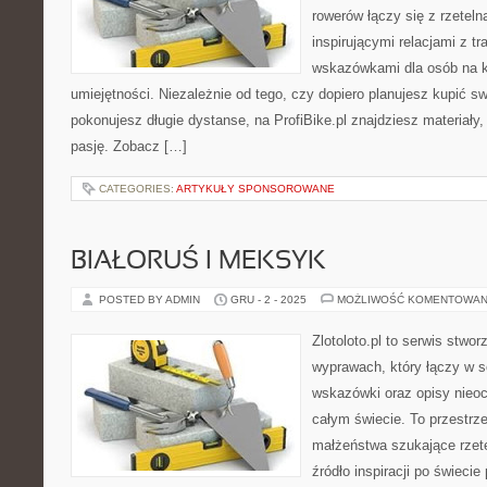
rowerów łączy się z rzetel
inspirującymi relacjami z t
wskazówkami dla osób na 
umiejętności. Niezależnie od tego, czy dopiero planujesz kupić sw
pokonujesz długie dystanse, na ProfiBike.pl znajdziesz materiały,
pasję. Zobacz […]
CATEGORIES:
ARTYKUŁY SPONSOROWANE
BIAŁORUŚ I MEKSYK
POSTED BY ADMIN
GRU - 2 - 2025
MOŻLIWOŚĆ KOMENTOWAN
Zlotoloto.pl to serwis stwo
wyprawach, który łączy w s
wskazówki oraz opisy nieoc
całym świecie. To przestrz
małżeństwa szukające rzete
źródło inspiracji po świeci