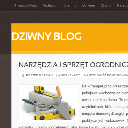
Archiwum
Ciemno
Dziwnie
Katego
Strona główna
Głucho
DZIWNY BLOG
NARZĘDZIA I SPRZĘT OGRODNIC
POSTED BY ADMIN
GRU - 7 - 2025
MOŻLIWOŚĆ KOMENTOWAN
DzikiParapet.pl to przestrz
pokojowe wychodzą na pierw
uwagi każdego domu. To po
czytelnikach, które chcą z
miejsko-domową dżunglę, p
praktycznych wskazówek. N
wszystko, czego potrzebujesz, aby Twoje kwiaty nie tylko przeżyły