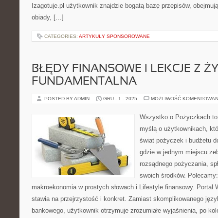
Izagotuje.pl użytkownik znajdzie bogatą bazę przepisów, obejmu
obiady, […]
CATEGORIES:
ARTYKUŁY SPONSOROWANE
BŁĘDY FINANSOWE I LEKCJE Z ŻY
FUNDAMENTALNA
POSTED BY ADMIN
GRU - 1 - 2025
MOŻLIWOŚĆ KOMENTOWAN
Wszystko o Pożyczkach to p
myślą o użytkownikach, któ
świat pożyczek i budżetu 
gdzie w jednym miejscu ze
rozsądnego pożyczania, spł
swoich środków. Polecamy:
makroekonomia w prostych słowach i Lifestyle finansowy. Porta
stawia na przejrzystość i konkret. Zamiast skomplikowanego jęz
bankowego, użytkownik otrzymuje zrozumiałe wyjaśnienia, po kol