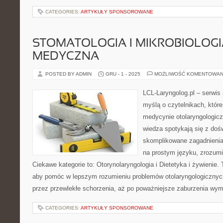
CATEGORIES:
ARTYKUŁY SPONSOROWANE
STOMATOLOGIA I MIKROBIOLOGI
MEDYCZNA
POSTED BY ADMIN
GRU - 1 - 2025
MOŻLIWOŚĆ KOMENTOWAN
LCL-Laryngolog.pl – serwi
myślą o czytelnikach, które
medycynie otolaryngologicz
wiedza spotykają się z doś
skomplikowane zagadnieni
na prostym języku, zrozumi
Ciekawe kategorie to: Otorynolaryngologia i Dietetyka i żywienie. 
aby pomóc w lepszym rozumieniu problemów otolaryngologicznych
przez przewlekłe schorzenia, aż po poważniejsze zaburzenia wym
CATEGORIES:
ARTYKUŁY SPONSOROWANE