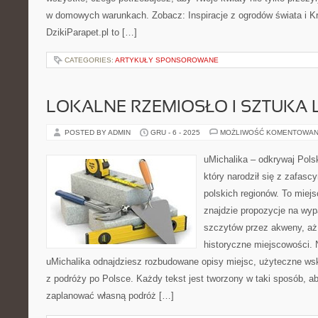
w domowych warunkach. Zobacz: Inspiracje z ogrodów świata i K
DzikiParapet.pl to […]
CATEGORIES:
ARTYKUŁY SPONSOROWANE
LOKALNE RZEMIOSŁO I SZTUKA
POSTED BY ADMIN
GRU - 6 - 2025
MOŻLIWOŚĆ KOMENTOWAN
uMichalika – odkrywaj Pols
który narodził się z zafas
polskich regionów. To miej
znajdzie propozycje na wyp
szczytów przez akweny, aż
historyczne miejscowości. 
uMichalika odnajdziesz rozbudowane opisy miejsc, użyteczne wsk
z podróży po Polsce. Każdy tekst jest tworzony w taki sposób, 
zaplanować własną podróż […]