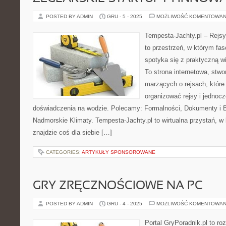
POSTED BY ADMIN
GRU - 5 - 2025
MOŻLIWOŚĆ KOMENTOWAN
Tempesta-Jachty.pl – Rejsy
to przestrzeń, w którym fa
spotyka się z praktyczną wi
To strona internetowa, stwo
marzących o rejsach, któr
organizować rejsy i jedno
doświadczenia na wodzie. Polecamy: Formalności, Dokumenty i Bi
Nadmorskie Klimaty. Tempesta-Jachty.pl to wirtualna przystań, w k
znajdzie coś dla siebie […]
CATEGORIES:
ARTYKUŁY SPONSOROWANE
GRY ZRĘCZNOŚCIOWE NA PC
POSTED BY ADMIN
GRU - 4 - 2025
MOŻLIWOŚĆ KOMENTOWAN
Portal GryPoradnik.pl to r