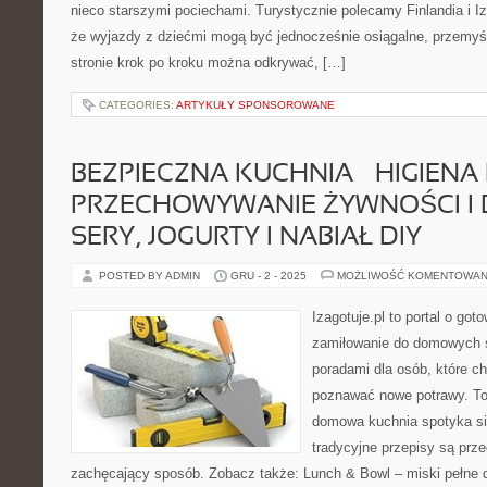
nieco starszymi pociechami. Turystycznie polecamy Finlandia i Izr
że wyjazdy z dziećmi mogą być jednocześnie osiągalne, przemyś
stronie krok po kroku można odkrywać, […]
CATEGORIES:
ARTYKUŁY SPONSOROWANE
BEZPIECZNA KUCHNIA – HIGIENA 
PRZECHOWYWANIE ŻYWNOŚCI I
SERY, JOGURTY I NABIAŁ DIY
POSTED BY ADMIN
GRU - 2 - 2025
MOŻLIWOŚĆ KOMENTOWAN
Izagotuje.pl to portal o got
zamiłowanie do domowych 
poradami dla osób, które ch
poznawać nowe potrawy. To 
domowa kuchnia spotyka si
tradycyjne przepisy są prz
zachęcający sposób. Zobacz także: Lunch & Bowl – miski pełne do