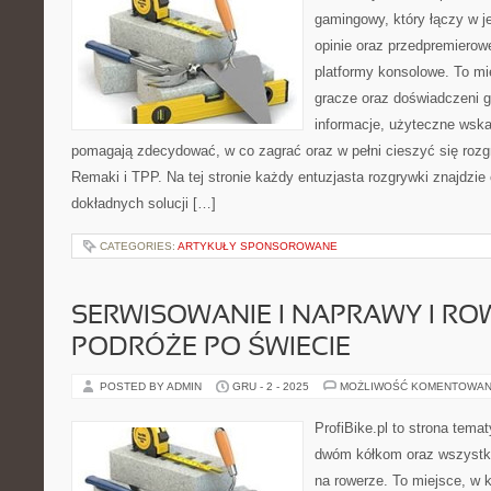
gamingowy, który łączy w j
opinie oraz przedpremierowe
platformy konsolowe. To mi
gracze oraz doświadczeni g
informacje, użyteczne wska
pomagają zdecydować, w co zagrać oraz w pełni cieszyć się roz
Remaki i TPP. Na tej stronie każdy entuzjasta rozgrywki znajdzie 
dokładnych solucji […]
CATEGORIES:
ARTYKUŁY SPONSOROWANE
SERWISOWANIE I NAPRAWY I R
PODRÓŻE PO ŚWIECIE
POSTED BY ADMIN
GRU - 2 - 2025
MOŻLIWOŚĆ KOMENTOWAN
ProfiBike.pl to strona tem
dwóm kółkom oraz wszystki
na rowerze. To miejsce, w 