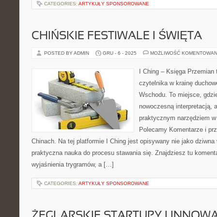
CATEGORIES:
ARTYKUŁY SPONSOROWANE
CHIŃSKIE FESTIWALE I ŚWIĘTA
POSTED BY ADMIN
GRU - 6 - 2025
MOŻLIWOŚĆ KOMENTOWAN
I Ching – Księga Przemian 
czytelnika w krainę duchow
Wschodu. To miejsce, gdzie
nowoczesną interpretacją, a
praktycznym narzędziem w 
Polecamy Komentarze i przek
Chinach. Na tej platformie I Ching jest opisywany nie jako dziwna
praktyczna nauka do procesu stawania się. Znajdziesz tu komen
wyjaśnienia trygramów, a […]
CATEGORIES:
ARTYKUŁY SPONSOROWANE
ŻEGLARSKIE STARTUPY I INNOW