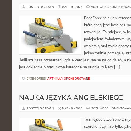
POSTED BY ADMIN
MAR - 9 - 2026
MOŻLIWOŚĆ KOMENTOWAN
FoodForce to sklep ketogen
które chcą jeść keto bez po
rezygnują. To miejsce, w kt
podejściem świadomym: wyb
wspierają styl życia oparty
jednocześnie pomagają utr
Jeśli szukasz przestrzeni, gdzie keto jest realne na co dzień, a ni
jest dokładnie o tym. Nowe kategorie na stronie to Keto […]
CATEGORIES:
ARTYKUŁY SPONSOROWANE
NAUKA JĘZYKA ANGIELSKIEGO
POSTED BY ADMIN
MAR - 8 - 2026
MOŻLIWOŚĆ KOMENTOWAN
To miejsce stworzone z myś
szeroko, czyli nie tylko jak