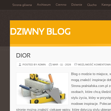
Archiwum
Ciemno
Dziwnie
Katego
Strona główna
Głucho
DZIWNY BLOG
DIOR
POSTED BY ADMIN
MAR - 11 - 2026
MOŻLIWOŚĆ KOMENTOWA
Blog o modzie to miejsce, 
mogą znaleźć inspiracje d
Strona pralniafoka.com.pl 
osobach, które chcą śledzić
stylu życia, który w przys
modowe inspiracje. Polecam
stronie można znaleźć ciekawe wpisy, które dotyczą stylu ubierani