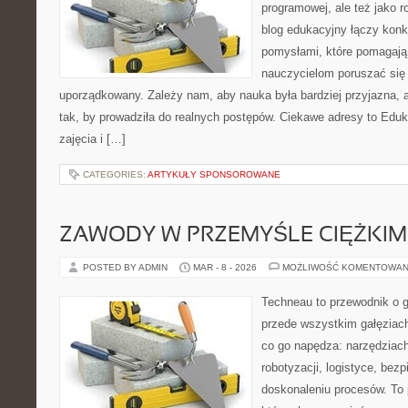
programowej, ale też jako 
blog edukacyjny łączy konk
pomysłami, które pomagają
nauczycielom poruszać się
uporządkowany. Zależy nam, aby nauka była bardziej przyjazna,
tak, by prowadziła do realnych postępów. Ciekawe adresy to Ed
zajęcia i […]
CATEGORIES:
ARTYKUŁY SPONSOROWANE
ZAWODY W PRZEMYŚLE CIĘŻKIM
POSTED BY ADMIN
MAR - 8 - 2026
MOŻLIWOŚĆ KOMENTOWAN
Techneau to przewodnik o 
przede wszystkim gałęziach
co go napędza: narzędziach
robotyzacji, logistyce, bez
doskonaleniu procesów. To 