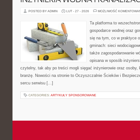
INŻYNIERIA WODNA I KANALIZA
POSTED BY ADMIN
LUT - 27 - 2026
MOŻLIWOŚĆ KOMENTOWA
Ta platforma to wszechstro
gospodarce wodnej oraz go
się na tym, co w praktyce o
gminach: sieci wodociągowe
także zagospodarowanie wó
opisana w sposób inżyniers
czytelny, tak aby po treści mogli sięgać inżynierowie oraz osoby,
branżę. Nowości na stronie to Oczyszczalnie Ścieków i Bezpiecz
sercu serwisu […]
CATEGORIES:
ARTYKUŁY SPONSOROWANE