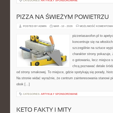
CATEGORIES:
ARTYKUŁY SPONSOROWANE
PIZZA NA ŚWIEŻYM POWIETRZU
POSTED BY ADMIN
MAR - 10 - 2026
MOŻLIWOŚĆ KOMENTOWA
pizzeriasaxofon.pl to apetyc
koncentruje się na włoskich
szczególnie na sztuce wyp
charakter strony pokazuje, ż
o gotowaniu, lecz miejsce s
chcą poznawać detale śród
od strony smakowej. To miejsce, gdzie spotykają się porady, histor
Na stronie widać wyraźnie, że centrum zainteresowania stanowi pi
obok […]
CATEGORIES:
ARTYKUŁY SPONSOROWANE
KETO FAKTY I MITY