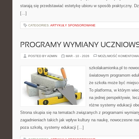
starają się przedstawiać estetykę ubioru w sposób praktyczny. D
[…]
CATEGORIES:
ARTYKUŁY SPONSOROWANE
PROGRAMY WYMIANY UCZNIOWS
POSTED BY ADMIN
MAR - 10 - 2026
MOŻLIWOŚĆ KOMENTOWA
szkolakamionka.pl to nowo
światowym programom eduk
że szkoła może być miejsc
To platforma, w którym wie
na jednej perspektywie, lec
różne systemy edukacji ob
Strona skupia się na tematach związanych z programami wymiany
zagadnieniach takich jak wpływ kultury na naukę, nowoczesne na
poza szkołą, systemy edukacji […]