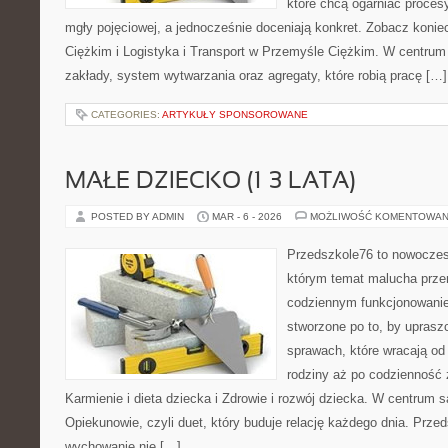
które chcą ogarniać proce
mgły pojęciowej, a jednocześnie doceniają konkret. Zobacz kon
Ciężkim i Logistyka i Transport w Przemyśle Ciężkim. W centrum 
zakłady, system wytwarzania oraz agregaty, które robią pracę […]
CATEGORIES:
ARTYKUŁY SPONSOROWANE
MAŁE DZIECKO (1–3 LATA)
POSTED BY ADMIN
MAR - 6 - 2026
MOŻLIWOŚĆ KOMENTOWAN
Przedszkole76 to nowoczesn
którym temat malucha prze
codziennym funkcjonowani
stworzone po to, by uprasz
sprawach, które wracają od
rodziny aż po codzienność 
Karmienie i dieta dziecka i Zdrowie i rozwój dziecka. W centrum 
Opiekunowie, czyli duet, który buduje relację każdego dnia. Prze
wychowanie nie […]