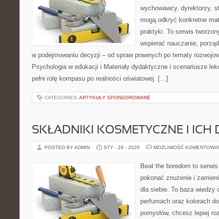
wychowawcy, dyrektorzy, s
mogą odkryć konkretne mate
praktyki. To serwis tworzon
wspierać nauczanie, porzą
w podejmowaniu decyzji – od spraw prawnych po tematy rozwojow
Psychologia w edukacji i Materiały dydaktyczne i scenariusze lekc
pełni rolę kompasu po realności oświatowej. […]
CATEGORIES:
ARTYKUŁY SPONSOROWANE
SKŁADNIKI KOSMETYCZNE I ICH 
POSTED BY ADMIN
STY - 28 - 2026
MOŻLIWOŚĆ KOMENTOWA
Beat the boredom to serwis
pokonać znużenie i zamieni
dla siebie. To baza wiedzy 
perfumach oraz kolorach do
pomysłów, chcesz lepiej ro