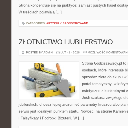
Strona koncentruje się na praktyce: zamiast pustych haseł dosta
W treściach pojawiają […]
CATEGORIES:
ARTYKUŁY SPONSOROWANE
ZŁOTNICTWO I JUBILERSTWO
POSTED BY ADMIN
LUT - 1 - 2026
MOŻLIWOŚĆ KOMENTOWAN
Strona Godziszewscy.pl to 
osobach, które interesuje bi
sprzedaż złota do skupu w 
portal tematyczny, w którym
estetyczne z konkretnymi
Jeśli szukasz zwięzłego d
jubilerskich, chcesz lepiej zrozumieć parametry kruszcu albo pla
serwis jest idealnym punktem startu. Nowości na stronie Kamieni
i Falsyfikaty i Podróbki Biżuterii. W […]