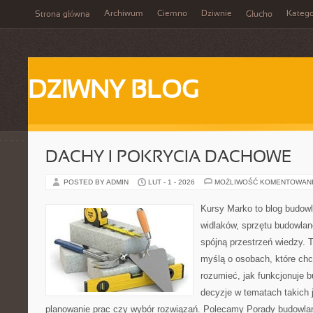
Archiwum
Ciemno
Dziwnie
Katego
Strona główna
Głucho
DZIWNY BLOG
DACHY I POKRYCIA DACHOWE
POSTED BY ADMIN
LUT - 1 - 2026
MOŻLIWOŚĆ KOMENTOWAN
Kursy Marko to blog budowl
widlaków, sprzętu budowlan
spójną przestrzeń wiedzy. 
myślą o osobach, które chc
rozumieć, jak funkcjonuje 
decyzje w tematach takich 
planowanie prac czy wybór rozwiązań. Polecamy Porady budowlane