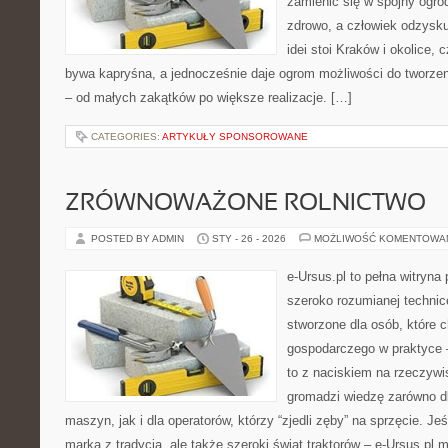
zamienić się w spójny ogród
zdrowo, a człowiek odzysku
idei stoi Kraków i okolice, 
bywa kapryśna, a jednocześnie daje ogrom możliwości do tworze
– od małych zakątków po większe realizacje. […]
CATEGORIES:
ARTYKUŁY SPONSOROWANE
ZRÓWNOWAŻONE ROLNICTWO
POSTED BY ADMIN
STY - 26 - 2026
MOŻLIWOŚĆ KOMENTOWA
e-Ursus.pl to pełna witryna
szeroko rozumianej technice
stworzone dla osób, które 
gospodarczego w praktyce 
to z naciskiem na rzeczywi
gromadzi wiedzę zarówno 
maszyn, jak i dla operatorów, którzy “zjedli zęby” na sprzęcie. Jeś
marka z tradycją, ale także szeroki świat traktorów – e-Ursus.p