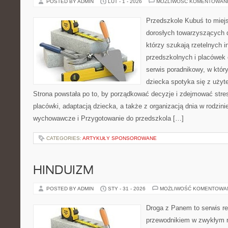
POSTED BY ADMIN
LUT - 1 - 2026
MOŻLIWOŚĆ KOMENTOWAN
Przedszkole Kubuś to miej
dorosłych towarzyszących 
którzy szukają rzetelnych i
przedszkolnych i placówek 
serwis poradnikowy, w któr
dziecka spotyka się z uży
Strona powstała po to, by porządkować decyzje i zdejmować str
placówki, adaptacją dziecka, a także z organizacją dnia w rodzi
wychowawcze i Przygotowanie do przedszkola […]
CATEGORIES:
ARTYKUŁY SPONSOROWANE
HINDUIZM
POSTED BY ADMIN
STY - 31 - 2026
MOŻLIWOŚĆ KOMENTOWA
Droga z Panem to serwis rel
przewodnikiem w zwykłym r