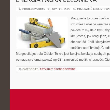
ENERGIA I AURA CZŁOWIEKA
POSTED BY ADMIN
STY - 25 - 2026
MOŻLIWOŚĆ KOMENTOWA
Margoseila to przestrzeń w 
rozumiesz własne wnętrze n
powstał z myślą o tym, aby
kim jesteś, jak reagujesz,
chcesz iść. Jeśli kiedykolw
codzienności brakuje Ci odd
Margoseila jest dla Ciebie. To nie jest kolejna kolekcja suchych por
pomaga systematyzować myśli i zamieniać mętlik w jasność. Ci
CATEGORIES:
ARTYKUŁY SPONSOROWANE