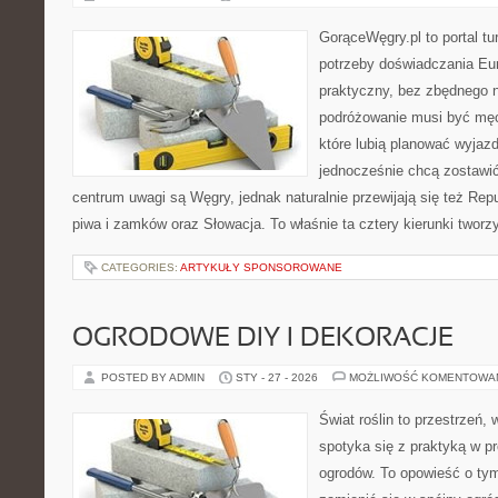
GorąceWęgry.pl to portal tu
potrzeby doświadczania Eu
praktyczny, bez zbędnego n
podróżowanie musi być męc
które lubią planować wyjazd
jednocześnie chcą zostawi
centrum uwagi są Węgry, jednak naturalnie przewijają się też Repu
piwa i zamków oraz Słowacja. To właśnie ta cztery kierunki tworz
CATEGORIES:
ARTYKUŁY SPONSOROWANE
OGRODOWE DIY I DEKORACJE
POSTED BY ADMIN
STY - 27 - 2026
MOŻLIWOŚĆ KOMENTOWA
Świat roślin to przestrzeń, 
spotyka się z praktyką w pr
ogrodów. To opowieść o tym