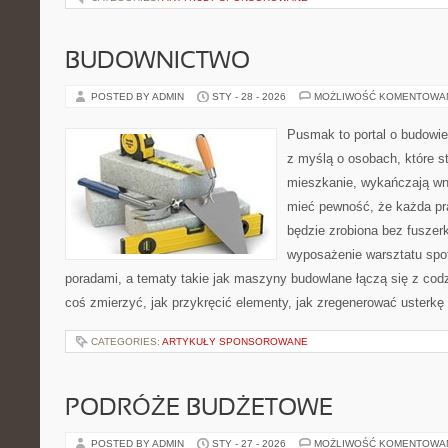
BUDOWNICTWO
POSTED BY ADMIN
STY - 28 - 2026
MOŻLIWOŚĆ KOMENTOWA
Pusmak to portal o budowie
z myślą o osobach, które s
mieszkanie, wykańczają wnę
mieć pewność, że każda p
będzie zrobiona bez fuszerk
wyposażenie warsztatu spot
poradami, a tematy takie jak maszyny budowlane łączą się z cod
coś zmierzyć, jak przykręcić elementy, jak zregenerować usterkę
CATEGORIES:
ARTYKUŁY SPONSOROWANE
PODRÓŻE BUDŻETOWE
POSTED BY ADMIN
STY - 27 - 2026
MOŻLIWOŚĆ KOMENTOWA