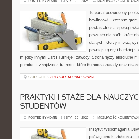
POSTED BY ADMIN
STY - 29 - 2026
MOŻLIWOŚĆ KOMENTOWA
To portal poświęcony poolow
bowlingowi – czterem grom p
powtarzalność, spokój i wł
powstało dla osób, które ch
dla tych, którzy mierzą wyże
pewniejszą grę i bardziej s
między innymi Dart i Turnieje i zawody. Strona łączy absolutne 
poradami. Znajdziesz tu treści, które tłumaczą zasady oraz niuan
CATEGORIES:
ARTYKUŁY SPONSOROWANE
PRAKTYKI I STAŻE DLA NAUCZYCIE
STUDENTÓW
POSTED BY ADMIN
STY - 29 - 2026
MOŻLIWOŚĆ KOMENTOWA
Instytut Wspomagania Oświ
poświęcona kształceniu – p