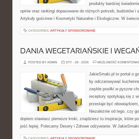
produkty bardziej świadomie
opinie oraz rankingi dopasowane do różnych potrzeb, budżetów i s
Artykuły gościnne i Kosmetyki Naturalne i Ekologiczne. W świecie
CATEGORIES:
ARTYKUŁY SPONSOROWANE
DANIA WEGETARIAŃSKIE I WEGA
POSTED BY ADMIN
STY - 28 - 2026
MOŻLIWOŚĆ KOMENTOWA
JakieSmaki.pl to portal o g
by odczarowywać kuchenne
zwykłe posiłki w pyszne chw
receptury spotykają się z 
przestaje być obowiązkiem, 
Niezależnie od tego, czy go
dopiero stawiasz pierwsze kroki, znajdziesz tu inspiracje, które 
jeść lepiej. Polecamy Desery i Zdrowe odżywianie. W JakieSmaki.
CATEGORIES:
ARTYKUŁY SPONSOROWANE