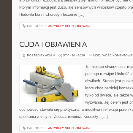
a przy okazji wzbogacają perspektywę. Ikarion.pl może być dla C
którym informacji jest dużo, ale sensownych wniosków często bra
Hodowla koni i Choroby i leczenie […]
CATEGORIES:
ARTYKUŁY SPONSOROWANE
CUDA I OBJAWIENIA
POSTED BY ADMIN
STY - 30 - 2026
MOŻLIWOŚĆ KOMENTOWA
To miejsce stworzone z myś
pomaga rozwijać bliskość 
chwilach. Strona jest punkt
które chcą bardziej konsekw
tylko od święta, ale także 
wyzwania. Jej celem jest p
duchowość stawała się praktyczna, a modlitwa i refleksja przenik
spotkania z innymi. Zobacz również: Kościoły i […]
CATEGORIES:
ARTYKUŁY SPONSOROWANE