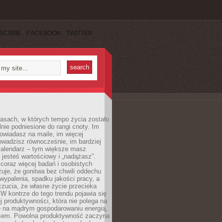
SCRIBE
FACEBOOK
TWITTER
asach, w których tempo życia zostało
alnie podniesione do rangi cnoty. Im
owiadasz na maile, im więcej
owadzisz równocześnie, im bardziej
kalendarz – tym większe masz
 jesteś wartościowy i „nadążasz”.
oraz więcej badań i osobistych
azuje, że gonitwa bez chwili oddechu
wypalenia, spadku jakości pracy, a
zucia, że własne życie przecieka
 W kontrze do tego trendu pojawia się
j produktywności, która nie polega na
le na mądrym gospodarowaniu energią,
sem. Powolna produktywność zaczyna