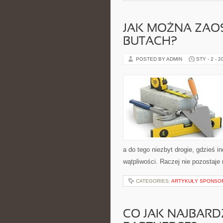
JAK MOŻNA ZAO
BUTACH?
POSTED BY ADMIN
STY - 2 - 2
a do tego niezbyt drogie, gdzieś i
wątpliwości. Raczej nie pozostaje 
CATEGORIES:
ARTYKUŁY SPONS
CO JAK NAJBARD