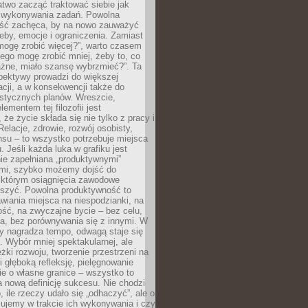
atwo zacząć traktować siebie jak
wykonywania zadań. Powolna
ść zachęca, by na nowo zauważyć
eby, emocje i ograniczenia. Zamiast
mogę zrobić więcej?”, warto czasem
ego mogę zrobić mniej, żeby to, co
żne, miało szansę wybrzmieć?”. Ta
pektywy prowadzi do większej
cji, a w konsekwencji także do
listycznych planów. Wreszcie,
ementem tej filozofii jest
że życie składa się nie tylko z pracy i
Relacje, zdrowie, rozwój osobisty,
su – to wszystko potrzebuje miejsca
. Jeśli każda luka w grafiku jest
ie zapełniana „produktywnymi”
mi, szybko możemy dojść do
którym osiągnięcia zawodowe
eszyć. Powolna produktywność to
wiania miejsca na niespodzianki, na
ść, na zwyczajne bycie – bez celu,
a, bez porównywania się z innymi. W
ry nagradza tempo, odwagą staje się
. Wybór mniej spektakularnej, ale
eżki rozwoju, tworzenie przestrzeni na
 głęboką refleksję, pielęgnowanie
anie o własne granice – wszystko to
a nową definicję sukcesu. Nie chodzi
o, ile rzeczy udało się „odhaczyć”, ale o
czujemy w trakcie ich wykonywania i czy