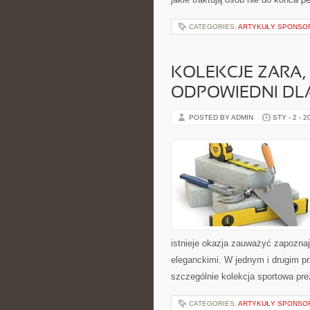
CATEGORIES:
ARTYKUŁY SPONS
KOLEKCJE ZARA
ODPOWIEDNI DLA
POSTED BY ADMIN
STY - 2 - 2
istnieje okazja zauważyć zapoznaj
eleganckimi. W jednym i drugim pr
szczególnie kolekcja sportowa pre
CATEGORIES:
ARTYKUŁY SPONS