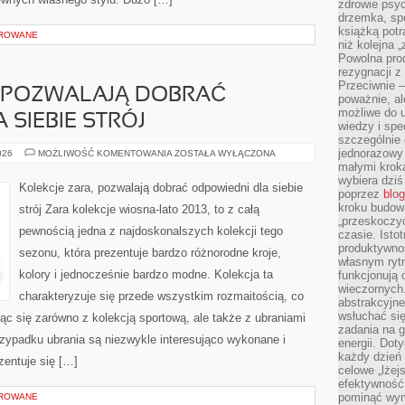
zdrowie psyc
drzemka, spo
książką potr
OROWANE
niż kolejna 
Powolna pro
rezygnacji z
Przeciwnie –
, POZWALAJĄ DOBRAĆ
poważnie, al
możliwe do u
 SIEBIE STRÓJ
wiedzy i spe
szczególnie 
jednorazowy
KOLEKCJE
026
MOŻLIWOŚĆ KOMENTOWANIA
ZOSTAŁA WYŁĄCZONA
ZARA,
małymi kroka
POZWALAJĄ
wybiera dziś
DOBRAĆ
Kolekcje zara, pozwalają dobrać odpowiedni dla siebie
ODPOWIEDNI
poprzez
blog
DLA
kroku budow
strój Zara kolekcje wiosna-lato 2013, to z całą
SIEBIE
„przeskoczyć
STRÓJ
pewnością jedna z najdoskonalszych kolekcji tego
czasie. Ist
produktywnoś
sezonu, która prezentuje bardzo różnorodne kroje,
własnym ryt
kolory i jednocześnie bardzo modne. Kolekcja ta
funkcjonują 
wieczornych
charakteryzuje się przede wszystkim rozmaitością, co
abstrakcyjne
wsłuchać się
ąc się zarówno z kolekcją sportową, ale także z ubraniami
zadania na 
zypadku ubrania są niezwykle interesująco wykonane i
energii. Dot
każdy dzień
zentuje się […]
celowe „lżej
efektywność
pominąć wym
OROWANE