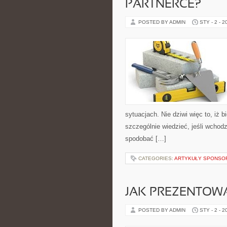
PARTNERCE?
POSTED BY ADMIN
STY - 2 - 2
sytuacjach. Nie dziwi więc to, iż 
szczególnie wiedzieć, jeśli wchodz
spodobać […]
CATEGORIES:
ARTYKUŁY SPONS
JAK PREZENTOWA
POSTED BY ADMIN
STY - 2 - 2