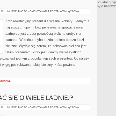
po latach bę
było napraw
CO
026
MOŻLIWOŚĆ KOMENTOWANIA
ZOSTAŁA WYŁĄCZONA
JAK
NAJBARDZIEJ
WARTO
Zrób rewelacyjny prezent dla własnej kobiety! Jednym z
KUPIĆ
WŁASNEJ
najlepszych upominków jakie można sprawić swojej
PARTNERCE?
partnerce jest z całą pewnością bielizna erotyczna
damska. W końcu chyba każda kobieta bardzo ludzi
bieliznę. Wydaje się zatem, że seksowna bielizna jest
takim prezentem, który jest idealny we wszystkich
bielizna jest jednym z popularniejszych prezentów. Co należy
i w grę poszukiwanie takiej bielizny, która powinna
OROWANE
Ć SIĘ O WIELE ŁADNIEJ?
JAK
026
MOŻLIWOŚĆ KOMENTOWANIA
ZOSTAŁA WYŁĄCZONA
PREZENTOWAĆ
SIĘ
O