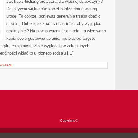
Jak kupić bieliznę erotyczną dla własnej dziewczyny?
WIELE
ŁADNIEJ?
Definitywna większość kobiet bardzo dba o własną
urodę. To dobrze, ponieważ generalnie trzeba dbać o
siebie… Dobrze, lecz co trzeba zrobić, aby wyglądać
atrakcyjniej? Na pewno ważna jest moda – a więc warto
kupić sobie gustowne ubranie, np. bluzkę. Często
 stylu, co sprawia, iż nie wyglądają w zakupionych
ególności widać to u różnego rodzaju […]
OROWANE
Copyright ©