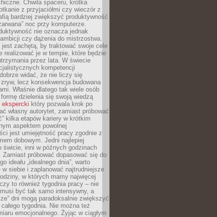
hiczne. Chwila spaceru, krótka
tkanie z przyjaciółmi czy wieczór z
afią bardziej zwiększyć produktywność
„zarwana” noc przy komputerze.
duktywność nie oznacza jednak
 ambicji czy dążenia do mistrzostwa.
 jest zachętą, by traktować swoje cele
e realizować je w tempie, które będzie
trzymania przez lata. W świecie
cjalistycznych kompetencji
dobrze widać, że nie liczy się
 zryw, lecz konsekwencja budowana
mi. Właśnie dlatego tak wiele osób
 formę dzielenia się swoją wiedzą
 ekspercki
który pozwala krok po
ać własny autorytet, zamiast próbować
” kilka etapów kariery w krótkim
otnym aspektem powolnej
ci jest umiejętność pracy zgodnie z
mem dobowym. Jedni najlepiej
o świcie, inni w późnych godzinach
. Zamiast próbować dopasować się do
go ideału „idealnego dnia”, warto
 w siebie i zaplanować najtrudniejsze
godziny, w których mamy najwięcej
yczy to również tygodnia pracy – nie
 musi być tak samo intensywny, a
sze” dni mogą paradoksalnie zwiększyć
 całego tygodnia. Nie można też
iaru emocjonalnego. Żyjąc w ciągłym