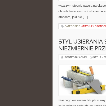
wyższym stopniu pasują na ekspedi
chorobotwórczymi substratami – zo
standard, jaki nie […]
CATEGORIES:
ARTYKUŁY SPONS
STYL UBIERANIA
NIEZMIERNIE PR
POSTED BY ADMIN
STY - 2 - 2
własnego wizerunku tak jak mamy n
jakie traktują osób nie do końca 