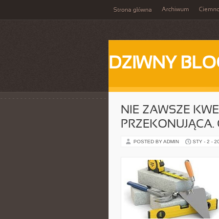
Archiwum
Ciemn
Strona główna
DZIWNY BLO
NIE ZAWSZE KWE
PRZEKONUJĄCA.
POSTED BY ADMIN
STY - 2 - 2