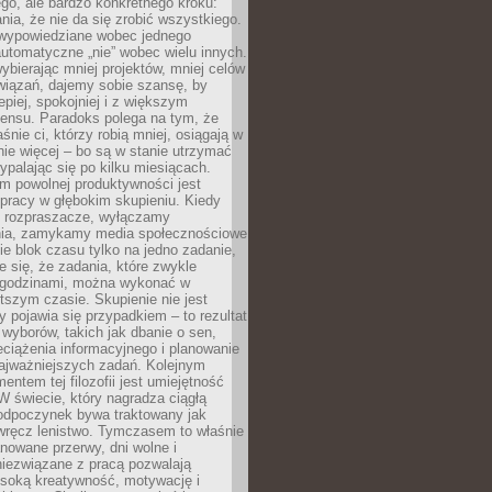
ego, ale bardzo konkretnego kroku:
ia, że nie da się zrobić wszystkiego.
 wypowiedziane wobec jednego
automatyczne „nie” wobec wielu innych.
bierając mniej projektów, mniej celów
wiązań, dajemy sobie szansę, by
epiej, spokojniej i z większym
ensu. Paradoks polega na tym, że
śnie ci, którzy robią mniej, osiągają w
nie więcej – bo są w stanie utrzymać
ypalając się po kilku miesiącach.
em powolnej produktywności jest
pracy w głębokim skupieniu. Kiedy
 rozpraszacze, wyłączamy
ia, zamykamy media społecznościowe
ie blok czasu tylko na jedno zadanie,
e się, że zadania, które zwykle
ę godzinami, można wykonać w
tszym czasie. Skupienie nie jest
y pojawia się przypadkiem – to rezultat
yborów, takich jak dbanie o sen,
eciążenia informacyjnego i planowanie
najważniejszych zadań. Kolejnym
ntem tej filozofii jest umiejętność
 W świecie, który nagradza ciągłą
odpoczynek bywa traktowany jak
wręcz lenistwo. Tymczasem to właśnie
nowane przerwy, dni wolne i
niezwiązane z pracą pozwalają
soką kreatywność, motywację i