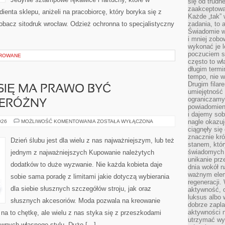
się od trudn
zaakceptowan
enta sklepu, aniżeli na pracobiorcę, który boryka się z
Każde „tak”
bacz sitodruk wrocław. Odzież ochronna to specjalistyczny
zadania, to 
Świadomie wy
i mniej zobo
wykonać je l
poczuciem s
OROWANE
często to wła
długim termi
tempo, nie w
Drugim filar
 SIĘ MA PRAWO BYĆ
umiejętność 
ograniczamy
ZERÓŻNY
powiadomien
i dajemy sob
STYL
nagle okazuj
026
MOŻLIWOŚĆ KOMENTOWANIA
ZOSTAŁA WYŁĄCZONA
UBIERANIA
ciągnęły si
SIĘ
znacznie kró
MA
Dzień ślubu jest dla wielu z nas najważniejszym, lub też
PRAWO
stanem, któr
BYĆ
świadomych w
jednym z najważniejszych Kupowanie należytych
NIEZMIERNIE
unikanie prz
PRZERÓŻNY
dodatków to duże wyzwanie. Nie każda kobieta daje
dnia wokół 
ważnym eleme
sobie sama poradę z limitami jakie dotyczą wybierania
regeneracji.
dla siebie słusznych szczegółów stroju, jak oraz
aktywność, 
luksus albo 
słusznych akcesoriów. Moda pozwala na kreowanie
dobrze zapla
aktywności 
a to chętkę, ale wielu z nas styka się z przeszkodami
utrzymać wy
pewnych własnego stylu. Dużo […]