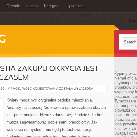
o
Dziwnie
Kategorie
Głucho
Spis Treści
SUB
G
STIA ZAKUPU OKRYCIA JEST
Żyjemy w cz
 CZASEM
niemal oficj
szybciej odp
projektów pr
NIE
026
MOŻLIWOŚĆ KOMENTOWANIA
ZOSTAŁA WYŁĄCZONA
wypełniony 
ZAWSZE
KWESTIA
poczucie, że
ZAKUPU
Kwiaty mogą być oryginalną ozdobą mieszkania.
Tymczasem c
OKRYCIA
JEST
historii pok
Niestety najczęściej Nie zawsze sprawa zakupu okrycia
PRZEKONUJĄCA.
prowadzi do 
CZASEM
jest przekonująca. Nieraz zdarza się, iż odzież dla firm
nawet do poc
przez palce.
muszą zagwarantować sobie sami pracobiorcy. Jak
idea powolne
lenistwie, a
wolno się domyśleć – nie będą to fachowe stroje.
uwagą i cza
Jedynie sztampowe rękawice i fartuchy, które w