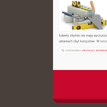
kobiety zbytnio nie mają wyczucia
ubraniach zbyt korzystnie. W szcz
CATEGORIES:
ARTYKUŁY SPONS