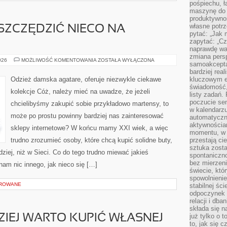
pośpiechu, ł
maszynę do 
produktywno
własne potrz
SZCZĘDZIĆ NIECO NA
pytać: „Jak 
zapytać: „Cz
naprawdę wa
zmiana pers
JAK
026
MOŻLIWOŚĆ KOMENTOWANIA
ZOSTAŁA WYŁĄCZONA
samoakcepta
MOŻNA
ZAOSZCZĘDZIĆ
bardziej rea
NIECO
Odzież damska agatare, oferuje niezwykle ciekawe
kluczowym el
NA
świadomość, 
BUTACH?
kolekcje Cóż, należy mieć na uwadze, że jeżeli
listy zadań. 
poczucie sen
chcielibyśmy zakupić sobie przykładowo martensy, to
w kalendarzu
może po prostu powinny bardziej nas zainteresować
automatyczn
aktywnościa
sklepy internetowe? W końcu mamy XXI wiek, a więc
momentu, w 
trudno zrozumieć osoby, które chcą kupić solidne buty,
przestają ci
sztuka zosta
ndziej, niż w Sieci. Co do tego trudno miewać jakieś
spontaniczno
bez mierzeni
nam nic innego, jak nieco się […]
świecie, któ
spowolnienie
OROWANE
stabilnej ści
odpoczynek i
relacji i db
składa się n
już tylko o t
ZIEJ WARTO KUPIĆ WŁASNEJ
to, jak się 