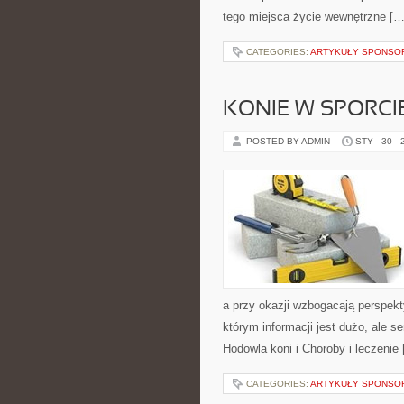
tego miejsca życie wewnętrzne […
CATEGORIES:
ARTYKUŁY SPONS
KONIE W SPORCI
POSTED BY ADMIN
STY - 30 -
a przy okazji wzbogacają perspekt
którym informacji jest dużo, ale 
Hodowla koni i Choroby i leczenie
CATEGORIES:
ARTYKUŁY SPONS