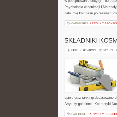
w podejmowaniu decyzji – od spra
Psychologia w edukacji i Materiały
pełni rolę kompasu po realności o
CATEGORIES:
ARTYKUŁY SPONS
SKŁADNIKI KOSM
POSTED BY ADMIN
STY - 28 -
opinie oraz rankingi dopasowane d
Artykuły gościnne i Kosmetyki Nat
CATEGORIES:
ARTYKUŁY SPONS