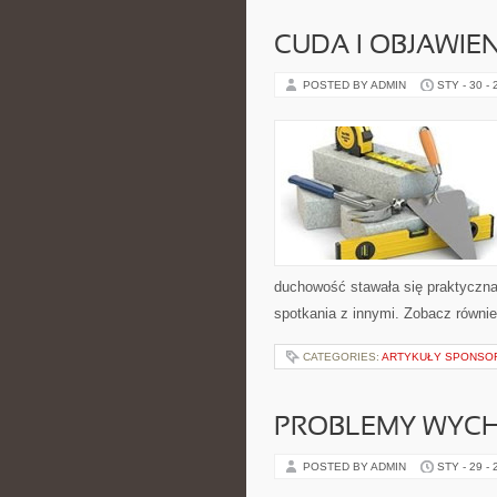
CUDA I OBJAWIE
POSTED BY ADMIN
STY - 30 -
duchowość stawała się praktyczna,
spotkania z innymi. Zobacz równie
CATEGORIES:
ARTYKUŁY SPONS
PROBLEMY WYC
POSTED BY ADMIN
STY - 29 -