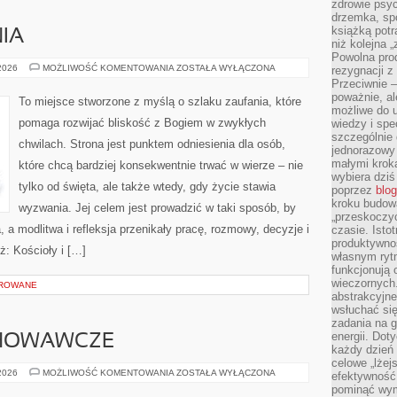
zdrowie psyc
drzemka, spo
książką potr
NIA
niż kolejna 
Powolna pro
CUDA
 2026
MOŻLIWOŚĆ KOMENTOWANIA
ZOSTAŁA WYŁĄCZONA
rezygnacji z
I
Przeciwnie –
OBJAWIENIA
poważnie, al
To miejsce stworzone z myślą o szlaku zaufania, które
możliwe do u
pomaga rozwijać bliskość z Bogiem w zwykłych
wiedzy i spe
szczególnie 
chwilach. Strona jest punktem odniesienia dla osób,
jednorazowy
małymi kroka
które chcą bardziej konsekwentnie trwać w wierze – nie
wybiera dziś
tylko od święta, ale także wtedy, gdy życie stawia
poprzez
blog
kroku budow
wyzwania. Jej celem jest prowadzić w taki sposób, by
„przeskoczyć
 a modlitwa i refleksja przenikały pracę, rozmowy, decyzje i
czasie. Ist
produktywnoś
ż: Kościoły i […]
własnym ryt
funkcjonują 
wieczornych
OROWANE
abstrakcyjne
wsłuchać się
zadania na 
energii. Dot
HOWAWCZE
każdy dzień
celowe „lżej
PROBLEMY
 2026
MOŻLIWOŚĆ KOMENTOWANIA
ZOSTAŁA WYŁĄCZONA
efektywność
WYCHOWAWCZE
pominąć wym