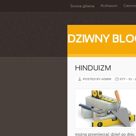
Archiwum
Ciemn
Strona główna
DZIWNY BLO
HINDUIZM
POSTED BY ADMIN
STY - 31 -
można przemierzać dzień po dniu.