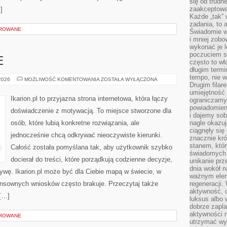
się od trudn
zaakceptowan
]
Każde „tak”
zadania, to 
OROWANE
Świadomie wy
i mniej zobo
wykonać je l
poczuciem s
E
często to wła
długim termi
tempo, nie w
KONIE
 2026
MOŻLIWOŚĆ KOMENTOWANIA
ZOSTAŁA WYŁĄCZONA
Drugim filar
W
SPORCIE
umiejętność 
Ikarion.pl to przyjazna strona internetowa, która łączy
ograniczamy
powiadomien
doświadczenie z motywacją. To miejsce stworzone dla
i dajemy sob
osób, które lubią konkretne rozwiązania, ale
nagle okazuj
ciągnęły si
jednocześnie chcą odkrywać nieoczywiste kierunki.
znacznie kró
stanem, któr
Całość została pomyślana tak, aby użytkownik szybko
świadomych w
docierał do treści, które porządkują codzienne decyzje,
unikanie prz
dnia wokół 
ywę. Ikarion.pl może być dla Ciebie mapą w świecie, w
ważnym eleme
sensownych wniosków często brakuje. Przeczytaj także
regeneracji.
aktywność, 
 […]
luksus albo 
dobrze zapla
aktywności 
OROWANE
utrzymać wy