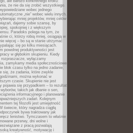
ego, ale bardzo konkretnego kroku:
ia, że nie da się zrobić wszystkiego.
 wypowiedziane wobec jednego
automatyczne „nie” wobec wielu innych.
bierając mniej projektów, mniej celów
wiązań, dajemy sobie szansę, by
epiej, spokojniej i z większym
ensu. Paradoks polega na tym, że
śnie ci, którzy robią mniej, osiągają w
nie więcej – bo są w stanie utrzymać
ypalając się po kilku miesiącach.
em powolnej produktywności jest
pracy w głębokim skupieniu. Kiedy
 rozpraszacze, wyłączamy
ia, zamykamy media społecznościowe
ie blok czasu tylko na jedno zadanie,
e się, że zadania, które zwykle
ę godzinami, można wykonać w
tszym czasie. Skupienie nie jest
y pojawia się przypadkiem – to rezultat
yborów, takich jak dbanie o sen,
eciążenia informacyjnego i planowanie
najważniejszych zadań. Kolejnym
ntem tej filozofii jest umiejętność
 W świecie, który nagradza ciągłą
odpoczynek bywa traktowany jak
wręcz lenistwo. Tymczasem to właśnie
nowane przerwy, dni wolne i
niezwiązane z pracą pozwalają
soką kreatywność, motywację i