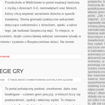
pośpiechu, ł
Przedszkole w Wielichowie to portal inspiracji tworzony
maszynę do 
z myślą o dzieciach 3–6, niemowlętach oraz bliskich,
produktywno
własne potrz
którzy chcą wspierać wzrastanie dziecka w sposób
pytać: „Jak 
zapytać: „Cz
świadomy. Strona gromadzi praktyczne wskazówki
naprawdę wa
dotyczące codzienności z dzieckiem, opieki, a także
zmiana pers
samoakcepta
tego, jak budować bezpieczną więź. To miejsce, w
bardziej rea
dczeniem, dzięki czemu łatwiej wdrażać sensowne rytuały w
kluczowym el
świadomość, 
rmienie i żywienie o Bezpieczeństwo dzieci. Na stronie
listy zadań. 
poczucie sen
w kalendarzu
automatyczn
OROWANE
aktywnościa
momentu, w 
przestają ci
sztuka zosta
EGIE GRY
spontaniczno
bez mierzeni
świecie, któ
TECHNIKI
 2026
MOŻLIWOŚĆ KOMENTOWANIA
ZOSTAŁA WYŁĄCZONA
spowolnienie
I
STRATEGIE
stabilnej ści
GRY
To portal poświęcony poolowi, snookerowi, darts oraz
odpoczynek i
relacji i db
bowlingowi – czterem grom precyzji, w których liczy się
składa się n
powtarzalność, spokój i właściwy wybór. To miejsce
już tylko o t
to, jak się 