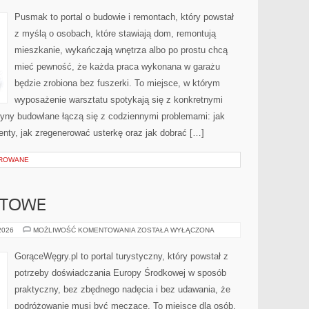
Pusmak to portal o budowie i remontach, który powstał
z myślą o osobach, które stawiają dom, remontują
mieszkanie, wykańczają wnętrza albo po prostu chcą
mieć pewność, że każda praca wykonana w garażu
będzie zrobiona bez fuszerki. To miejsce, w którym
wyposażenie warsztatu spotykają się z konkretnymi
zyny budowlane łączą się z codziennymi problemami: jak
enty, jak zregenerować usterkę oraz jak dobrać […]
OROWANE
ETOWE
PODRÓŻE
 2026
MOŻLIWOŚĆ KOMENTOWANIA
ZOSTAŁA WYŁĄCZONA
BUDŻETOWE
GorąceWęgry.pl to portal turystyczny, który powstał z
potrzeby doświadczania Europy Środkowej w sposób
praktyczny, bez zbędnego nadęcia i bez udawania, że
podróżowanie musi być męczące. To miejsce dla osób,