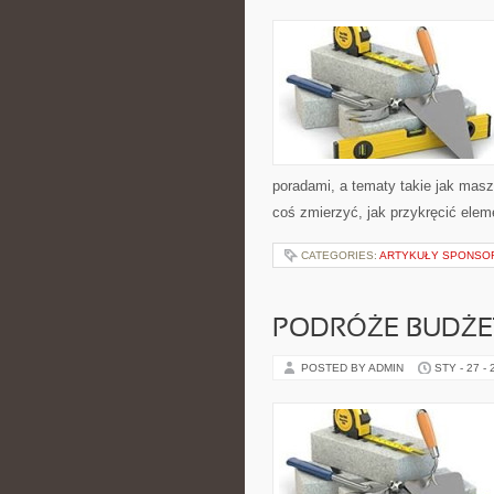
poradami, a tematy takie jak mas
coś zmierzyć, jak przykręcić elem
CATEGORIES:
ARTYKUŁY SPONS
PODRÓŻE BUDŻ
POSTED BY ADMIN
STY - 27 -