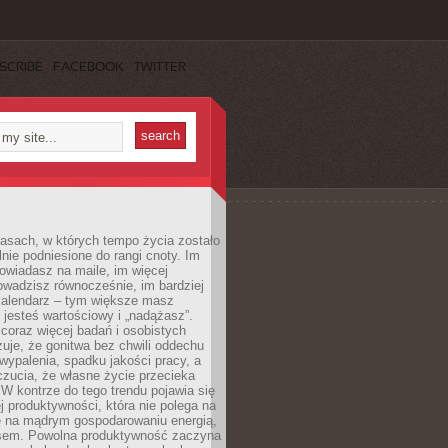
SCRIBE
FACEBOOK
TWITTER
asach, w których tempo życia zostało
alnie podniesione do rangi cnoty. Im
owiadasz na maile, im więcej
owadzisz równocześnie, im bardziej
kalendarz – tym większe masz
 jesteś wartościowy i „nadążasz”.
oraz więcej badań i osobistych
azuje, że gonitwa bez chwili oddechu
wypalenia, spadku jakości pracy, a
zucia, że własne życie przecieka
 W kontrze do tego trendu pojawia się
j produktywności, która nie polega na
le na mądrym gospodarowaniu energią,
sem. Powolna produktywność zaczyna