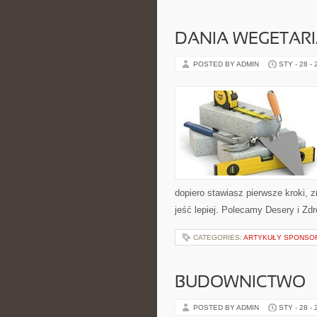
DANIA WEGETARI
POSTED BY ADMIN
STY - 28 -
dopiero stawiasz pierwsze kroki, z
jeść lepiej. Polecamy Desery i Zd
CATEGORIES:
ARTYKUŁY SPONS
BUDOWNICTWO
POSTED BY ADMIN
STY - 28 -