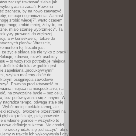
atwo zacząć traktować siebie jak
wykonywania zadań. Powolna
ść zachęca, by na nowo zauważyć
eby, emocje i ograniczenia. Zamiast
mogę zrobić więcej?”, warto czasem
ego mogę zrobić mniej, żeby to, co
żne, miało szansę wybrzmieć?”. Ta
pektywy prowadzi do większej
cji, a w konsekwencji także do
listycznych planów. Wreszcie,
ementem tej filozofii jest
że życie składa się nie tylko z pracy i
Relacje, zdrowie, rozwój osobisty,
su – to wszystko potrzebuje miejsca
. Jeśli każda luka w grafiku jest
ie zapełniana „produktywnymi”
mi, szybko możemy dojść do
którym osiągnięcia zawodowe
eszyć. Powolna produktywność to
wiania miejsca na niespodzianki, na
ść, na zwyczajne bycie – bez celu,
a, bez porównywania się z innymi. W
ry nagradza tempo, odwagą staje się
. Wybór mniej spektakularnej, ale
eżki rozwoju, tworzenie przestrzeni na
 głęboką refleksję, pielęgnowanie
anie o własne granice – wszystko to
a nową definicję sukcesu. Nie chodzi
o, ile rzeczy udało się „odhaczyć”, ale o
czujemy w trakcie ich wykonywania i czy