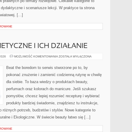
w prawnych po tematy rozwojowe. Ciekawe kategorie to
 dydaktyczne i scenariusze lekcji. W praktyce ta strona
światowej. […]
OROWANE
ETYCZNE I ICH DZIAŁANIE
SKŁADNIKI
 2026
MOŻLIWOŚĆ KOMENTOWANIA
ZOSTAŁA WYŁĄCZONA
KOSMETYCZNE
I
ICH
Beat the boredom to serwis stworzone po to, by
DZIAŁANIE
pokonać znużenie i zamienić codzienną rutynę w chwilę
dla siebie. To baza wiedzy o produktach beauty,
perfumach oraz kolorach do manicure. Jeśli szukasz
pomysłów, chcesz lepiej rozumieć recepturę i wybierać
produkty bardziej świadomie, znajdziesz tu instrukcje,
o różnych potrzeb, budżetów i stylów. Nowe kategorie to
uralne i Ekologiczne. W świecie beauty łatwo się […]
OROWANE