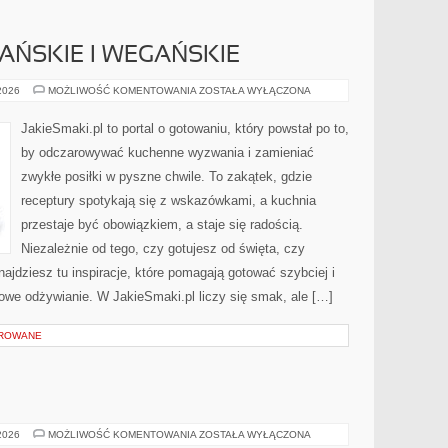
AŃSKIE I WEGAŃSKIE
DANIA
 2026
MOŻLIWOŚĆ KOMENTOWANIA
ZOSTAŁA WYŁĄCZONA
WEGETARIAŃSKIE
I
WEGAŃSKIE
JakieSmaki.pl to portal o gotowaniu, który powstał po to,
by odczarowywać kuchenne wyzwania i zamieniać
zwykłe posiłki w pyszne chwile. To zakątek, gdzie
receptury spotykają się z wskazówkami, a kuchnia
przestaje być obowiązkiem, a staje się radością.
Niezależnie od tego, czy gotujesz od święta, czy
najdziesz tu inspiracje, które pomagają gotować szybciej i
rowe odżywianie. W JakieSmaki.pl liczy się smak, ale […]
OROWANE
BUDOWNICTWO
 2026
MOŻLIWOŚĆ KOMENTOWANIA
ZOSTAŁA WYŁĄCZONA