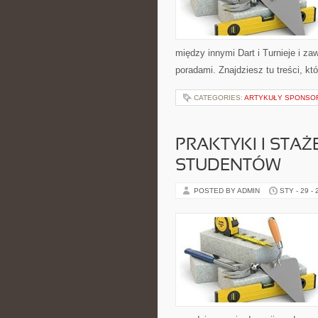
między innymi Dart i Turnieje i z
poradami. Znajdziesz tu treści, k
CATEGORIES:
ARTYKUŁY SPONS
PRAKTYKI I STAŻ
STUDENTÓW
POSTED BY ADMIN
STY - 29 -