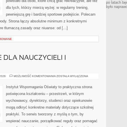
powstało dla osób, które chcą grać rekreacyjnie, ale też
po latach bę
było napraw
dla tych, którzy mierzą wyżej: w regularny trening,
pewniejszą grę i bardziej sportowe podejście. Polecam
awody. Strona łączy absolutne minimum z konkretnymi
tóre tłumaczą zasady oraz niuanse: od […]
OROWANE
E DLA NAUCZYCIELI I
PRAKTYKI
 2026
MOŻLIWOŚĆ KOMENTOWANIA
ZOSTAŁA WYŁĄCZONA
I
STAŻE
DLA
Instytut Wspomagania Oświaty to praktyczna strona
NAUCZYCIELI
I
poświęcona kształceniu – przestrzeń, w którym
STUDENTÓW
wychowawcy, dyrektorzy, studenci oraz opiekunowie
mogą odkryć konkretne materiały dotyczące szkolnej
praktyki. To serwis tworzony z myślą o tym, by
wspierać nauczanie, porządkować reguły oraz pomagać