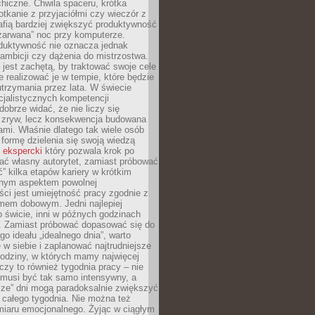
hiczne. Chwila spaceru, krótka
tkanie z przyjaciółmi czy wieczór z
afią bardziej zwiększyć produktywność
„zarwana” noc przy komputerze.
duktywność nie oznacza jednak
 ambicji czy dążenia do mistrzostwa.
 jest zachętą, by traktować swoje cele
e realizować je w tempie, które będzie
trzymania przez lata. W świecie
cjalistycznych kompetencji
dobrze widać, że nie liczy się
 zryw, lecz konsekwencja budowana
mi. Właśnie dlatego tak wiele osób
 formę dzielenia się swoją wiedzą
 ekspercki
który pozwala krok po
ać własny autorytet, zamiast próbować
” kilka etapów kariery w krótkim
otnym aspektem powolnej
ci jest umiejętność pracy zgodnie z
mem dobowym. Jedni najlepiej
o świcie, inni w późnych godzinach
. Zamiast próbować dopasować się do
go ideału „idealnego dnia”, warto
 w siebie i zaplanować najtrudniejsze
godziny, w których mamy najwięcej
yczy to również tygodnia pracy – nie
 musi być tak samo intensywny, a
sze” dni mogą paradoksalnie zwiększyć
 całego tygodnia. Nie można też
iaru emocjonalnego. Żyjąc w ciągłym