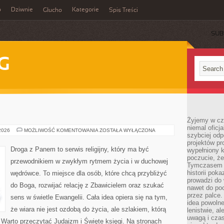
o
Dziwnie
Kategorie
Głucho
Spis Treści
SUB
G
Żyjemy w cz
niemal oficj
HINDUIZM
 2026
MOŻLIWOŚĆ KOMENTOWANIA
ZOSTAŁA WYŁĄCZONA
szybciej odp
projektów pr
Droga z Panem to serwis religijny, który ma być
wypełniony 
poczucie, że
przewodnikiem w zwykłym rytmem życia i w duchowej
Tymczasem c
historii pok
wędrówce. To miejsce dla osób, które chcą przybliżyć
prowadzi do 
do Boga, rozwijać relację z Zbawicielem oraz szukać
nawet do poc
przez palce.
sens w świetle Ewangelii. Cała idea opiera się na tym,
idea powolne
że wiara nie jest ozdobą do życia, ale szlakiem, którą
lenistwie, a
uwagą i cza
 Warto przeczytać Judaizm i Święte księgi. Na stronach