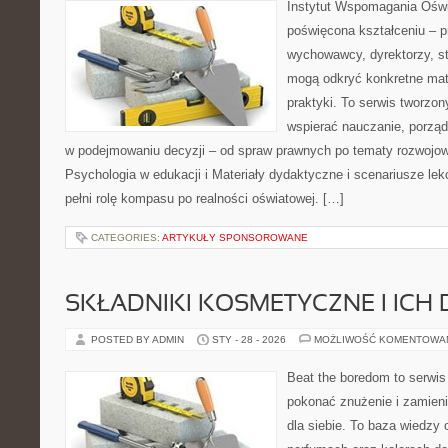
Instytut Wspomagania Oświ
poświęcona kształceniu – p
wychowawcy, dyrektorzy, s
mogą odkryć konkretne mate
praktyki. To serwis tworzon
wspierać nauczanie, porzą
w podejmowaniu decyzji – od spraw prawnych po tematy rozwojow
Psychologia w edukacji i Materiały dydaktyczne i scenariusze lekc
pełni rolę kompasu po realności oświatowej. […]
CATEGORIES:
ARTYKUŁY SPONSOROWANE
SKŁADNIKI KOSMETYCZNE I ICH 
POSTED BY ADMIN
STY - 28 - 2026
MOŻLIWOŚĆ KOMENTOWA
Beat the boredom to serwis
pokonać znużenie i zamieni
dla siebie. To baza wiedzy 