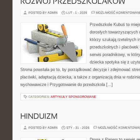
ROZWÓJ PRZEDSZKOLAKÓW
POSTED BY ADMIN
LUT - 1 - 2026
MOŻLIWOŚĆ KOMENTOWAN
Przedszkole Kubuś to miej
dorosłych towarzyszących 
którzy szukają rzetelnych i
przedszkolnych i placówek 
serwis poradnikowy, w któr
dziecka spotyka się z uży
Strona powstała po to, by porządkować decyzje i zdejmować str
placówki, adaptacją dziecka, a także z organizacją dnia w rodzi
wychowawcze i Przygotowanie do przedszkola […]
CATEGORIES:
ARTYKUŁY SPONSOROWANE
HINDUIZM
POSTED BY ADMIN
STY - 31 - 2026
MOŻLIWOŚĆ KOMENTOWA
Droga z Panem to serwis rel