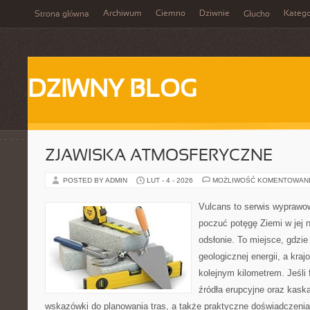
Archiwum
Ciemno
Dziwnie
Katego
Strona główna
Głucho
DZIWNY BLOG
ZJAWISKA ATMOSFERYCZNE
POSTED BY ADMIN
LUT - 4 - 2026
MOŻLIWOŚĆ KOMENTOWAN
Vulcans to serwis wyprawow
poczuć potęgę Ziemi w jej n
odsłonie. To miejsce, gdzie 
geologicznej energii, a kra
kolejnym kilometrem. Jeśli 
źródła erupcyjne oraz kaska
wskazówki do planowania tras, a także praktyczne doświadczenia