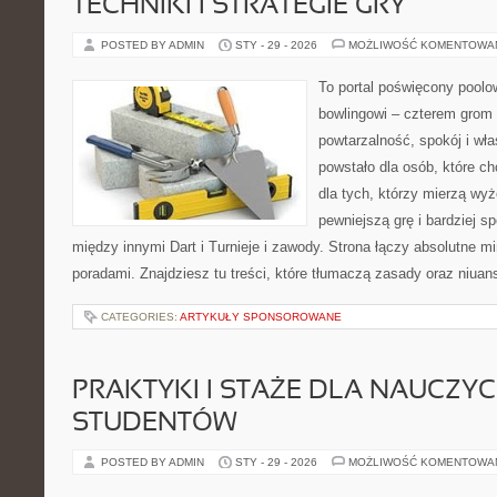
TECHNIKI I STRATEGIE GRY
POSTED BY ADMIN
STY - 29 - 2026
MOŻLIWOŚĆ KOMENTOWA
To portal poświęcony poolow
bowlingowi – czterem grom p
powtarzalność, spokój i wł
powstało dla osób, które ch
dla tych, którzy mierzą wyże
pewniejszą grę i bardziej s
między innymi Dart i Turnieje i zawody. Strona łączy absolutne 
poradami. Znajdziesz tu treści, które tłumaczą zasady oraz niuan
CATEGORIES:
ARTYKUŁY SPONSOROWANE
PRAKTYKI I STAŻE DLA NAUCZYCIE
STUDENTÓW
POSTED BY ADMIN
STY - 29 - 2026
MOŻLIWOŚĆ KOMENTOWA