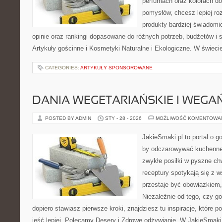
perfumach oraz kolorach do
pomysłów, chcesz lepiej ro
produkty bardziej świadomie
opinie oraz rankingi dopasowane do różnych potrzeb, budżetów i s
Artykuły gościnne i Kosmetyki Naturalne i Ekologiczne. W świecie
CATEGORIES:
ARTYKUŁY SPONSOROWANE
DANIA WEGETARIAŃSKIE I WEGA
POSTED BY ADMIN
STY - 28 - 2026
MOŻLIWOŚĆ KOMENTOWA
JakieSmaki.pl to portal o g
by odczarowywać kuchenne
zwykłe posiłki w pyszne chw
receptury spotykają się z 
przestaje być obowiązkiem, 
Niezależnie od tego, czy go
dopiero stawiasz pierwsze kroki, znajdziesz tu inspiracje, które 
jeść lepiej. Polecamy Desery i Zdrowe odżywianie. W JakieSmaki.