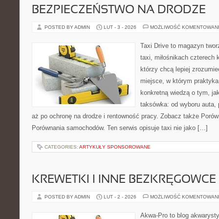
BEZPIECZEŃSTWO NA DRODZE
POSTED BY ADMIN
LUT - 3 - 2026
MOŻLIWOŚĆ KOMENTOWAN
Taxi Drive to magazyn twor
taxi, miłośnikach czterech 
którzy chcą lepiej zrozumie
miejsce, w którym praktyka 
konkretną wiedzą o tym, ja
taksówka: od wyboru auta, 
aż po ochronę na drodze i rentowność pracy. Zobacz także Poró
Porównania samochodów. Ten serwis opisuje taxi nie jako […]
CATEGORIES:
ARTYKUŁY SPONSOROWANE
KREWETKI I INNE BEZKRĘGOWCE
POSTED BY ADMIN
LUT - 2 - 2026
MOŻLIWOŚĆ KOMENTOWAN
Akwa-Pro to blog akwaryst