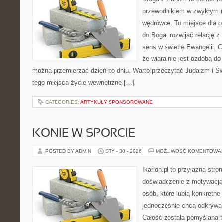
przewodnikiem w zwykłym r
wędrówce. To miejsce dla o
do Boga, rozwijać relację 
sens w świetle Ewangelii. C
że wiara nie jest ozdobą do
można przemierzać dzień po dniu. Warto przeczytać Judaizm i Św
tego miejsca życie wewnętrzne […]
CATEGORIES:
ARTYKUŁY SPONSOROWANE
KONIE W SPORCIE
POSTED BY ADMIN
STY - 30 - 2026
MOŻLIWOŚĆ KOMENTOWA
Ikarion.pl to przyjazna stro
doświadczenie z motywacją
osób, które lubią konkretne
jednocześnie chcą odkrywać
Całość została pomyślana 