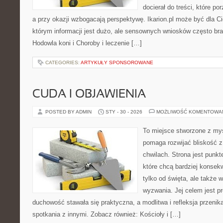
docierał do treści, które p
a przy okazji wzbogacają perspektywę. Ikarion.pl może być dla C
którym informacji jest dużo, ale sensownych wniosków często bra
Hodowla koni i Choroby i leczenie […]
CATEGORIES:
ARTYKUŁY SPONSOROWANE
CUDA I OBJAWIENIA
POSTED BY ADMIN
STY - 30 - 2026
MOŻLIWOŚĆ KOMENTOWA
To miejsce stworzone z myś
pomaga rozwijać bliskość 
chwilach. Strona jest punkt
które chcą bardziej konsekw
tylko od święta, ale także 
wyzwania. Jej celem jest p
duchowość stawała się praktyczna, a modlitwa i refleksja przenik
spotkania z innymi. Zobacz również: Kościoły i […]