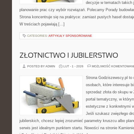
decyzje w tematach takich 
planowanie prac czy wybór rozwiązań. Polecamy Porady budowlane
Strona koncentruje się na praktyce: zamiast pustych haseł dosta
W treściach pojawiają […]
CATEGORIES:
ARTYKUŁY SPONSOROWANE
ZŁOTNICTWO I JUBILERSTWO
POSTED BY ADMIN
LUT - 1 - 2026
MOŻLIWOŚĆ KOMENTOWAN
Strona Godziszewscy.pl to 
osobach, które interesuje bi
sprzedaż złota do skupu w 
portal tematyczny, w którym
estetyczne z konkretnymi
Jeśli szukasz zwięzłego d
jubilerskich, chcesz lepiej zrozumieć parametry kruszcu albo pla
serwis jest idealnym punktem startu. Nowości na stronie Kamieni