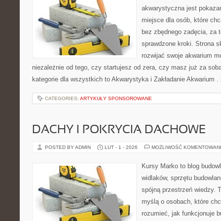
akwarystyczna jest pokazan
miejsce dla osób, które ch
bez zbędnego zadęcia, za t
sprawdzone kroki. Strona s
rozwijać swoje akwarium m
niezależnie od tego, czy startujesz od zera, czy masz już za sob
kategorie dla wszystkich to Akwarystyka i Zakładanie Akwarium .
CATEGORIES:
ARTYKUŁY SPONSOROWANE
DACHY I POKRYCIA DACHOWE
POSTED BY ADMIN
LUT - 1 - 2026
MOŻLIWOŚĆ KOMENTOWAN
Kursy Marko to blog budowl
widlaków, sprzętu budowlan
spójną przestrzeń wiedzy. 
myślą o osobach, które chc
rozumieć, jak funkcjonuje 