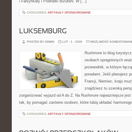
i Falsyfikaty i Podróbki Biżuterii. W […]
CATEGORIES:
ARTYKUŁY SPONSOROWANE
LUKSEMBURG
POSTED BY ADMIN
LUT - 1 - 2026
MOŻLIWOŚĆ KOMENTOWAN
Rushmore to blog turystycz
osobach spragnionych wraż
przewodnik, w którym łącz
poradami. Jeśli planujesz po
Francji, Niemiec, kraju muz
znajdziesz tu szeroką persp
zorganizować wyjazd od A do Z. Na Rushmore najważniejsze jest 
tak, by pomagać zarówno osobom, które lubią układać harmonogra
CATEGORIES:
ARTYKUŁY SPONSOROWANE