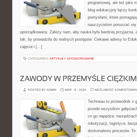
programowej, ale też jako 
blog edukacyjny łączy konk
pomysłami, które pomagają
nauczycielom poruszać się
uporządkowany. Zależy nam, aby nauka była bardziej przyjazna,
tak, by prowadziła do realnych postępów. Ciekawe adresy to Ed
zajęcia i […]
CATEGORIES:
ARTYKUŁY SPONSOROWANE
ZAWODY W PRZEMYŚLE CIĘŻKIM
POSTED BY ADMIN
MAR - 8 - 2026
MOŻLIWOŚĆ KOMENTOWAN
Techneau to przewodnik o 
przede wszystkim gałęziach
co go napędza: narzędziach
robotyzacji, logistyce, bez
doskonaleniu procesów. To 