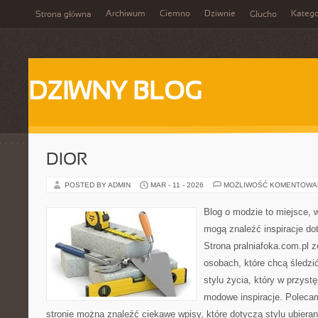
Archiwum
Ciemno
Dziwnie
Katego
Strona główna
Głucho
DZIWNY BLOG
DIOR
POSTED BY ADMIN
MAR - 11 - 2026
MOŻLIWOŚĆ KOMENTOWA
Blog o modzie to miejsce, 
mogą znaleźć inspiracje d
Strona pralniafoka.com.pl 
osobach, które chcą śledzić
stylu życia, który w przys
modowe inspiracje. Polecam
stronie można znaleźć ciekawe wpisy, które dotyczą stylu ubierani