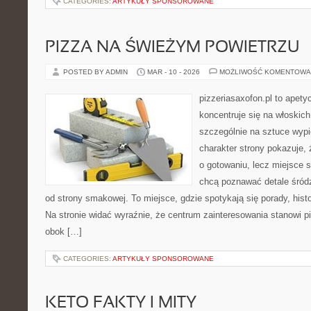
CATEGORIES:
ARTYKUŁY SPONSOROWANE
PIZZA NA ŚWIEŻYM POWIETRZU
POSTED BY ADMIN
MAR - 10 - 2026
MOŻLIWOŚĆ KOMENTOWA
pizzeriasaxofon.pl to apetyc
koncentruje się na włoskich
szczególnie na sztuce wyp
charakter strony pokazuje, ż
o gotowaniu, lecz miejsce s
chcą poznawać detale śród
od strony smakowej. To miejsce, gdzie spotykają się porady, histor
Na stronie widać wyraźnie, że centrum zainteresowania stanowi pi
obok […]
CATEGORIES:
ARTYKUŁY SPONSOROWANE
KETO FAKTY I MITY