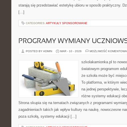
starają się przedstawiać estetykę ubioru w sposób praktyczny. D
[…]
CATEGORIES:
ARTYKUŁY SPONSOROWANE
PROGRAMY WYMIANY UCZNIOWS
POSTED BY ADMIN
MAR - 10 - 2026
MOŻLIWOŚĆ KOMENTOWA
szkolakamionka.pl to nowo
światowym programom eduk
że szkoła może być miejsc
To platforma, w którym wie
na jednej perspektywie, lec
różne systemy edukacji ob
Strona skupia się na tematach związanych z programami wymiany
zagadnieniach takich jak wpływ kultury na naukę, nowoczesne na
poza szkołą, systemy edukacji […]