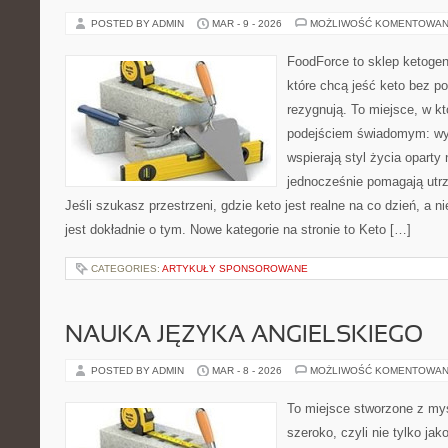
POSTED BY ADMIN
MAR - 9 - 2026
MOŻLIWOŚĆ KOMENTOWAN
FoodForce to sklep ketogen
które chcą jeść keto bez po
rezygnują. To miejsce, w kt
podejściem świadomym: wyb
wspierają styl życia oparty
jednocześnie pomagają utr
Jeśli szukasz przestrzeni, gdzie keto jest realne na co dzień, a ni
jest dokładnie o tym. Nowe kategorie na stronie to Keto […]
CATEGORIES:
ARTYKUŁY SPONSOROWANE
NAUKA JĘZYKA ANGIELSKIEGO
POSTED BY ADMIN
MAR - 8 - 2026
MOŻLIWOŚĆ KOMENTOWAN
To miejsce stworzone z myś
szeroko, czyli nie tylko jak