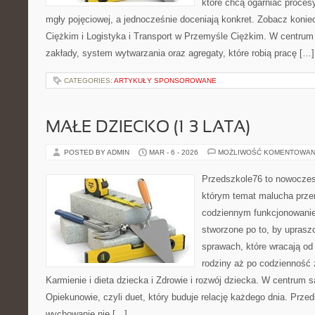
które chcą ogarniać proce
mgły pojęciowej, a jednocześnie doceniają konkret. Zobacz kon
Ciężkim i Logistyka i Transport w Przemyśle Ciężkim. W centrum 
zakłady, system wytwarzania oraz agregaty, które robią pracę […]
CATEGORIES:
ARTYKUŁY SPONSOROWANE
MAŁE DZIECKO (1–3 LATA)
POSTED BY ADMIN
MAR - 6 - 2026
MOŻLIWOŚĆ KOMENTOWAN
Przedszkole76 to nowoczesn
którym temat malucha prze
codziennym funkcjonowani
stworzone po to, by uprasz
sprawach, które wracają od
rodziny aż po codzienność 
Karmienie i dieta dziecka i Zdrowie i rozwój dziecka. W centrum 
Opiekunowie, czyli duet, który buduje relację każdego dnia. Prze
wychowanie nie […]