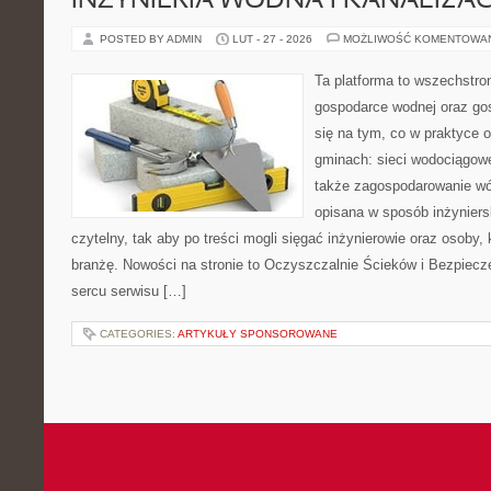
INŻYNIERIA WODNA I KANALIZA
POSTED BY ADMIN
LUT - 27 - 2026
MOŻLIWOŚĆ KOMENTOWA
Ta platforma to wszechstro
gospodarce wodnej oraz go
się na tym, co w praktyce o
gminach: sieci wodociągowe
także zagospodarowanie wó
opisana w sposób inżyniers
czytelny, tak aby po treści mogli sięgać inżynierowie oraz osoby,
branżę. Nowości na stronie to Oczyszczalnie Ścieków i Bezpiecz
sercu serwisu […]
CATEGORIES:
ARTYKUŁY SPONSOROWANE