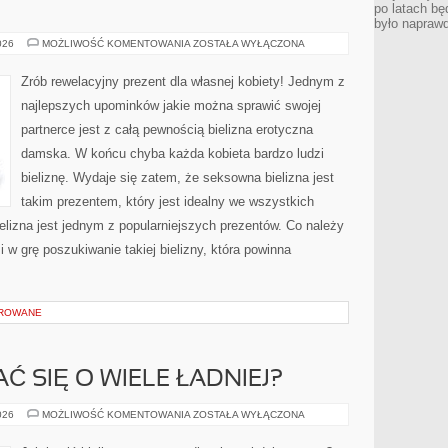
po latach bę
było napraw
CO
026
MOŻLIWOŚĆ KOMENTOWANIA
ZOSTAŁA WYŁĄCZONA
JAK
NAJBARDZIEJ
WARTO
Zrób rewelacyjny prezent dla własnej kobiety! Jednym z
KUPIĆ
WŁASNEJ
najlepszych upominków jakie można sprawić swojej
PARTNERCE?
partnerce jest z całą pewnością bielizna erotyczna
damska. W końcu chyba każda kobieta bardzo ludzi
bieliznę. Wydaje się zatem, że seksowna bielizna jest
takim prezentem, który jest idealny we wszystkich
bielizna jest jednym z popularniejszych prezentów. Co należy
i w grę poszukiwanie takiej bielizny, która powinna
OROWANE
Ć SIĘ O WIELE ŁADNIEJ?
JAK
026
MOŻLIWOŚĆ KOMENTOWANIA
ZOSTAŁA WYŁĄCZONA
PREZENTOWAĆ
SIĘ
O