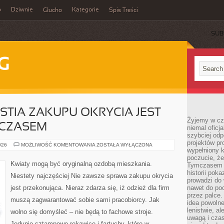
o
Dziwnie
Kategorie
Głucho
Spis Treści
SUB
G
STIA ZAKUPU OKRYCIA JEST
Żyjemy w cz
 CZASEM
niemal oficj
szybciej odp
projektów pr
NIE
026
MOŻLIWOŚĆ KOMENTOWANIA
ZOSTAŁA WYŁĄCZONA
wypełniony 
ZAWSZE
KWESTIA
poczucie, że
ZAKUPU
Kwiaty mogą być oryginalną ozdobą mieszkania.
Tymczasem c
OKRYCIA
JEST
historii pok
Niestety najczęściej Nie zawsze sprawa zakupu okrycia
PRZEKONUJĄCA.
prowadzi do 
CZASEM
jest przekonująca. Nieraz zdarza się, iż odzież dla firm
nawet do poc
przez palce.
muszą zagwarantować sobie sami pracobiorcy. Jak
idea powolne
lenistwie, a
wolno się domyśleć – nie będą to fachowe stroje.
uwagą i cza
Jedynie sztampowe rękawice i fartuchy, które w