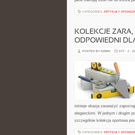
CATEGORIES:
ARTYKUŁY SPONS
KOLEKCJE ZARA
ODPOWIEDNI DLA
POSTED BY ADMIN
STY - 2 - 2
istnieje okazja zauważyć zapoznaj
eleganckimi. W jednym i drugim pr
szczególnie kolekcja sportowa pre
CATEGORIES:
ARTYKUŁY SPONS