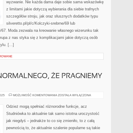
wyzwanie. Nie każda dama daje sobie sama wskazówkę
SIĘ
O
z limitami jakie dotyczą wybierania dla siebie trafnych
TYM
KILKANAŚCIE
TYSIĘCY
szczegółów stroju, jak oraz słusznych dodatków typu
PAŃ
silveretto.pl/pl/c/Kolczyki-srebrne/69 lub
rne/67. Moda zezwala na kreowanie własnego wizerunku tak
rupa z nas styka się z komplikacjami jakie dotyczą osób
ylu. […]
OROWANE
NORMALNEGO, ŻE PRAGNIEMY
TO
2025
MOŻLIWOŚĆ KOMENTOWANIA
ZOSTAŁA WYŁĄCZONA
PEWNIE
COŚ
NORMALNEGO,
Odzież mogą spełniać różnorodne funkcje, acz
ŻE
PRAGNIEMY
Studniówka to aktualnie tak samo istotna uroczystość
SYPIAĆ
jak niegdyś – jednakże to co się zmieniło, to z całą
pewnością to, że aktualnie szalenie popularne są takie