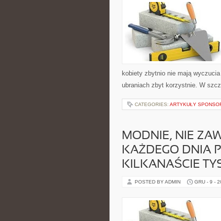
kobiety zbytnio nie mają wyczucia
ubraniach zbyt korzystnie. W szcz
CATEGORIES:
ARTYKUŁY SPONS
MODNIE, NIE ZA
KAŻDEGO DNIA P
KILKANAŚCIE TY
POSTED BY ADMIN
GRU - 9 - 