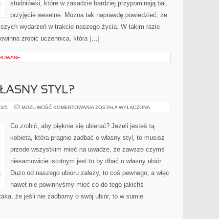
studniówki, które w zasadzie bardziej przypominają bal,
przyjęcie weselne. Można tak naprawdę powiedzieć, że
ejszych wydarzeń w trakcie naszego życia. W takim razie
owinna zrobić uczennica, która […]
OROWANE
ŁASNY STYL?
JAK
2025
MOŻLIWOŚĆ KOMENTOWANIA
ZOSTAŁA WYŁĄCZONA
ZADBAĆ
O
WŁASNY
Co zrobić, aby pięknie się ubierać? Jeżeli jesteś tą
STYL?
kobietą, która pragnie zadbać o własny styl, to musisz
przede wszystkim mieć na uwadze, że zawsze czymś
niesamowicie istotnym jest to by dbać o własny ubiór.
Dużo od naszego ubioru zależy, to coś pewnego, a więc
nawet nie powinnyśmy mieć co do tego jakichś
aka, że jeśli nie zadbamy o swój ubiór, to w sumie