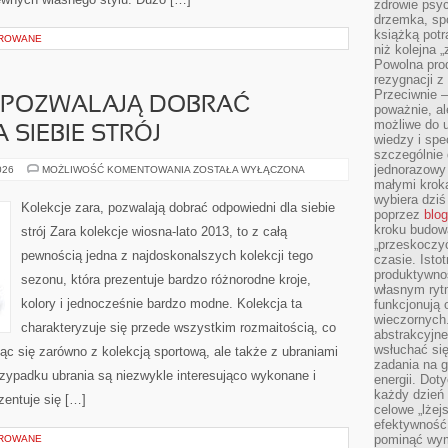
zdrowie psyc
drzemka, spo
książką potr
OROWANE
niż kolejna 
Powolna pro
rezygnacji z
Przeciwnie –
, POZWALAJĄ DOBRAĆ
poważnie, al
możliwe do u
 SIEBIE STRÓJ
wiedzy i spe
szczególnie 
jednorazowy
KOLEKCJE
026
MOŻLIWOŚĆ KOMENTOWANIA
ZOSTAŁA WYŁĄCZONA
ZARA,
małymi kroka
POZWALAJĄ
wybiera dziś
DOBRAĆ
Kolekcje zara, pozwalają dobrać odpowiedni dla siebie
ODPOWIEDNI
poprzez
blog
DLA
kroku budow
strój Zara kolekcje wiosna-lato 2013, to z całą
SIEBIE
„przeskoczyć
STRÓJ
pewnością jedna z najdoskonalszych kolekcji tego
czasie. Ist
produktywnoś
sezonu, która prezentuje bardzo różnorodne kroje,
własnym ryt
kolory i jednocześnie bardzo modne. Kolekcja ta
funkcjonują 
wieczornych
charakteryzuje się przede wszystkim rozmaitością, co
abstrakcyjne
wsłuchać się
ąc się zarówno z kolekcją sportową, ale także z ubraniami
zadania na 
zypadku ubrania są niezwykle interesująco wykonane i
energii. Dot
każdy dzień
zentuje się […]
celowe „lżej
efektywność
pominąć wym
OROWANE