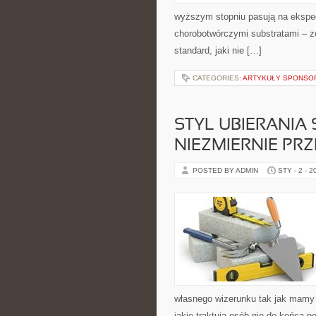
wyższym stopniu pasują na ekspedi
chorobotwórczymi substratami – zo
standard, jaki nie […]
CATEGORIES:
ARTYKUŁY SPONS
STYL UBIERANIA
NIEZMIERNIE PR
POSTED BY ADMIN
STY - 2 - 2
własnego wizerunku tak jak mamy n
jakie traktują osób nie do końca 