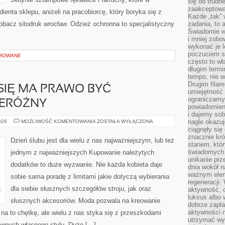
się od trudn
zaakceptowan
enta sklepu, aniżeli na pracobiorcę, który boryka się z
Każde „tak”
bacz sitodruk wrocław. Odzież ochronna to specjalistyczny
zadania, to 
Świadomie wy
i mniej zobo
wykonać je l
poczuciem s
OROWANE
często to wła
długim termi
tempo, nie w
Drugim filar
 SIĘ MA PRAWO BYĆ
umiejętność 
ograniczamy
ZERÓŻNY
powiadomien
i dajemy sob
STYL
nagle okazuj
026
MOŻLIWOŚĆ KOMENTOWANIA
ZOSTAŁA WYŁĄCZONA
UBIERANIA
ciągnęły si
SIĘ
znacznie kró
MA
Dzień ślubu jest dla wielu z nas najważniejszym, lub też
PRAWO
stanem, któr
BYĆ
świadomych w
jednym z najważniejszych Kupowanie należytych
NIEZMIERNIE
unikanie prz
PRZERÓŻNY
dodatków to duże wyzwanie. Nie każda kobieta daje
dnia wokół 
ważnym eleme
sobie sama poradę z limitami jakie dotyczą wybierania
regeneracji.
dla siebie słusznych szczegółów stroju, jak oraz
aktywność, 
luksus albo 
słusznych akcesoriów. Moda pozwala na kreowanie
dobrze zapla
aktywności 
a to chętkę, ale wielu z nas styka się z przeszkodami
utrzymać wy
pewnych własnego stylu. Dużo […]