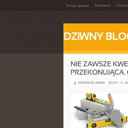
Archiwum
Ciemn
Strona główna
DZIWNY BLO
NIE ZAWSZE KWE
PRZEKONUJĄCA.
POSTED BY ADMIN
STY - 2 - 2