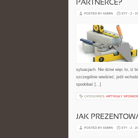
PARTNERCE?
POSTED BY ADMIN
STY - 2 - 2
sytuacjach. Nie dziwi więc to, iż 
szczególnie wiedzieć, jeśli wchodz
spodobać […]
CATEGORIES:
ARTYKUŁY SPONS
JAK PREZENTOWA
POSTED BY ADMIN
STY - 2 - 2