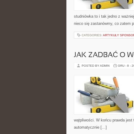
studniówka to i tak jedno z ważni
nieco się zastanówmy, co zatem p
CATEGORIES:
ARTYKUŁY SPONS
JAK ZADBAĆ O W
POSTED BY ADMIN
GRU - 8 - 
wątpliwości. W końcu prawda jest t
automatycznie […]