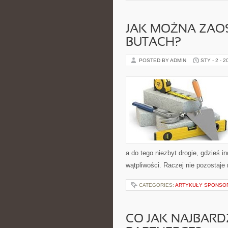
JAK MOŻNA ZAO
BUTACH?
POSTED BY ADMIN
STY - 2 - 2
a do tego niezbyt drogie, gdzieś i
wątpliwości. Raczej nie pozostaje 
CATEGORIES:
ARTYKUŁY SPONS
CO JAK NAJBARD