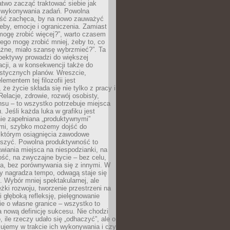
atwo zacząć traktować siebie jak
wykonywania zadań. Powolna
ść zachęca, by na nowo zauważyć
eby, emocje i ograniczenia. Zamiast
mogę zrobić więcej?”, warto czasem
ego mogę zrobić mniej, żeby to, co
żne, miało szansę wybrzmieć?”. Ta
pektywy prowadzi do większej
cji, a w konsekwencji także do
listycznych planów. Wreszcie,
ementem tej filozofii jest
że życie składa się nie tylko z pracy i
Relacje, zdrowie, rozwój osobisty,
su – to wszystko potrzebuje miejsca
. Jeśli każda luka w grafiku jest
ie zapełniana „produktywnymi”
mi, szybko możemy dojść do
którym osiągnięcia zawodowe
eszyć. Powolna produktywność to
wiania miejsca na niespodzianki, na
ść, na zwyczajne bycie – bez celu,
a, bez porównywania się z innymi. W
ry nagradza tempo, odwagą staje się
. Wybór mniej spektakularnej, ale
eżki rozwoju, tworzenie przestrzeni na
 głęboką refleksję, pielęgnowanie
anie o własne granice – wszystko to
a nową definicję sukcesu. Nie chodzi
o, ile rzeczy udało się „odhaczyć”, ale o
czujemy w trakcie ich wykonywania i czy