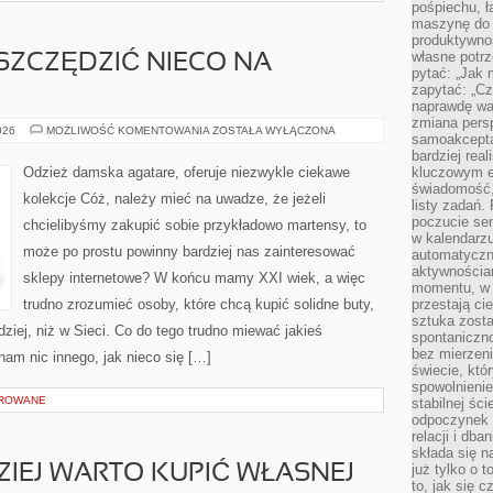
pośpiechu, ł
maszynę do 
produktywno
własne potrz
SZCZĘDZIĆ NIECO NA
pytać: „Jak 
zapytać: „Cz
naprawdę wa
zmiana pers
JAK
026
MOŻLIWOŚĆ KOMENTOWANIA
ZOSTAŁA WYŁĄCZONA
samoakcepta
MOŻNA
ZAOSZCZĘDZIĆ
bardziej rea
NIECO
Odzież damska agatare, oferuje niezwykle ciekawe
kluczowym el
NA
świadomość, 
BUTACH?
kolekcje Cóż, należy mieć na uwadze, że jeżeli
listy zadań. 
poczucie sen
chcielibyśmy zakupić sobie przykładowo martensy, to
w kalendarzu
może po prostu powinny bardziej nas zainteresować
automatyczn
aktywnościa
sklepy internetowe? W końcu mamy XXI wiek, a więc
momentu, w 
trudno zrozumieć osoby, które chcą kupić solidne buty,
przestają ci
sztuka zosta
ndziej, niż w Sieci. Co do tego trudno miewać jakieś
spontaniczno
bez mierzeni
nam nic innego, jak nieco się […]
świecie, któ
spowolnienie
OROWANE
stabilnej ści
odpoczynek i
relacji i db
składa się n
już tylko o t
ZIEJ WARTO KUPIĆ WŁASNEJ
to, jak się 