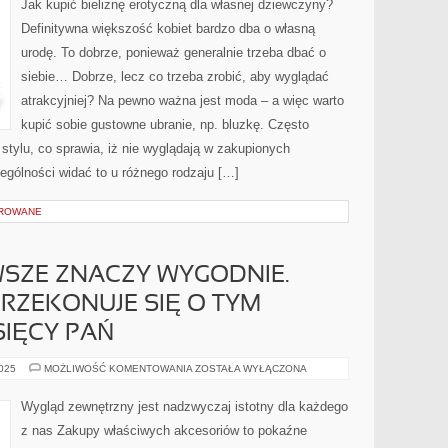
Jak kupić bieliznę erotyczną dla własnej dziewczyny?
WIELE
ŁADNIEJ?
Definitywna większość kobiet bardzo dba o własną
urodę. To dobrze, ponieważ generalnie trzeba dbać o
siebie… Dobrze, lecz co trzeba zrobić, aby wyglądać
atrakcyjniej? Na pewno ważna jest moda – a więc warto
kupić sobie gustowne ubranie, np. bluzkę. Często
 stylu, co sprawia, iż nie wyglądają w zakupionych
ególności widać to u różnego rodzaju […]
OROWANE
WSZE ZNACZY WYGODNIE.
RZEKONUJE SIĘ O TYM
SIĘCY PAŃ
MODNIE,
2025
MOŻLIWOŚĆ KOMENTOWANIA
ZOSTAŁA WYŁĄCZONA
NIE
ZAWSZE
ZNACZY
Wygląd zewnętrzny jest nadzwyczaj istotny dla każdego
WYGODNIE.
KAŻDEGO
z nas Zakupy właściwych akcesoriów to pokaźne
DNIA
PRZEKONUJE