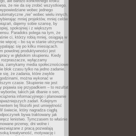
ego, ale bardzo konkretnego kroku:
ia, że nie da się zrobić wszystkiego.
 wypowiedziane wobec jednego
automatyczne „nie” wobec wielu innych.
bierając mniej projektów, mniej celów
wiązań, dajemy sobie szansę, by
epiej, spokojniej i z większym
ensu. Paradoks polega na tym, że
śnie ci, którzy robią mniej, osiągają w
nie więcej – bo są w stanie utrzymać
ypalając się po kilku miesiącach.
em powolnej produktywności jest
pracy w głębokim skupieniu. Kiedy
 rozpraszacze, wyłączamy
ia, zamykamy media społecznościowe
ie blok czasu tylko na jedno zadanie,
e się, że zadania, które zwykle
ę godzinami, można wykonać w
tszym czasie. Skupienie nie jest
y pojawia się przypadkiem – to rezultat
yborów, takich jak dbanie o sen,
eciążenia informacyjnego i planowanie
najważniejszych zadań. Kolejnym
ntem tej filozofii jest umiejętność
 W świecie, który nagradza ciągłą
odpoczynek bywa traktowany jak
wręcz lenistwo. Tymczasem to właśnie
nowane przerwy, dni wolne i
niezwiązane z pracą pozwalają
soką kreatywność, motywację i