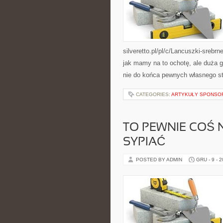
silveretto.pl/pl/c/Lancuszki-sreb
jak mamy na to ochotę, ale duża g
nie do końca pewnych własnego st
CATEGORIES:
ARTYKUŁY SPONS
TO PEWNIE COŚ 
SYPIAĆ
POSTED BY ADMIN
GRU - 9 - 