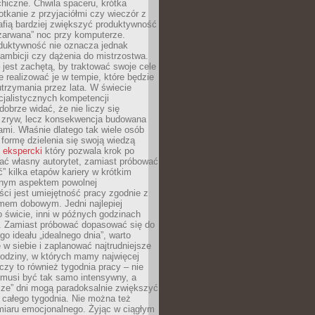
hiczne. Chwila spaceru, krótka
tkanie z przyjaciółmi czy wieczór z
afią bardziej zwiększyć produktywność
„zarwana” noc przy komputerze.
duktywność nie oznacza jednak
 ambicji czy dążenia do mistrzostwa.
 jest zachętą, by traktować swoje cele
e realizować je w tempie, które będzie
trzymania przez lata. W świecie
cjalistycznych kompetencji
dobrze widać, że nie liczy się
 zryw, lecz konsekwencja budowana
mi. Właśnie dlatego tak wiele osób
 formę dzielenia się swoją wiedzą
 ekspercki
który pozwala krok po
ać własny autorytet, zamiast próbować
” kilka etapów kariery w krótkim
otnym aspektem powolnej
ci jest umiejętność pracy zgodnie z
mem dobowym. Jedni najlepiej
o świcie, inni w późnych godzinach
. Zamiast próbować dopasować się do
go ideału „idealnego dnia”, warto
 w siebie i zaplanować najtrudniejsze
godziny, w których mamy najwięcej
yczy to również tygodnia pracy – nie
 musi być tak samo intensywny, a
sze” dni mogą paradoksalnie zwiększyć
 całego tygodnia. Nie można też
iaru emocjonalnego. Żyjąc w ciągłym