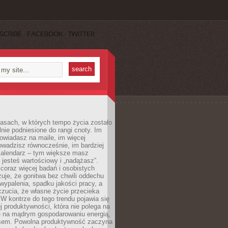
SCRIBE
FACEBOOK
TWITTER
asach, w których tempo życia zostało
alnie podniesione do rangi cnoty. Im
owiadasz na maile, im więcej
owadzisz równocześnie, im bardziej
kalendarz – tym większe masz
 jesteś wartościowy i „nadążasz”.
oraz więcej badań i osobistych
azuje, że gonitwa bez chwili oddechu
wypalenia, spadku jakości pracy, a
zucia, że własne życie przecieka
 W kontrze do tego trendu pojawia się
j produktywności, która nie polega na
le na mądrym gospodarowaniu energią,
sem. Powolna produktywność zaczyna