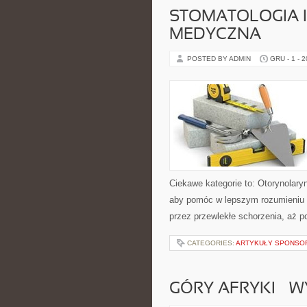
STOMATOLOGIA I
MEDYCZNA
POSTED BY ADMIN
GRU - 1 - 
Ciekawe kategorie to: Otorynolaryn
aby pomóc w lepszym rozumieniu p
przez przewlekłe schorzenia, aż 
CATEGORIES:
ARTYKUŁY SPONS
GÓRY AFRYKI – 