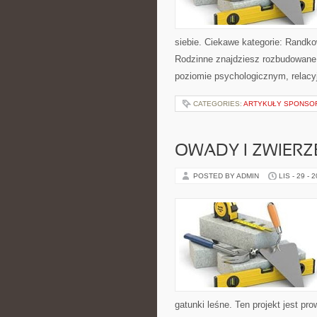
siebie. Ciekawe kategorie: Randkow
Rodzinne znajdziesz rozbudowane m
poziomie psychologicznym, relac
CATEGORIES:
ARTYKUŁY SPONS
OWADY I ZWIER
POSTED BY ADMIN
LIS - 29 - 
gatunki leśne. Ten projekt jest p