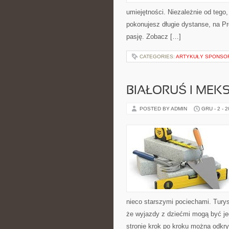
umiejętności. Niezależnie od tego,
pokonujesz długie dystanse, na Pro
pasję. Zobacz […]
CATEGORIES:
ARTYKUŁY SPONS
BIAŁORUŚ I MEK
POSTED BY ADMIN
GRU - 2 - 
nieco starszymi pociechami. Turyst
że wyjazdy z dziećmi mogą być je
stronie krok po kroku można odkr