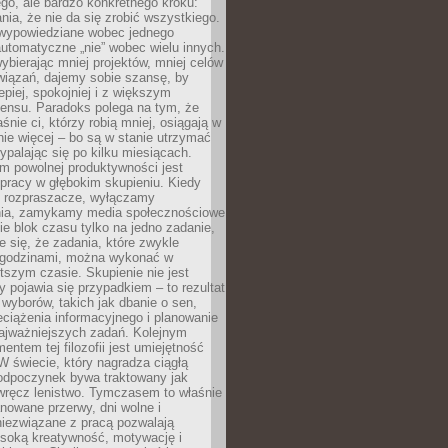
ego, ale bardzo konkretnego kroku:
ia, że nie da się zrobić wszystkiego.
 wypowiedziane wobec jednego
automatyczne „nie” wobec wielu innych.
bierając mniej projektów, mniej celów
wiązań, dajemy sobie szansę, by
epiej, spokojniej i z większym
ensu. Paradoks polega na tym, że
śnie ci, którzy robią mniej, osiągają w
nie więcej – bo są w stanie utrzymać
ypalając się po kilku miesiącach.
em powolnej produktywności jest
pracy w głębokim skupieniu. Kiedy
 rozpraszacze, wyłączamy
ia, zamykamy media społecznościowe
ie blok czasu tylko na jedno zadanie,
e się, że zadania, które zwykle
ę godzinami, można wykonać w
tszym czasie. Skupienie nie jest
y pojawia się przypadkiem – to rezultat
yborów, takich jak dbanie o sen,
eciążenia informacyjnego i planowanie
najważniejszych zadań. Kolejnym
ntem tej filozofii jest umiejętność
 W świecie, który nagradza ciągłą
odpoczynek bywa traktowany jak
wręcz lenistwo. Tymczasem to właśnie
nowane przerwy, dni wolne i
niezwiązane z pracą pozwalają
soką kreatywność, motywację i