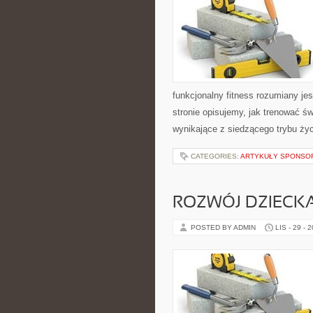
funkcjonalny fitness rozumiany jes
stronie opisujemy, jak trenować ś
wynikające z siedzącego trybu życ
CATEGORIES:
ARTYKUŁY SPONS
ROZWÓJ DZIECKA
POSTED BY ADMIN
LIS - 29 - 