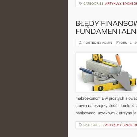
CATEGORIES:
ARTYKUŁY SPONS
BŁĘDY FINANSOWE
FUNDAMENTALN
POSTED BY ADMIN
GRU - 1 - 
makroekonomia w prostych słowach
stawia na przejrzystość i konkre
bankowego, użytkownik otrzymuje 
CATEGORIES:
ARTYKUŁY SPONS