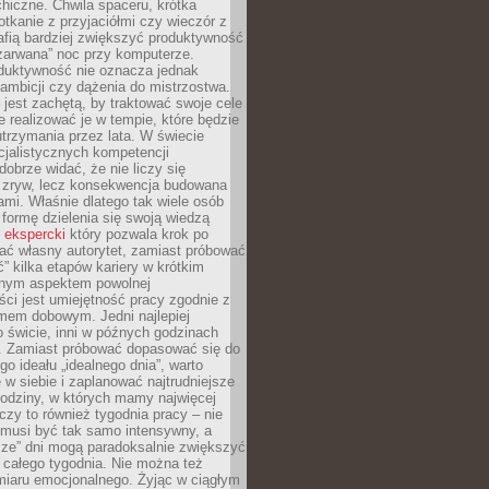
hiczne. Chwila spaceru, krótka
tkanie z przyjaciółmi czy wieczór z
afią bardziej zwiększyć produktywność
„zarwana” noc przy komputerze.
duktywność nie oznacza jednak
 ambicji czy dążenia do mistrzostwa.
 jest zachętą, by traktować swoje cele
e realizować je w tempie, które będzie
trzymania przez lata. W świecie
cjalistycznych kompetencji
dobrze widać, że nie liczy się
 zryw, lecz konsekwencja budowana
mi. Właśnie dlatego tak wiele osób
 formę dzielenia się swoją wiedzą
 ekspercki
który pozwala krok po
ać własny autorytet, zamiast próbować
” kilka etapów kariery w krótkim
otnym aspektem powolnej
ci jest umiejętność pracy zgodnie z
mem dobowym. Jedni najlepiej
o świcie, inni w późnych godzinach
. Zamiast próbować dopasować się do
go ideału „idealnego dnia”, warto
 w siebie i zaplanować najtrudniejsze
godziny, w których mamy najwięcej
yczy to również tygodnia pracy – nie
 musi być tak samo intensywny, a
sze” dni mogą paradoksalnie zwiększyć
 całego tygodnia. Nie można też
iaru emocjonalnego. Żyjąc w ciągłym