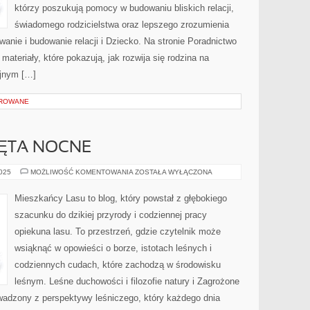
którzy poszukują pomocy w budowaniu bliskich relacji,
świadomego rodzicielstwa oraz lepszego zrozumienia
anie i budowanie relacji i Dziecko. Na stronie Poradnictwo
ateriały, które pokazują, jak rozwija się rodzina na
yjnym […]
OROWANE
ZĘTA NOCNE
OWADY
2025
MOŻLIWOŚĆ KOMENTOWANIA
ZOSTAŁA WYŁĄCZONA
I
ZWIERZĘTA
NOCNE
Mieszkańcy Lasu to blog, który powstał z głębokiego
szacunku do dzikiej przyrody i codziennej pracy
opiekuna lasu. To przestrzeń, gdzie czytelnik może
wsiąknąć w opowieści o borze, istotach leśnych i
codziennych cudach, które zachodzą w środowisku
leśnym. Leśne duchowości i filozofie natury i Zagrożone
rowadzony z perspektywy leśniczego, który każdego dnia