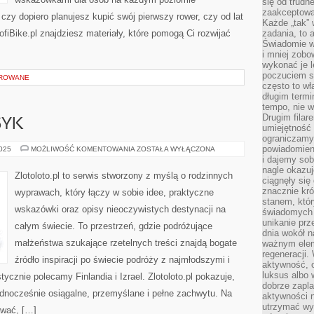
się od trudn
zaakceptowan
 czy dopiero planujesz kupić swój pierwszy rower, czy od lat
Każde „tak”
fiBike.pl znajdziesz materiały, które pomogą Ci rozwijać
zadania, to 
Świadomie wy
i mniej zobo
wykonać je l
poczuciem s
OROWANE
często to wła
długim termi
tempo, nie w
Drugim filar
SYK
umiejętność 
ograniczamy
powiadomien
BIAŁORUŚ
2025
MOŻLIWOŚĆ KOMENTOWANIA
ZOSTAŁA WYŁĄCZONA
I
i dajemy sob
MEKSYK
nagle okazuj
Zlotoloto.pl to serwis stworzony z myślą o rodzinnych
ciągnęły si
znacznie kró
wyprawach, który łączy w sobie idee, praktyczne
stanem, któr
wskazówki oraz opisy nieoczywistych destynacji na
świadomych w
unikanie prz
całym świecie. To przestrzeń, gdzie podróżujące
dnia wokół 
małżeństwa szukające rzetelnych treści znajdą bogate
ważnym eleme
regeneracji.
źródło inspiracji po świecie podróży z najmłodszymi i
aktywność, 
luksus albo 
ycznie polecamy Finlandia i Izrael. Zlotoloto.pl pokazuje,
dobrze zapla
dnocześnie osiągalne, przemyślane i pełne zachwytu. Na
aktywności 
utrzymać wy
ywać, […]