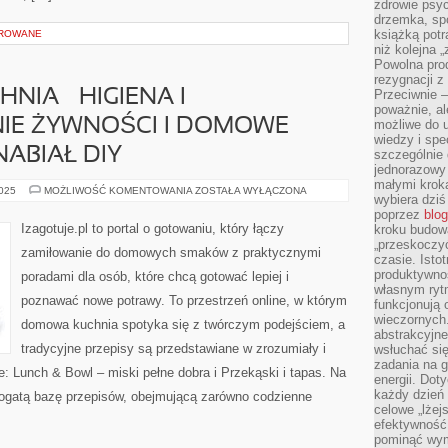
zdrowie psyc
drzemka, spo
książką potr
OROWANE
niż kolejna 
Powolna pro
rezygnacji z
NIA – HIGIENA I
Przeciwnie –
poważnie, al
E ŻYWNOŚCI I DOMOWE
możliwe do u
wiedzy i spe
NABIAŁ DIY
szczególnie 
jednorazowy
małymi kroka
BEZPIECZNA
2025
MOŻLIWOŚĆ KOMENTOWANIA
ZOSTAŁA WYŁĄCZONA
wybiera dziś
KUCHNIA
–
poprzez
blog
HIGIENA
Izagotuje.pl to portal o gotowaniu, który łączy
kroku budow
I
„przeskoczyć
PRZECHOWYWANIE
zamiłowanie do domowych smaków z praktycznymi
ŻYWNOŚCI
czasie. Ist
I
produktywnoś
poradami dla osób, które chcą gotować lepiej i
DOMOWE
własnym ryt
SERY,
poznawać nowe potrawy. To przestrzeń online, w którym
JOGURTY
funkcjonują 
I
wieczornych
NABIAŁ
domowa kuchnia spotyka się z twórczym podejściem, a
DIY
abstrakcyjne
tradycyjne przepisy są przedstawiane w zrozumiały i
wsłuchać się
zadania na 
 Lunch & Bowl – miski pełne dobra i Przekąski i tapas. Na
energii. Dot
każdy dzień
 bogatą bazę przepisów, obejmującą zarówno codzienne
celowe „lżej
efektywność
pominąć wym