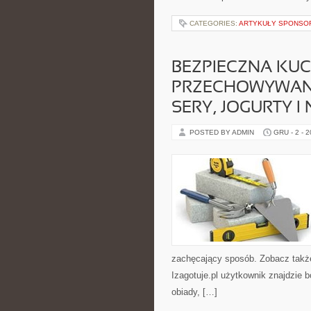
CATEGORIES:
ARTYKUŁY SPONS
BEZPIECZNA KUCH
PRZECHOWYWANI
SERY, JOGURTY I 
POSTED BY ADMIN
GRU - 2 - 
zachęcający sposób. Zobacz także:
Izagotuje.pl użytkownik znajdzie
obiady, […]