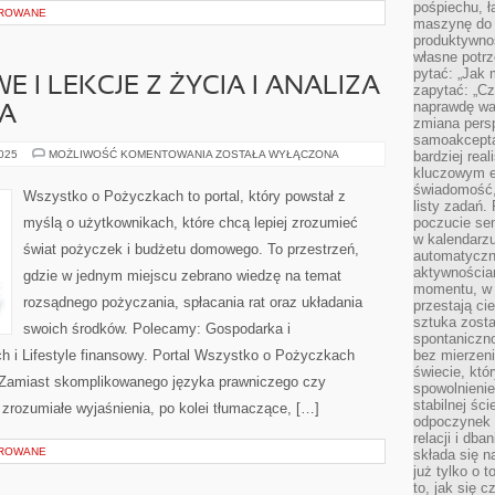
pośpiechu, ł
OROWANE
maszynę do 
produktywno
własne potrz
pytać: „Jak 
 I LEKCJE Z ŻYCIA I ANALIZA
zapytać: „Cz
naprawdę wa
A
zmiana pers
samoakcepta
BŁĘDY
2025
MOŻLIWOŚĆ KOMENTOWANIA
ZOSTAŁA WYŁĄCZONA
bardziej rea
FINANSOWE
kluczowym el
I
świadomość, 
LEKCJE
Wszystko o Pożyczkach to portal, który powstał z
Z
listy zadań. 
ŻYCIA
myślą o użytkownikach, które chcą lepiej zrozumieć
poczucie sen
I
w kalendarzu
ANALIZA
świat pożyczek i budżetu domowego. To przestrzeń,
FUNDAMENTALNA
automatyczn
aktywnościa
gdzie w jednym miejscu zebrano wiedzę na temat
momentu, w 
rozsądnego pożyczania, spłacania rat oraz układania
przestają ci
sztuka zosta
swoich środków. Polecamy: Gospodarka i
spontaniczno
 i Lifestyle finansowy. Portal Wszystko o Pożyczkach
bez mierzeni
świecie, któ
t. Zamiast skomplikowanego języka prawniczego czy
spowolnienie
stabilnej ści
zrozumiałe wyjaśnienia, po kolei tłumaczące, […]
odpoczynek i
relacji i db
OROWANE
składa się n
już tylko o t
to, jak się 