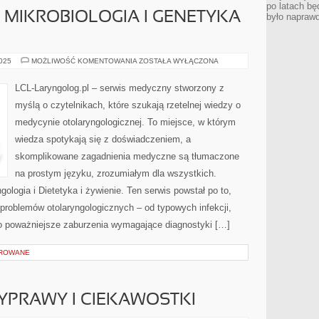
po latach bę
 MIKROBIOLOGIA I GENETYKA
było napraw
STOMATOLOGIA
2025
MOŻLIWOŚĆ KOMENTOWANIA
ZOSTAŁA WYŁĄCZONA
I
MIKROBIOLOGIA
I
LCL-Laryngolog.pl – serwis medyczny stworzony z
GENETYKA
MEDYCZNA
myślą o czytelnikach, które szukają rzetelnej wiedzy o
medycynie otolaryngologicznej. To miejsce, w którym
wiedza spotykają się z doświadczeniem, a
skomplikowane zagadnienia medyczne są tłumaczone
na prostym języku, zrozumiałym dla wszystkich.
gologia i Dietetyka i żywienie. Ten serwis powstał po to,
roblemów otolaryngologicznych – od typowych infekcji,
po poważniejsze zaburzenia wymagające diagnostyki […]
OROWANE
WYPRAWY I CIEKAWOSTKI