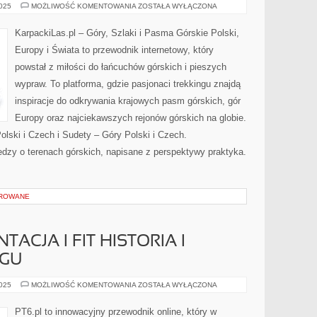
GÓRY
2025
MOŻLIWOŚĆ KOMENTOWANIA
ZOSTAŁA WYŁĄCZONA
AFRYKI
–
WYPRAWY
KarpackiLas.pl – Góry, Szlaki i Pasma Górskie Polski,
I
CIEKAWOSTKI
Europy i Świata to przewodnik internetowy, który
powstał z miłości do łańcuchów górskich i pieszych
wypraw. To platforma, gdzie pasjonaci trekkingu znajdą
inspiracje do odkrywania krajowych pasm górskich, gór
Europy oraz najciekawszych rejonów górskich na globie.
lski i Czech i Sudety – Góry Polski i Czech.
edzy o terenach górskich, napisane z perspektywy praktyka.
OROWANE
TACJA I FIT HISTORIA I
NGU
DIETA
2025
MOŻLIWOŚĆ KOMENTOWANIA
ZOSTAŁA WYŁĄCZONA
I
SUPLEMENTACJA
I
PT6.pl to innowacyjny przewodnik online, który w
FIT