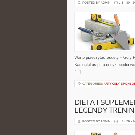
POSTED BY ADMIN
LIS - 30 - 
Warto przeczytać Sudety – Góry Po
KarpackiLas.pl to encyklopedia wi
[…]
CATEGORIES:
ARTYKUŁY SPONS
DIETA I SUPLEMEN
LEGENDY TRENI
POSTED BY ADMIN
LIS - 29 - 