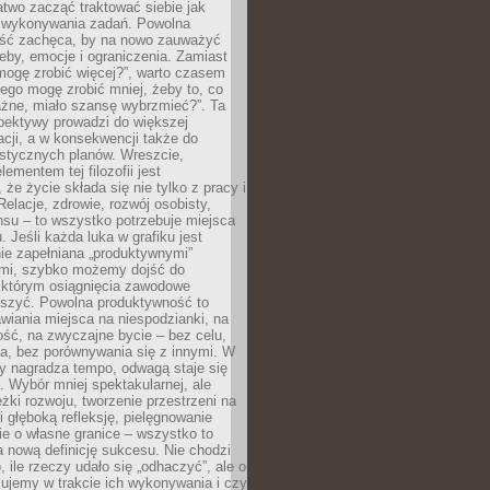
atwo zacząć traktować siebie jak
wykonywania zadań. Powolna
ść zachęca, by na nowo zauważyć
eby, emocje i ograniczenia. Zamiast
mogę zrobić więcej?”, warto czasem
ego mogę zrobić mniej, żeby to, co
żne, miało szansę wybrzmieć?”. Ta
pektywy prowadzi do większej
cji, a w konsekwencji także do
listycznych planów. Wreszcie,
ementem tej filozofii jest
że życie składa się nie tylko z pracy i
Relacje, zdrowie, rozwój osobisty,
su – to wszystko potrzebuje miejsca
. Jeśli każda luka w grafiku jest
ie zapełniana „produktywnymi”
mi, szybko możemy dojść do
którym osiągnięcia zawodowe
eszyć. Powolna produktywność to
wiania miejsca na niespodzianki, na
ść, na zwyczajne bycie – bez celu,
a, bez porównywania się z innymi. W
ry nagradza tempo, odwagą staje się
. Wybór mniej spektakularnej, ale
eżki rozwoju, tworzenie przestrzeni na
 głęboką refleksję, pielęgnowanie
anie o własne granice – wszystko to
a nową definicję sukcesu. Nie chodzi
o, ile rzeczy udało się „odhaczyć”, ale o
czujemy w trakcie ich wykonywania i czy