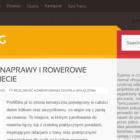
o
Dziwnie
Kategorie
Głucho
Spis Treści
SUB
G
I NAPRAWY I ROWEROWE
Żyjemy w cz
ECIE
niemal oficj
szybciej odp
projektów pr
SERWISOWANIE
2025
MOŻLIWOŚĆ KOMENTOWANIA
ZOSTAŁA WYŁĄCZONA
wypełniony 
I
NAPRAWY
poczucie, że
I
ProfiBike.pl to strona tematyczna poświęcony w całości
Tymczasem c
ROWEROWE
PODRÓŻE
historii pok
dwóm kółkom oraz wszystkiemu, co wiąże się z jazdą
PO
prowadzi do 
ŚWIECIE
na rowerze. To miejsce, w którym zamiłowanie do
nawet do poc
przez palce.
rowerów łączy się z rzetelną praktycznymi poradami,
idea powolne
lenistwie, a
inspirującymi relacjami z trasy oraz praktycznymi
uwagą i cza
wskazówkami dla osób na każdym poziomie