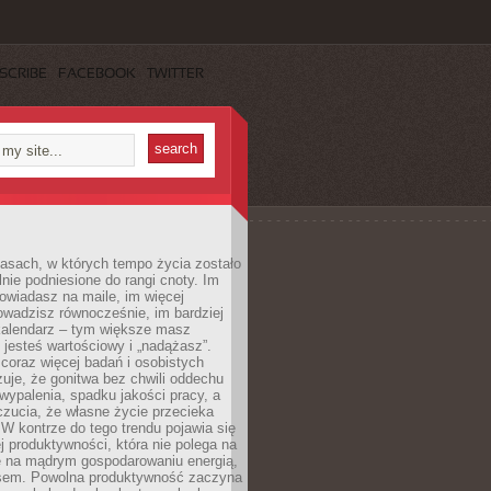
SCRIBE
FACEBOOK
TWITTER
asach, w których tempo życia zostało
alnie podniesione do rangi cnoty. Im
owiadasz na maile, im więcej
owadzisz równocześnie, im bardziej
kalendarz – tym większe masz
 jesteś wartościowy i „nadążasz”.
oraz więcej badań i osobistych
azuje, że gonitwa bez chwili oddechu
wypalenia, spadku jakości pracy, a
zucia, że własne życie przecieka
 W kontrze do tego trendu pojawia się
j produktywności, która nie polega na
le na mądrym gospodarowaniu energią,
sem. Powolna produktywność zaczyna