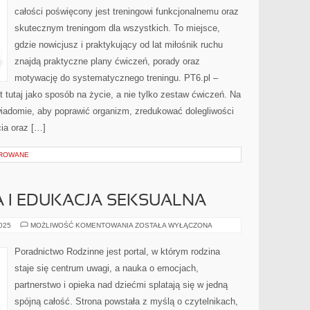
HISTORIA
całości poświęcony jest treningowi funkcjonalnemu oraz
I
LEGENDY
skutecznym treningom dla wszystkich. To miejsce,
TRENINGU
gdzie nowicjusz i praktykujący od lat miłośnik ruchu
znajdą praktyczne plany ćwiczeń, porady oraz
motywację do systematycznego treningu. PT6.pl –
t tutaj jako sposób na życie, a nie tylko zestaw ćwiczeń. Na
wiadomie, aby poprawić organizm, zredukować dolegliwości
ia oraz […]
OROWANE
 I EDUKACJA SEKSUALNA
ROZWÓJ
2025
MOŻLIWOŚĆ KOMENTOWANIA
ZOSTAŁA WYŁĄCZONA
DZIECKA
I
EDUKACJA
Poradnictwo Rodzinne jest portal, w którym rodzina
SEKSUALNA
staje się centrum uwagi, a nauka o emocjach,
partnerstwo i opieka nad dziećmi splatają się w jedną
spójną całość. Strona powstała z myślą o czytelnikach,