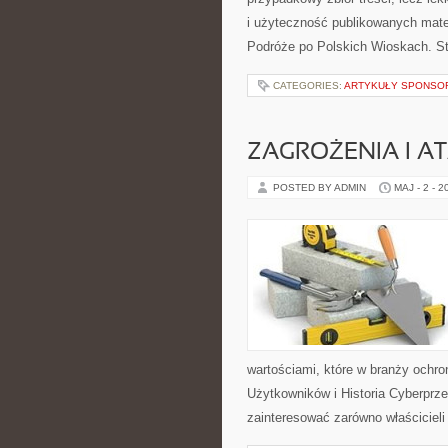
i użyteczność publikowanych mater
Podróże po Polskich Wioskach. S
CATEGORIES:
ARTYKUŁY SPONS
ZAGROŻENIA I AT
POSTED BY ADMIN
MAJ - 2 - 2
wartościami, które w branży ochr
Użytkowników i Historia Cyberprze
zainteresować zarówno właścicieli f