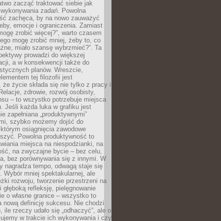
atwo zacząć traktować siebie jak
wykonywania zadań. Powolna
ść zachęca, by na nowo zauważyć
eby, emocje i ograniczenia. Zamiast
mogę zrobić więcej?”, warto czasem
ego mogę zrobić mniej, żeby to, co
żne, miało szansę wybrzmieć?”. Ta
pektywy prowadzi do większej
cji, a w konsekwencji także do
listycznych planów. Wreszcie,
ementem tej filozofii jest
że życie składa się nie tylko z pracy i
Relacje, zdrowie, rozwój osobisty,
su – to wszystko potrzebuje miejsca
. Jeśli każda luka w grafiku jest
ie zapełniana „produktywnymi”
mi, szybko możemy dojść do
którym osiągnięcia zawodowe
eszyć. Powolna produktywność to
wiania miejsca na niespodzianki, na
ść, na zwyczajne bycie – bez celu,
a, bez porównywania się z innymi. W
ry nagradza tempo, odwagą staje się
. Wybór mniej spektakularnej, ale
eżki rozwoju, tworzenie przestrzeni na
 głęboką refleksję, pielęgnowanie
anie o własne granice – wszystko to
a nową definicję sukcesu. Nie chodzi
o, ile rzeczy udało się „odhaczyć”, ale o
czujemy w trakcie ich wykonywania i czy