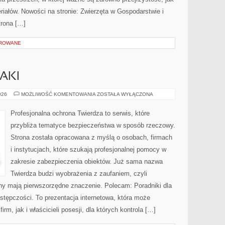
iałów. Nowości na stronie: Zwierzęta w Gospodarstwie i
trona […]
OROWANE
AKI
ZAGROŻENIA
026
MOŻLIWOŚĆ KOMENTOWANIA
ZOSTAŁA WYŁĄCZONA
I
ATAKI
Profesjonalna ochrona Twierdza to serwis, które
przybliża tematyce bezpieczeństwa w sposób rzeczowy.
Strona została opracowana z myślą o osobach, firmach
i instytucjach, które szukają profesjonalnej pomocy w
zakresie zabezpieczenia obiektów. Już sama nazwa
Twierdza budzi wyobrażenia z zaufaniem, czyli
ony mają pierwszorzędne znaczenie. Polecam: Poradniki dla
stępczości. To prezentacja internetowa, która może
irm, jak i właścicieli posesji, dla których kontrola […]