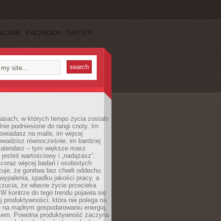
SCRIBE
FACEBOOK
TWITTER
asach, w których tempo życia zostało
alnie podniesione do rangi cnoty. Im
owiadasz na maile, im więcej
owadzisz równocześnie, im bardziej
kalendarz – tym większe masz
 jesteś wartościowy i „nadążasz”.
oraz więcej badań i osobistych
azuje, że gonitwa bez chwili oddechu
wypalenia, spadku jakości pracy, a
zucia, że własne życie przecieka
 W kontrze do tego trendu pojawia się
j produktywności, która nie polega na
le na mądrym gospodarowaniu energią,
sem. Powolna produktywność zaczyna