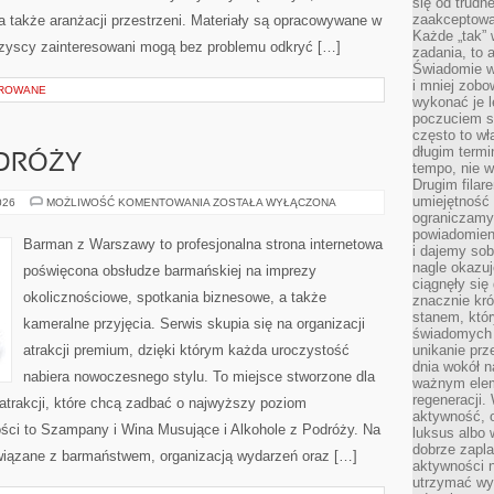
się od trudn
zaakceptowan
 a także aranżacji przestrzeni. Materiały są opracowywane w
Każde „tak”
szyscy zainteresowani mogą bez problemu odkryć […]
zadania, to 
Świadomie wy
i mniej zobo
OROWANE
wykonać je l
poczuciem s
często to wła
długim termi
DRÓŻY
tempo, nie w
Drugim filar
umiejętność 
ALKOHOLE
026
MOŻLIWOŚĆ KOMENTOWANIA
ZOSTAŁA WYŁĄCZONA
Z
ograniczamy
PODRÓŻY
powiadomien
Barman z Warszawy to profesjonalna strona internetowa
i dajemy sob
nagle okazuj
poświęcona obsłudze barmańskiej na imprezy
ciągnęły si
okolicznościowe, spotkania biznesowe, a także
znacznie kró
stanem, któr
kameralne przyjęcia. Serwis skupia się na organizacji
świadomych w
atrakcji premium, dzięki którym każda uroczystość
unikanie prz
dnia wokół 
nabiera nowoczesnego stylu. To miejsce stworzone dla
ważnym eleme
regeneracji.
atrakcji, które chcą zadbać o najwyższy poziom
aktywność, 
ci to Szampany i Wina Musujące i Alkohole z Podróży. Na
luksus albo 
dobrze zapla
wiązane z barmaństwem, organizacją wydarzeń oraz […]
aktywności 
utrzymać wy