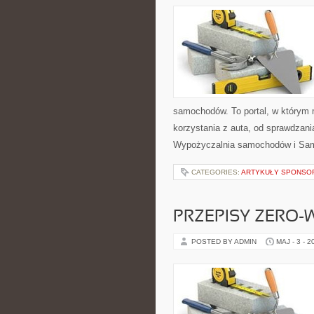
samochodów. To portal, w którym
korzystania z auta, od sprawdzani
Wypożyczalnia samochodów i Sa
CATEGORIES:
ARTYKUŁY SPONS
PRZEPISY ZERO-
POSTED BY ADMIN
MAJ - 3 - 2