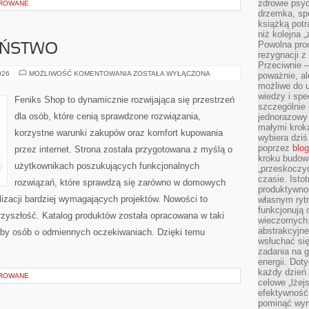
zdrowie psyc
OROWANE
drzemka, spo
książką potr
niż kolejna 
Powolna pro
EŃSTWO
rezygnacji z
Przeciwnie –
CYBERBEZPIECZEŃSTWO
026
MOŻLIWOŚĆ KOMENTOWANIA
ZOSTAŁA WYŁĄCZONA
poważnie, al
możliwe do u
wiedzy i spe
Feniks Shop to dynamicznie rozwijająca się przestrzeń
szczególnie 
dla osób, które cenią sprawdzone rozwiązania,
jednorazowy
małymi kroka
korzystne warunki zakupów oraz komfort kupowania
wybiera dziś
poprzez
blog
przez internet. Strona została przygotowana z myślą o
kroku budow
użytkownikach poszukujących funkcjonalnych
„przeskoczyć
czasie. Ist
rozwiązań, które sprawdzą się zarówno w domowych
produktywnoś
lizacji bardziej wymagających projektów. Nowości to
własnym ryt
funkcjonują 
rzyszłość. Katalog produktów została opracowana w taki
wieczornych
abstrakcyjne
eby osób o odmiennych oczekiwaniach. Dzięki temu
wsłuchać się
zadania na 
energii. Dot
każdy dzień
OROWANE
celowe „lżej
efektywność
pominąć wym