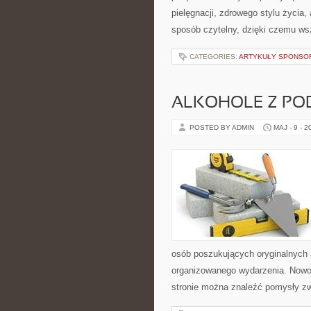
pielęgnacji, zdrowego stylu życia,
sposób czytelny, dzięki czemu w
CATEGORIES:
ARTYKUŁY SPONS
ALKOHOLE Z PO
POSTED BY ADMIN
MAJ - 9 - 2
osób poszukujących oryginalnych 
organizowanego wydarzenia. Nowoś
stronie można znaleźć pomysły z