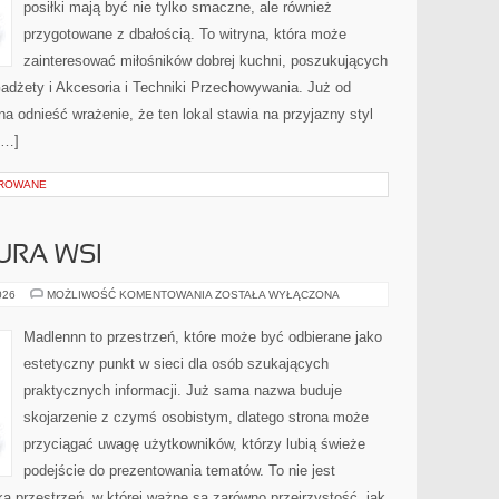
posiłki mają być nie tylko smaczne, ale również
przygotowane z dbałością. To witryna, która może
zainteresować miłośników dobrej kuchni, poszukujących
adżety i Akcesoria i Techniki Przechowywania. Już od
a odnieść wrażenie, że ten lokal stawia na przyjazny styl
[…]
OROWANE
URA WSI
TRADYCJE
026
MOŻLIWOŚĆ KOMENTOWANIA
ZOSTAŁA WYŁĄCZONA
I
KULTURA
WSI
Madlennn to przestrzeń, które może być odbierane jako
estetyczny punkt w sieci dla osób szukających
praktycznych informacji. Już sama nazwa buduje
skojarzenie z czymś osobistym, dlatego strona może
przyciągać uwagę użytkowników, którzy lubią świeże
podejście do prezentowania tematów. To nie jest
ka przestrzeń, w której ważne są zarówno przejrzystość, jak