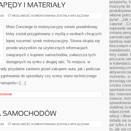
pośpiechu, ł
PĘDY I MATERIAŁY
maszynę do 
produktywno
własne potrz
INNOWACYJNE
026
MOŻLIWOŚĆ KOMENTOWANIA
ZOSTAŁA WYŁĄCZONA
NAPĘDY
pytać: „Jak 
I
zapytać: „Cz
MATERIAŁY
Moto Concierge to motoryzacyjny serwis poradnikowy,
naprawdę wa
zmiana pers
który został przygotowany z myślą o osobach chcących
samoakcepta
lepiej rozumieć rynek motoryzacyjny. Strona skupia się
bardziej rea
kluczowym el
przede wszystkim na użytecznych informacjach
świadomość, 
listy zadań. 
związanych z kupnem samochodów, zwłaszcza tych
poczucie sen
dostępnych na rynku z drugiej ręki. To miejsce, w
w kalendarzu
automatyczn
rady przydatne zarówno przed zakupem auta, jak i podczas
aktywnościa
zygotowania do sprzedaży czy oceny stanu technicznego
momentu, w 
przestają ci
ransportu i […]
sztuka zosta
spontaniczno
bez mierzeni
OROWANE
świecie, któ
spowolnienie
stabilnej ści
odpoczynek i
A SAMOCHODÓW
relacji i db
składa się n
WYPOŻYCZALNIA
026
MOŻLIWOŚĆ KOMENTOWANIA
ZOSTAŁA WYŁĄCZONA
już tylko o t
SAMOCHODÓW
to, jak się 