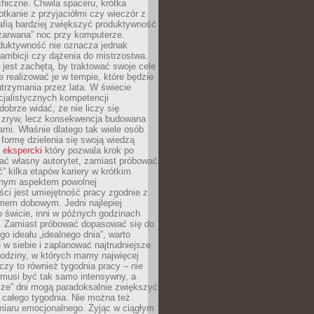
hiczne. Chwila spaceru, krótka
tkanie z przyjaciółmi czy wieczór z
afią bardziej zwiększyć produktywność
„zarwana” noc przy komputerze.
duktywność nie oznacza jednak
 ambicji czy dążenia do mistrzostwa.
 jest zachętą, by traktować swoje cele
e realizować je w tempie, które będzie
trzymania przez lata. W świecie
cjalistycznych kompetencji
dobrze widać, że nie liczy się
 zryw, lecz konsekwencja budowana
mi. Właśnie dlatego tak wiele osób
 formę dzielenia się swoją wiedzą
 ekspercki
który pozwala krok po
ać własny autorytet, zamiast próbować
” kilka etapów kariery w krótkim
otnym aspektem powolnej
ci jest umiejętność pracy zgodnie z
mem dobowym. Jedni najlepiej
o świcie, inni w późnych godzinach
. Zamiast próbować dopasować się do
go ideału „idealnego dnia”, warto
 w siebie i zaplanować najtrudniejsze
godziny, w których mamy najwięcej
yczy to również tygodnia pracy – nie
 musi być tak samo intensywny, a
sze” dni mogą paradoksalnie zwiększyć
 całego tygodnia. Nie można też
iaru emocjonalnego. Żyjąc w ciągłym