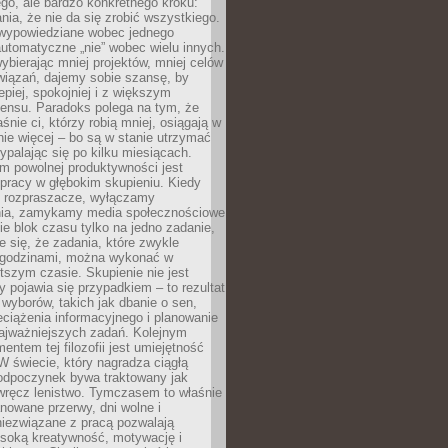
ego, ale bardzo konkretnego kroku:
ia, że nie da się zrobić wszystkiego.
 wypowiedziane wobec jednego
automatyczne „nie” wobec wielu innych.
bierając mniej projektów, mniej celów
wiązań, dajemy sobie szansę, by
epiej, spokojniej i z większym
ensu. Paradoks polega na tym, że
śnie ci, którzy robią mniej, osiągają w
nie więcej – bo są w stanie utrzymać
ypalając się po kilku miesiącach.
em powolnej produktywności jest
pracy w głębokim skupieniu. Kiedy
 rozpraszacze, wyłączamy
ia, zamykamy media społecznościowe
ie blok czasu tylko na jedno zadanie,
e się, że zadania, które zwykle
ę godzinami, można wykonać w
tszym czasie. Skupienie nie jest
y pojawia się przypadkiem – to rezultat
yborów, takich jak dbanie o sen,
eciążenia informacyjnego i planowanie
najważniejszych zadań. Kolejnym
ntem tej filozofii jest umiejętność
 W świecie, który nagradza ciągłą
odpoczynek bywa traktowany jak
wręcz lenistwo. Tymczasem to właśnie
nowane przerwy, dni wolne i
niezwiązane z pracą pozwalają
soką kreatywność, motywację i