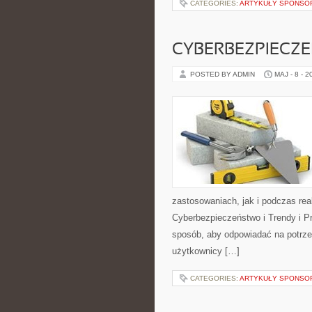
CATEGORIES:
ARTYKUŁY SPONS
CYBERBEZPIECZ
POSTED BY ADMIN
MAJ - 8 - 2
zastosowaniach, jak i podczas rea
Cyberbezpieczeństwo i Trendy i P
sposób, aby odpowiadać na potrz
użytkownicy […]
CATEGORIES:
ARTYKUŁY SPONS