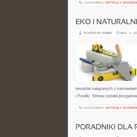
CATEGORIES:
ARTYKUŁY SPONS
EKO I NATURALN
POSTED BY ADMIN
MAJ - 1 - 2
tematów związanych z karmieniem. 
i Posiłki. Strona została przygot
CATEGORIES:
ARTYKUŁY SPONS
PORADNIKI DLA 