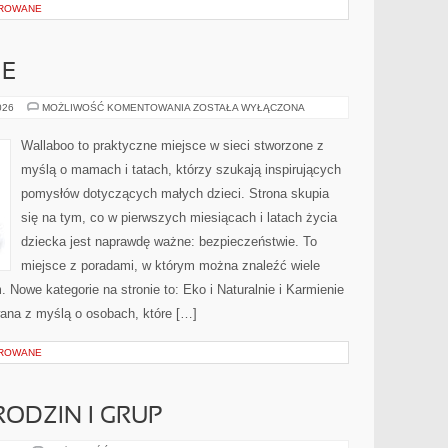
OROWANE
IE
EKO
026
MOŻLIWOŚĆ KOMENTOWANIA
ZOSTAŁA WYŁĄCZONA
I
NATURALNIE
Wallaboo to praktyczne miejsce w sieci stworzone z
myślą o mamach i tatach, którzy szukają inspirujących
pomysłów dotyczących małych dzieci. Strona skupia
się na tym, co w pierwszych miesiącach i latach życia
dziecka jest naprawdę ważne: bezpieczeństwie. To
miejsce z poradami, w którym można znaleźć wiele
Nowe kategorie na stronie to: Eko i Naturalnie i Karmienie
owana z myślą o osobach, które […]
OROWANE
RODZIN I GRUP