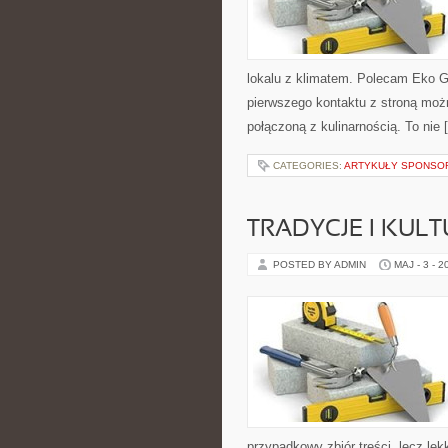
lokalu z klimatem. Polecam Eko G
pierwszego kontaktu z stroną możn
połączoną z kulinarnością. To nie 
CATEGORIES:
ARTYKUŁY SPONS
TRADYCJE I KULT
POSTED BY ADMIN
MAJ - 3 - 2
przypadkowy zbiór treści, lecz lek