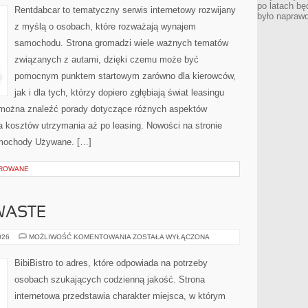
po latach bę
Rentdabcar to tematyczny serwis internetowy rozwijany
było napraw
z myślą o osobach, które rozważają wynajem
samochodu. Strona gromadzi wiele ważnych tematów
związanych z autami, dzięki czemu może być
pomocnym punktem startowym zarówno dla kierowców,
jak i dla tych, którzy dopiero zgłębiają świat leasingu
 można znaleźć porady dotyczące różnych aspektów
a kosztów utrzymania aż po leasing. Nowości na stronie
mochody Używane. […]
OROWANE
WASTE
PRZEPISY
026
MOŻLIWOŚĆ KOMENTOWANIA
ZOSTAŁA WYŁĄCZONA
ZERO-
WASTE
BibiBistro to adres, które odpowiada na potrzeby
osobach szukających codzienną jakość. Strona
internetowa przedstawia charakter miejsca, w którym