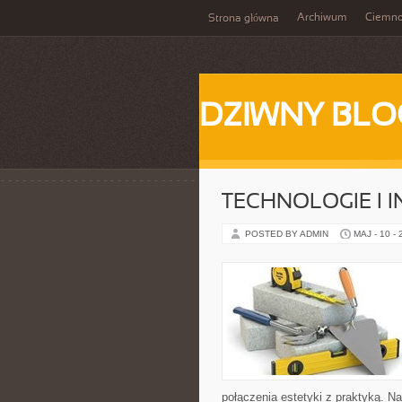
Archiwum
Ciemn
Strona główna
DZIWNY BLO
TECHNOLOGIE I 
POSTED BY ADMIN
MAJ - 10 -
połączenia estetyki z praktyką. N