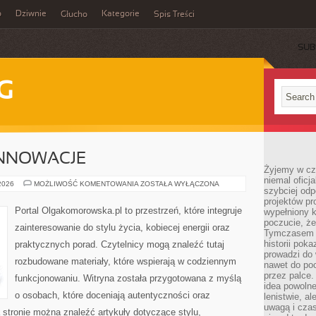
o
Dziwnie
Kategorie
Głucho
Spis Treści
SUB
G
INNOWACJE
Żyjemy w cz
niemal oficj
TECHNOLOGIE
 2026
MOŻLIWOŚĆ KOMENTOWANIA
ZOSTAŁA WYŁĄCZONA
szybciej odp
I
INNOWACJE
projektów pr
Portal Olgakomorowska.pl to przestrzeń, które integruje
wypełniony 
poczucie, że
zainteresowanie do stylu życia, kobiecej energii oraz
Tymczasem c
historii pok
praktycznych porad. Czytelnicy mogą znaleźć tutaj
prowadzi do 
rozbudowane materiały, które wspierają w codziennym
nawet do poc
przez palce.
funkcjonowaniu. Witryna została przygotowana z myślą
idea powolne
o osobach, które doceniają autentyczności oraz
lenistwie, a
uwagą i cza
a stronie można znaleźć artykuły dotyczące stylu,