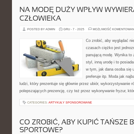
NA MODĘ DUŻY WPŁYW WYWIERA
CZŁOWIEKA
POSTED BY ADMIN
GRU - 7 - 2025
MOŻLIWOŚĆ KOMENTOWAN
Co zrobić, aby wyglądać ni
czasach ciężko jest jedno
panującą modę. Wynika to z
styl, inną urodę i to posia
w tym, jak dana osoba się u
preferuje itp. Moda jak najb
ludzi, który prezentuje się głównie przez ubiór, wykorzystywanie
polepszających prezencję, czy też przez wykonywanie fryzur, kt
CATEGORIES:
ARTYKUŁY SPONSOROWANE
CO ZROBIĆ, ABY KUPIĆ TAŃSZE 
SPORTOWE?