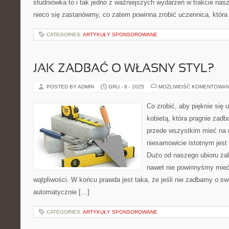
studniówka to i tak jedno z ważniejszych wydarzeń w trakcie nas
nieco się zastanówmy, co zatem powinna zrobić uczennica, która
CATEGORIES:
ARTYKUŁY SPONSOROWANE
JAK ZADBAĆ O WŁASNY STYL?
POSTED BY ADMIN
GRU - 8 - 2025
MOŻLIWOŚĆ KOMENTOWAN
Co zrobić, aby pięknie się u
kobietą, która pragnie zadb
przede wszystkim mieć na
niesamowicie istotnym jest 
Dużo od naszego ubioru zal
nawet nie powinnyśmy mieć
wątpliwości. W końcu prawda jest taka, że jeśli nie zadbamy o swó
automatycznie […]
CATEGORIES:
ARTYKUŁY SPONSOROWANE