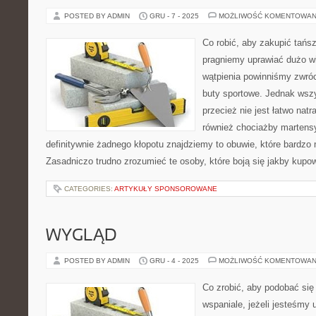
POSTED BY ADMIN
GRU - 7 - 2025
MOŻLIWOŚĆ KOMENTOWAN
Co robić, aby zakupić tańs
pragniemy uprawiać dużo wi
wątpienia powinniśmy zwró
buty sportowe. Jednak wsz
przecież nie jest łatwo natr
również chociażby martensy,
definitywnie żadnego kłopotu znajdziemy to obuwie, które bardzo
Zasadniczo trudno zrozumieć te osoby, które boją się jakby kupo
CATEGORIES:
ARTYKUŁY SPONSOROWANE
WYGLĄD
POSTED BY ADMIN
GRU - 4 - 2025
MOŻLIWOŚĆ KOMENTOWAN
Co zrobić, aby podobać si
wspaniale, jeżeli jesteśmy