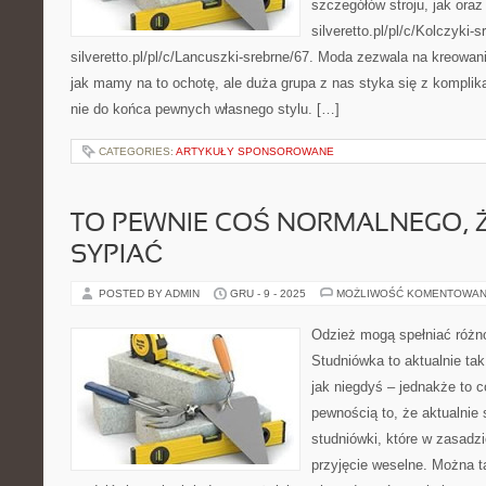
szczegółów stroju, jak ora
silveretto.pl/pl/c/Kolczyki-s
silveretto.pl/pl/c/Lancuszki-srebrne/67. Moda zezwala na kreowa
jak mamy na to ochotę, ale duża grupa z nas styka się z komplik
nie do końca pewnych własnego stylu. […]
CATEGORIES:
ARTYKUŁY SPONSOROWANE
TO PEWNIE COŚ NORMALNEGO, 
SYPIAĆ
POSTED BY ADMIN
GRU - 9 - 2025
MOŻLIWOŚĆ KOMENTOWAN
Odzież mogą spełniać różno
Studniówka to aktualnie ta
jak niegdyś – jednakże to co
pewnością to, że aktualnie 
studniówki, które w zasadzi
przyjęcie weselne. Można t