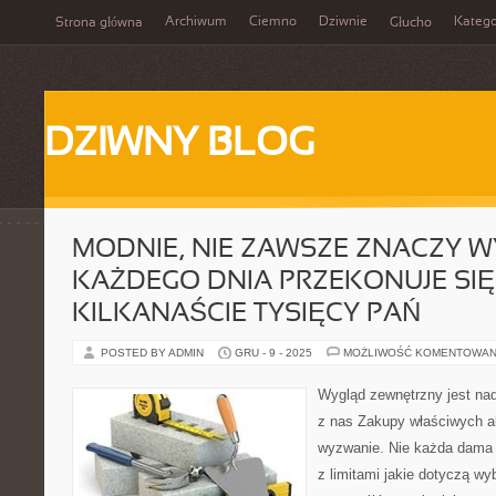
Archiwum
Ciemno
Dziwnie
Katego
Strona główna
Głucho
DZIWNY BLOG
MODNIE, NIE ZAWSZE ZNACZY W
KAŻDEGO DNIA PRZEKONUJE SIĘ
KILKANAŚCIE TYSIĘCY PAŃ
POSTED BY ADMIN
GRU - 9 - 2025
MOŻLIWOŚĆ KOMENTOWAN
Wygląd zewnętrzny jest nad
z nas Zakupy właściwych a
wyzwanie. Nie każda dama
z limitami jakie dotyczą wyb