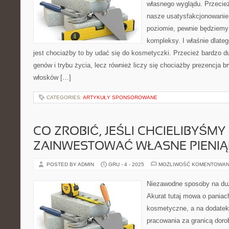
własnego wyglądu. Przecież 
nasze usatysfakcjonowanie
poziomie, pewnie będziemy
kompleksy. I właśnie dlat
jest chociażby to by udać się do kosmetyczki. Przecież bardzo du
genów i trybu życia, lecz również liczy się chociażby prezencja br
włosków […]
CATEGORIES:
ARTYKUŁY SPONSOROWANE
CO ZROBIĆ, JEŚLI CHCIELIBYŚMY
ZAINWESTOWAĆ WŁASNE PIENIĄ
POSTED BY ADMIN
GRU - 4 - 2025
MOŻLIWOŚĆ KOMENTOWAN
Niezawodne sposoby na du
Akurat tutaj mowa o paniac
kosmetyczne, a na dodatek
pracowania za granicą dorob